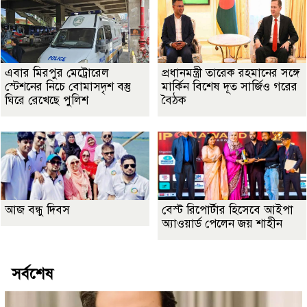
এবার মিরপুর মেট্রোরেল
প্রধানমন্ত্রী তারেক রহমানের সঙ্গে
স্টেশনের নিচে বোমাসদৃশ বস্তু
মার্কিন বিশেষ দূত সার্জিও গরের
ঘিরে রেখেছে পুলিশ
বৈঠক
আজ বন্ধু দিবস
বেস্ট রিপোর্টার হিসেবে আইপা
অ্যাওয়ার্ড পেলেন জয় শাহীন
সর্বশেষ