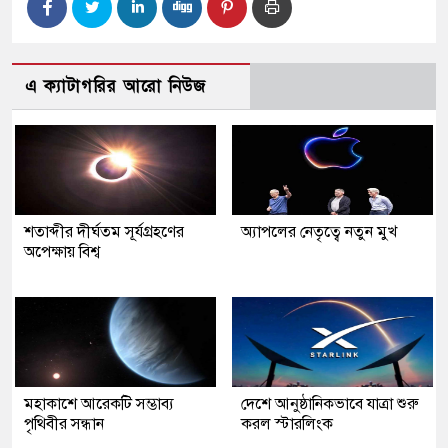
এ ক্যাটাগরির আরো নিউজ
শতাব্দীর দীর্ঘতম সূর্যগ্রহণের
অ্যাপলের নেতৃত্বে নতুন মুখ
অপেক্ষায় বিশ্ব
মহাকাশে আরেকটি সম্ভাব্য
দেশে আনুষ্ঠানিকভাবে যাত্রা শুরু
পৃথিবীর সন্ধান
করল স্টারলিংক