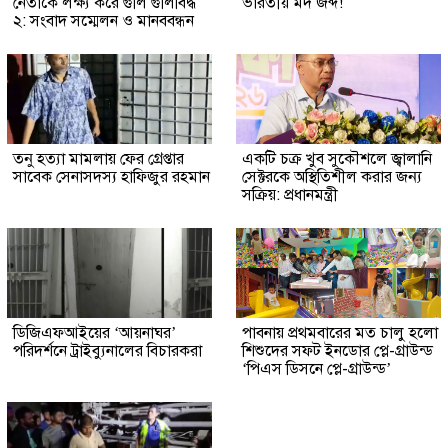
নেতাকে লক্ষ্য করে গুলি গুলিবিদ্ধ
ভারতীয় মদ জব্দ!
২: সংবাদ সম্মেলন ও মানববন্ধন
তনু হত্যা মামলায় ফের গ্রেপ্তার
একটি চক্র খুব সুকৌশলে জ্বালানি
সাবেক সেনাসদস্য হাফিজুর রহমান
সেক্টরকে অস্থিতিশীল করার জন্য
সক্রিয়: প্রধানমন্ত্রী
ডিজিএফআইয়ের ‘আয়নাঘর’
পাবনায় প্রথমবারের মত চালু হলো
পরিদর্শনে ট্রাইব্যুনালের বিচারকরা
শিশুদের সফট ইনডোর প্লে-গ্রাউন্ড
‘পিএস ডিসনে প্লে-গ্রাউন্ড’