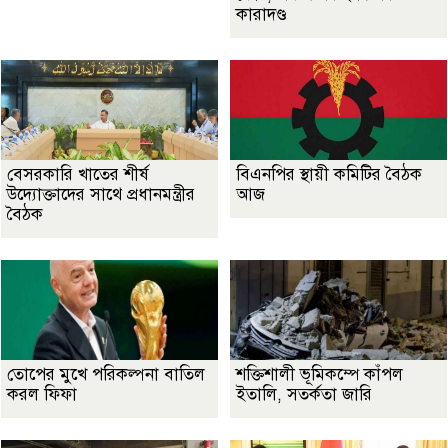
কারাদণ্ড
বেসরকারি খাতের শীর্ষ
বিএনপির স্থায়ী কমিটির বৈঠক
উদ্যোক্তাদের সাথে প্রধানমন্ত্রীর
আজ
বৈঠক
তোপের মুখে পরিকল্পনা বাতিল
শক্তিশালী ভূমিকম্পে কাঁপল
করল ফিফা
ইতালি, সতর্কতা জারি