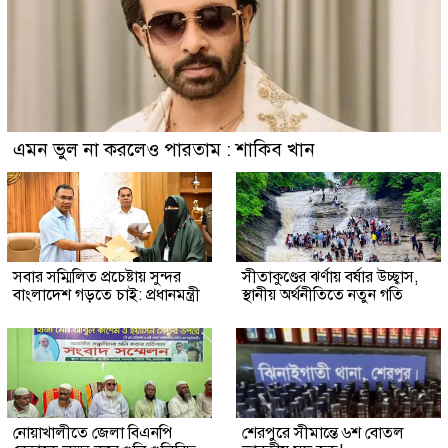
এমন ভুল না করলেও পারতাম : শাকিব খান
সবার সম্মিলিত প্রচেষ্টায় সুন্দর
সীতাকুণ্ডের ঝর্ণায় বর্ষার উচ্ছ্বাস,
বাংলাদেশ গড়তে চাই: প্রধানমন্ত্রী
স্থানীয় অর্থনীতিতে নতুন গতি
নোয়াখালীতে জেলা বিএনপি
শেরপুরে সীমান্তে ৬শ বোতল