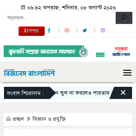
০৬:৪২ অপরাহ্ন, শনিবার, ০৮ অগাস্ট ২০২৬
ইপেপার
×
এমন ভুল না করলেও পারতাম : শাকিব খান
সংবাদ শিরোনাম :
প্রচ্ছদ
বিজ্ঞান ও প্রযুক্তি