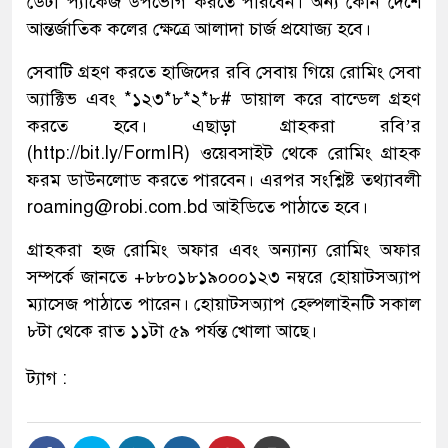
ডেটা প্যাকেজ উপভোগ করতে পারবেন। অন্য কোন দেশে
আন্তর্জাতিক কলের ক্ষেত্রে আলাদা চার্জ প্রযোজ্য হবে।
সেবাটি গ্রহণ করতে হাজিদের রবি সেবায় গিয়ে রোমিং সেবা
অ্যাক্টিভ এবং *১২৩*৮*২*৮# ডায়াল করে বান্ডেল গ্রহণ
করতে হবে। এছাড়া গ্রাহকরা রবি’র
(http://bit.ly/FormIR) ওয়েবসাইট থেকে রোমিং গ্রাহক
ফরম ডাউনলোড করতে পারবেন। এরপর সংশ্লিষ্ট তথ্যাবলী
roaming@robi.com.bd আইডিতে পাঠাতে হবে।
গ্রাহকরা হজ রোমিং অফার এবং অন্যান্য রোমিং অফার
সম্পর্কে জানতে +৮৮০১৮১৯০০০১২৩ নম্বরে হোয়াটসঅ্যাপ
ম্যাসেজ পাঠাতে পারেন। হোয়াটসঅ্যাপ হেল্পলাইনটি সকাল
৮টা থেকে রাত ১১টা ৫৯ পর্যন্ত খোলা আছে।
ট্যাগ :