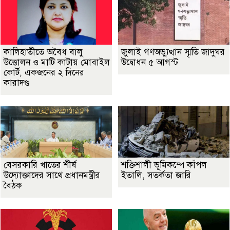
কালিহাতীতে অবৈধ বালু
জুলাই গণঅভ্যুত্থান স্মৃতি জাদুঘর
উত্তোলন ও মাটি কাটায় মোবাইল
উদ্বোধন ৫ আগস্ট
কোর্ট, একজনের ২ দিনের
কারাদণ্ড
বেসরকারি খাতের শীর্ষ
শক্তিশালী ভূমিকম্পে কাঁপল
উদ্যোক্তাদের সাথে প্রধানমন্ত্রীর
ইতালি, সতর্কতা জারি
বৈঠক