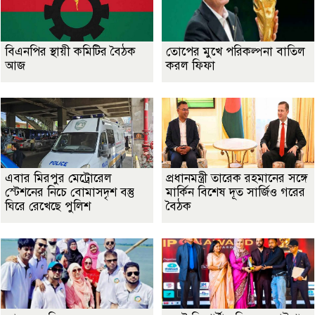
বিএনপির স্থায়ী কমিটির বৈঠক
তোপের মুখে পরিকল্পনা বাতিল
আজ
করল ফিফা
এবার মিরপুর মেট্রোরেল
প্রধানমন্ত্রী তারেক রহমানের সঙ্গে
স্টেশনের নিচে বোমাসদৃশ বস্তু
মার্কিন বিশেষ দূত সার্জিও গরের
ঘিরে রেখেছে পুলিশ
বৈঠক