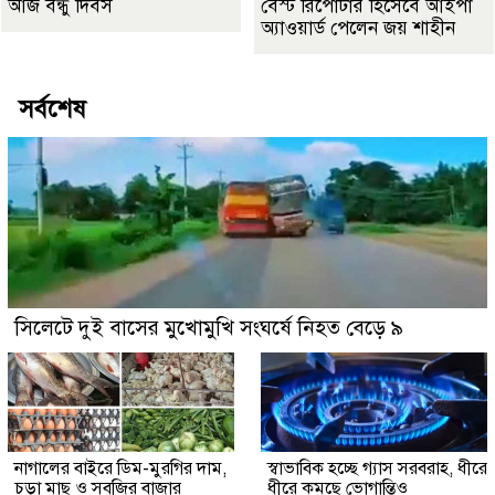
আজ বন্ধু দিবস
বেস্ট রিপোর্টার হিসেবে আইপা
অ্যাওয়ার্ড পেলেন জয় শাহীন
সর্বশেষ
সিলেটে দুই বাসের মুখোমুখি সংঘর্ষে নিহত বেড়ে ৯
নাগালের বাইরে ডিম-মুরগির দাম,
স্বাভাবিক হচ্ছে গ্যাস সরবরাহ, ধীরে
চড়া মাছ ও সবজির বাজার
ধীরে কমছে ভোগান্তিও