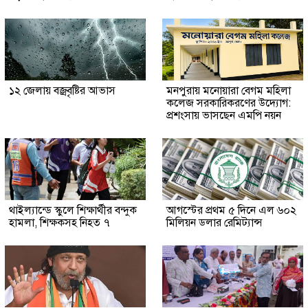
১২ জেলায় বজ্রবৃষ্টির আভাস
মনপুরায় মনোয়ারা বেগম মহিলা
কলেজ সরকারিকরণের উদ্যোগ:
প্রশংসায় ভাসছেন এমপি নয়ন
থাইল্যান্ডে স্কুলে শিক্ষার্থীর বন্দুক
আগস্টের প্রথম ৫ দিনে এল ৬০২
হামলা, শিক্ষকসহ নিহত ৭
মিলিয়ন ডলার রেমিট্যান্স