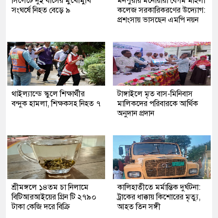
সিলেটে দুই বাসের মুখোমুখি
মনপুরায় মনোয়ারা বেগম মহিলা
সংঘর্ষে নিহত বেড়ে ৯
কলেজ সরকারিকরণের উদ্যোগ:
প্রশংসায় ভাসছেন এমপি নয়ন
থাইল্যান্ডে স্কুলে শিক্ষার্থীর
টাঙ্গাইলে মৃত বাস-মিনিবাস
বন্দুক হামলা, শিক্ষকসহ নিহত ৭
মালিকদের পরিবারকে আর্থিক
অনুদান প্রদান
শ্রীমঙ্গলে ১৪তম চা নিলামে
কালিহাতীতে মর্মান্তিক দুর্ঘটনা:
বিটিআরআইয়ের গ্রিন টি ২৭৯০
ট্রাকের ধাক্কায় কিশোরের মৃত্যু,
টাকা কেজি দরে বিক্রি
আহত তিন সঙ্গী