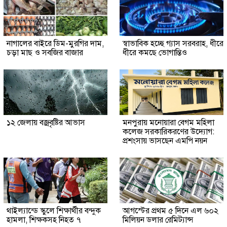
নাগালের বাইরে ডিম-মুরগির দাম,
স্বাভাবিক হচ্ছে গ্যাস সরবরাহ, ধীরে
চড়া মাছ ও সবজির বাজার
ধীরে কমছে ভোগান্তিও
১২ জেলায় বজ্রবৃষ্টির আভাস
মনপুরায় মনোয়ারা বেগম মহিলা
কলেজ সরকারিকরণের উদ্যোগ:
প্রশংসায় ভাসছেন এমপি নয়ন
থাইল্যান্ডে স্কুলে শিক্ষার্থীর বন্দুক
আগস্টের প্রথম ৫ দিনে এল ৬০২
হামলা, শিক্ষকসহ নিহত ৭
মিলিয়ন ডলার রেমিট্যান্স