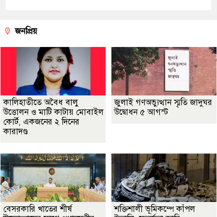
জনপ্রিয়
কালিহাতীতে অবৈধ বালু
জুলাই গণঅভ্যুত্থান স্মৃতি জাদুঘর
উত্তোলন ও মাটি কাটায় মোবাইল
উদ্বোধন ৫ আগস্ট
কোর্ট, একজনের ২ দিনের
কারাদণ্ড
বেসরকারি খাতের শীর্ষ
শক্তিশালী ভূমিকম্পে কাঁপল