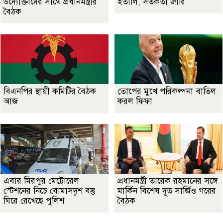
উদ্যোক্তাদের সাথে প্রধানমন্ত্রীর
ইতালি, সতর্কতা জারি
বৈঠক
বিএনপির স্থায়ী কমিটির বৈঠক
তোপের মুখে পরিকল্পনা বাতিল
আজ
করল ফিফা
এবার মিরপুর মেট্রোরেল
প্রধানমন্ত্রী তারেক রহমানের সঙ্গে
স্টেশনের নিচে বোমাসদৃশ বস্তু
মার্কিন বিশেষ দূত সার্জিও গরের
ঘিরে রেখেছে পুলিশ
বৈঠক