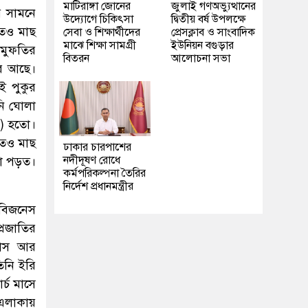
মাটিরাঙ্গা জোনের
জুলাই গণঅভ্যুত্থানের
র সামনে
উদ্যোগে চিকিৎসা
দ্বিতীয় বর্ষ উপলক্ষে
তেও মাছ
সেবা ও শিক্ষার্থীদের
প্রেসক্লাব ও সাংবাদিক
মাঝে শিক্ষা সামগ্রী
ইউনিয়ন বগুড়ার
 মুফতির
বিতরন
আলোচনা সভা
ুর আছে।
ই পুকুর
নি ঘোলা
য়) হতো।
তেও মাছ
ঢাকার চারপাশের
নদীদূষণ রোধে
রা পড়ত।
কর্মপরিকল্পনা তৈরির
নির্দেশ প্রধানমন্ত্রীর
 বিজনেস
্রজাতির
গাস আর
িনি ইরি
্চ মাসে
 এলাকায়