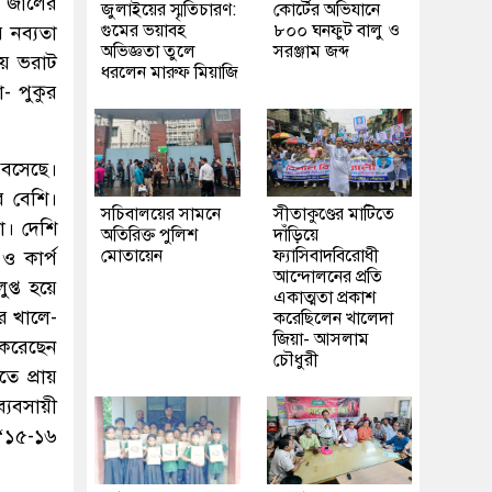
ট জালের
জুলাইয়ের স্মৃতিচারণ:
কোর্টের অভিযানে
গুমের ভয়াবহ
৮০০ ঘনফুট বালু ও
 নব্যতা
অভিজ্ঞতা তুলে
সরঞ্জাম জব্দ
শয় ভরাট
ধরলেন মারুফ মিয়াজি
- পুকুর
 বসেছে।
র বেশি।
সচিবালয়ের সামনে
সীতাকুণ্ডের মাটিতে
া। দেশি
অতিরিক্ত পুলিশ
দাঁড়িয়ে
মোতায়েন
ফ্যাসিবাদবিরোধী
ও কার্প
আন্দোলনের প্রতি
ুপ্ত হয়ে
একাত্মতা প্রকাশ
ে খালে-
করেছিলেন খালেদা
জিয়া- আসলাম
 করেছেন
চৌধুরী
ে প্রায়
্যবসায়ী
‘১৫-১৬