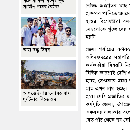
সঙ্গে মার্কিন বিশেষ দূত
বিভিন্ন প্রজাতির মাছ
সার্জিও গরের বৈঠক
হাওরের পানিতে অ্যাম
হাওর বিশেষজ্ঞরা বল
সেগুলোকে খুঁজে বের
হয়নি।
জেলা পর্যায়ের কর্ম
আজ বন্ধু দিবস
অধিদফতরের মহাপরিচ
কর্মকর্তারা বিষয়টি
বিভিন্ন কারণেই দেশি 
হচ্ছে, সেগুলোর মধ্য
মাছ এখন চাষ হচ্ছে।
আলজেরিয়ায় ভয়াবহ বাস
হবে। দেশি প্রজাতির
দুর্ঘটনায় নিহত ২৭
কর্মসূচি জেলা, উপজ
একসময় এলাকার বলেশ্
যেত পাঁচ থেকে ছয় 