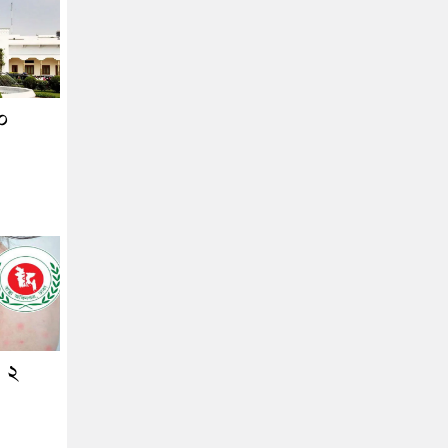
২০
ও ২