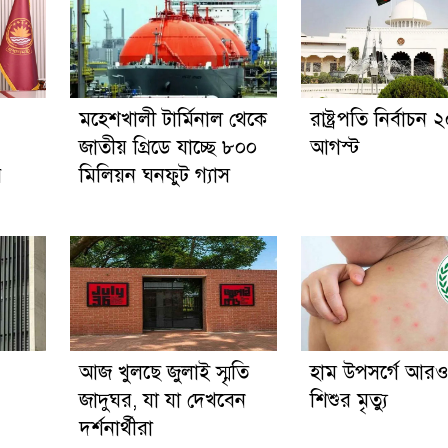
মহেশখালী টার্মিনাল থেকে
রাষ্ট্রপতি নির্বাচন 
জাতীয় গ্রিডে যাচ্ছে ৮০০
আগস্ট
র
মিলিয়ন ঘনফুট গ্যাস
আজ খুলছে জুলাই স্মৃতি
হাম উপসর্গে আর
জাদুঘর, যা যা দেখবেন
শিশুর মৃত্যু
দর্শনার্থীরা