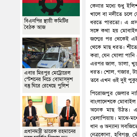
কেনার মধ্যে শুধু ই
খালে বা নদীতে চলে 
বিএনপির স্থায়ী কমিটির
ধরতে পারতো। এ প্রসঙ
বৈঠক আজ
সঙ্গে কথা হয় মোবাই
জন্মের পর থেকেই এই
থেকে মাছ ধরত। শীতের
করা, যেন ঘোলা পানি 
এরপর জাল, ডালা, খু
ধরত। শোল, গজার, টাক
এবার মিরপুর মেট্রোরেল
স্টেশনের নিচে বোমাসদৃশ
তবে এখন ওই দুই পুকুর
বস্তু ঘিরে রেখেছে পুলিশ
পিরোজপুর জেলার নাজি
বাংলাদেশকে মোবাইল ফ
অনেক মাছ উঠত। এখ
তেলাপিয়ায়। মাঝে-মধ
ধান ও অন্যান্য সবজি
প্রধানমন্ত্রী তারেক রহমানের
নেত্রকোনা, হবিগঞ্জ, 