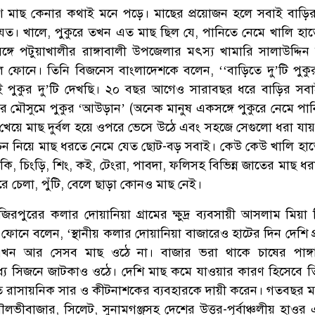
লিশ মাছ কেনার কথাই মনে পড়ে। মাছের প্রয়োজন হলে সবাই বাড়ি
যেত। খালে, পুকুরে তখন এত মাছ ছিল যে, পানিতে নেমে খালি হা
্গে পটুয়াখালীর রাঙ্গাবালী উপজেলার মৎস্য খামারি সালাউদ্দিন
ল ফোনে। তিনি বিজনেস বাংলাদেশকে বলেন, ‘‘বাড়িতে দু’টি পুক
 পুকুর দু’টি দেখছি। ২০ বছর আগেও সারাবছর ধরে বাড়ির সবা
 মৌসুমে পুকুর ‘আউড়ান’ (অনেক মানুষ একসঙ্গে পুকুরে নেমে পা
খেয়ে মাছ দুর্বল হয়ে ওপরে ভেসে উঠে এবং সহজে সেগুলো ধরা যা
চন নিয়ে মাছ ধরতে নেমে যেত ছোট-বড় সবাই। কেউ কেউ খালি হা
ি, চিংড়ি, শিং, কই, টেংরা, পাবদা, ফলিসহ বিভিন্ন জাতের মাছ ধ
ে চেলা, পুঁটি, বেলে ছাড়া কোনও মাছ নেই।
রপুরের কলার দোয়ানিয়া গ্রামের ক্ষুদ্র ব্যবসায়ী আসলাম মিয়া
োনে বলেন, ‘স্থানীয় কলার দোয়ানিয়া বাজারেও হাটের দিন দেশি প
ন আর সেসব মাছ ওঠে না। বাজার ভরা থাকে চাষের পাঙ্
্যে সিজনে জাটকাও ওঠে। দেশি মাছ কমে যাওয়ার কারণ হিসেবে ত
তে রাসায়নিক সার ও কীটনাশকের ব্যবহারকে দায়ী করেন। গতবছর মার
মৌলভীবাজার, সিলেট, সুনামগঞ্জসহ দেশের উত্তর-পূর্বাঞ্চলীয় হাওর