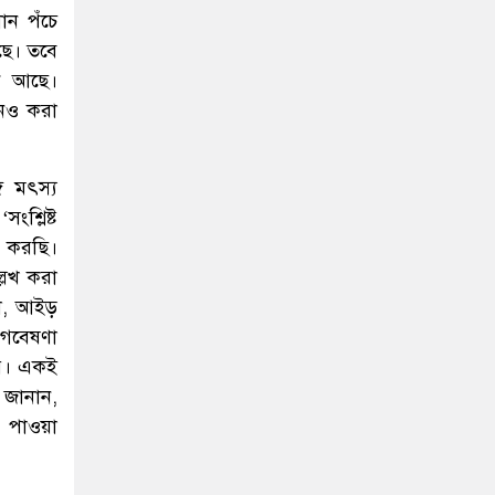
ান পঁচে
ছে। তবে
রণ আছে।
খনও করা
ে মৎস্য
শ্লিষ্ট
র করছি।
্লেখ করা
াল, আইড়
 গবেষণা
রে। একই
 জানান,
। পাওয়া