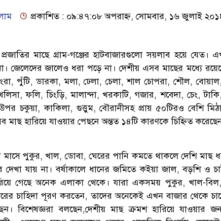
লাম
প্রকাশিত : ০৯:৪৭:০৮ অপরাহ্ন, সোমবার, ১৬ জুলাই ২০
 প্রজাতির মাছে গ্রাম-গঞ্জের হাটবাজারগুলো সয়লাব হয়ে যেত।
না। জেলেদের জালেও ধরা পড়ে না। দেশীয় এসব মাছের মধ্যে রয়ে
টেংরা, পুঁটি, ডারকা, মলা, ঢেলা, চেলা, শাল চোপরা, শৌল, বোয়া
 খলিসা, ফলি, চিংড়ি, মালান্দা, খরকাটি, গজার, শবেদা, চেং, টাকি
উপর চকুয়া, কাকিলা, গুত্তুম, বৌরানীসহ প্রায় ৫০টিরও বেশি মিঠ
ব মাছ হারিয়ে যাওয়ার পেছনে অন্তত ১৪টি কারণকে চিহ্নিত করেছেন স
ঘ মাসে পুকুর, খাল, ডোবা, ঘেরের পানি কমতে থাকলে দেশি মাছ ধ
দেখা যায় না। বর্ষাকালে ধানের জমিতে কইয়া জাল, বড়শি ও চ
রিয়ে গেছে অনেক এলাকা থেকে। যারা একসময় পুকুর, খাল-বিল
ারের চাহিদা পূরণ করতেন, তাদের অনেকেই এখন বাজার থেকে চা
্ছেন। বিশেষজ্ঞরা বলছেন,দেশীয় মাছ ক্রমশ হারিয়ে যাওয়ার জন