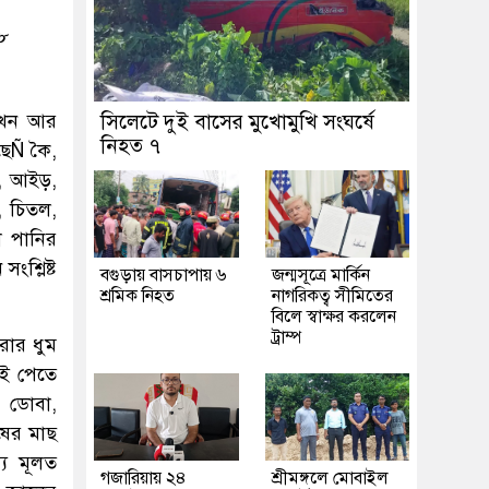
১৮
 এখন আর
সিলেটে দুই বাসের মুখোমুখি সংঘর্ষে
নিহত ৭
ছেÑ কৈ,
ল, আইড়,
, চিতল,
া পানির
ংশ্লিষ্ট
বগুড়ায় বাসচাপায় ৬
জন্মসূত্রে মার্কিন
শ্রমিক নিহত
নাগরিকত্ব সীমিতের
বিলে স্বাক্ষর করলেন
ট্রাম্প
রার ধুম
াই পেতে
, ডোবা,
ষের মাছ
্য মূলত
গজারিয়ায় ২৪
শ্রীমঙ্গলে মোবাইল