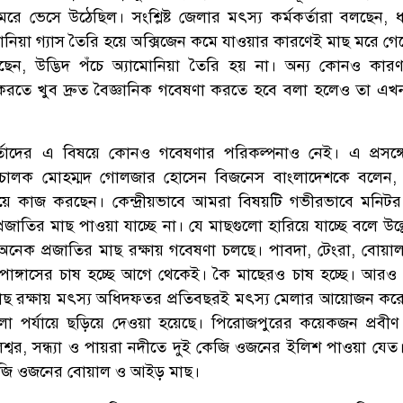
 মরে ভেসে উঠেছিল। সংশ্লিষ্ট জেলার মৎস্য কর্মকর্তারা বলছেন, ধ
োনিয়া গ্যাস তৈরি হয়ে অক্সিজেন কমে যাওয়ার কারণেই মাছ মরে গে
ছেন, উদ্ভিদ পঁচে অ্যামোনিয়া তৈরি হয় না। অন্য কোনও কা
 করতে খুব দ্রুত বৈজ্ঞানিক গবেষণা করতে হবে বলা হলেও তা এ
কর্তাদের এ বিষয়ে কোনও গবেষণার পরিকল্পনাও নেই। এ প্রসঙ্গ
ালক মোহম্মদ গোলজার হোসেন বিজনেস বাংলাদেশকে বলেন, ‘সং
 নিয়ে কাজ করছেন। কেন্দ্রীয়ভাবে আমরা বিষয়টি গভীরভাবে মনিট
প্রজাতির মাছ পাওয়া যাচ্ছে না। যে মাছগুলো হারিয়ে যাচ্ছে বলে উল
ে অনেক প্রজাতির মাছ রক্ষায় গবেষণা চলছে। পাবদা, টেংরা, বোয়
 পাঙ্গাসের চাষ হচ্ছে আগে থেকেই। কৈ মাছেরও চাষ হচ্ছে। আরও
 মাছ রক্ষায় মৎস্য অধিদফতর প্রতিবছরই মৎস্য মেলার আয়োজন ক
েলা পর্যায়ে ছড়িয়ে দেওয়া হয়েছে। পিরোজপুরের কয়েকজন প্রবীণ
বর, সন্ধ্যা ও পায়রা নদীতে দুই কেজি ওজনের ইলিশ পাওয়া যেত
কেজি ওজনের বোয়াল ও আইড় মাছ।