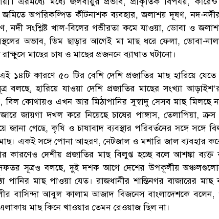
। এরমধ্যে মধ্যে জলবায়ুর প্রভাব, প্রাকৃতিক বিপর্যয়, কারেন্
 জমিতে অপরিকল্পিত কীটনাশক ব্যবহার, জলাশয় দূষণ, নদ-নদীর
র্মাণ, নদী সংশ্লিষ্ট খাল-বিলের গভীরতা কমে যাওয়া, ডোবা ও জলা
স্থলের অভাব, ডিম ছাড়ার আগেই মা মাছ ধরে ফেলা, ডোবা-নালা
 রাক্ষুসে মাছের চাষ ও মাছের প্রজননে ব্যাঘাত ঘটানো।
ন, এই ১৪টি কারণে ৫০ টির বেশি দেশি প্রজাতির মাছ হারিয়ে যেতে
ত্র বলছে, হারিয়ে যাওয়া দেশি প্রজাতির মাছের সংখ্যা আড়াইশ’
ল, বিল কোথায়ও এখন আর মিঠাপানির সুস্বাদু সেসব মাছ মিলছে ন
ারে জায়গা দখল করে নিয়েছে চাষের পাঙ্গাস, তেলাপিয়া, ক্রস 
জানা গেছে, কৃষি ও চাষাবাদ ব্যবস্থার পরিবর্তনের সঙ্গে সঙ্গে বিল
ির মাছ। একই সঙ্গে পোনা আহরণ, নেটজাল ও মশারি জাল ব্যবহার কর
র কারণেও দেশীয় প্রজাতির মাছ বিলুপ্ত হচ্ছে বলে আশঙ্কা ব্যক্ত
অধিদফতর সূত্রও বলছে, দুই দশক আগে দেশের উপকূলীয় অঞ্চলগুলোত
ঠা পানির মাছ পাওয়া যেত। রাজধানীর শান্তিনগর বাজারের মাছ ব
ীর বাসিন্দা আবুল কালাম আজাদ বিজনেস বাংলাদেশকে বলেন, 
লাকায় মাছ কিনে খাওয়ার তেমন রেওয়াজ ছিল না।