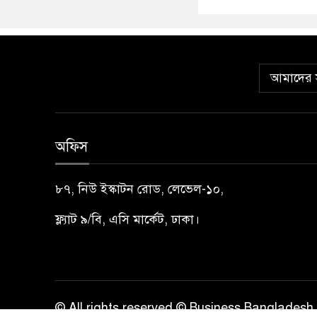
আমাদের স
অফিস
৮৭, নিউ ইস্কাটন রোড, লেভেল-১০,
ফ্ল্যাট ৯/বি, এসি মার্কেট, ঢাকা।
© All rights reserved © Business Bangladesh