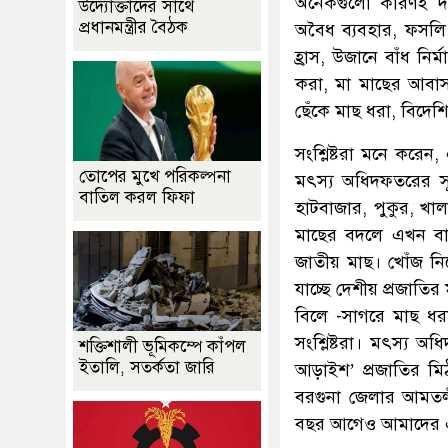
অনেকগুলো কারণই দায়ী
উদ্যোক্তাদের সাথে
প্রধানমন্ত্রীর বৈঠক
অবৈধ ব্যবহার, ফসলি
হ্রাস, উজানে বাঁধ নি
করা, মা মাছের আবাস
ছেঁকে মাছ ধরা, বিদেশি
সংশ্লিষ্টরা মনে করে
তোপের মুখে পরিকল্পনা
মৎস্য অধিদফতরের সূ
বাতিল করল ফিফা
হাটবাজার, পুকুর, খা
মাছের বদলে এখন বাজ
জাতীয় মাছ। খোঁজ নিয়ে 
যাচ্ছে দেশীয় প্রজাত
বিলে -সাগরে মাছ ধরা
সংশ্লিষ্টরা। মৎস্য 
শক্তিশালী ভূমিকম্পে কাঁপল
ইতালি, সতর্কতা জারি
আড়াইশ’ প্রজাতির মি
বরগুনা জেলার আমতল
বছর আগেও আমাদের এ