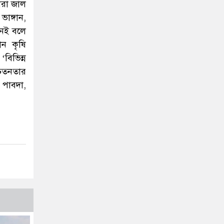
ারা জাল
াঙ্গান,
নেই বলে
ান কৃষি
বিভিন্ন
সচেতনতার
 পাবদা,