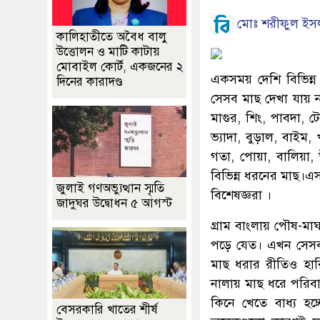
মোঃ শরীফুল ইস
কালিহাতীতে অবৈধ বালু
উত্তোলন ও মাটি কাটায়
মোবাইল কোর্ট, একজনের ২
একসময় দেশি বিভিন্ন
দিনের কারাদণ্ড
সেসব মাছ দেখা যায় 
মাগুর, শিং, পাবদা, 
ভ্যাদা, বুড়াল, বাইম,
গতা, পোয়া, বালিয়া, 
বিভিন্ন ধরনের মাছ।এস
জুলাই গণঅভ্যুত্থান স্মৃতি
বিশেষজ্ঞরা ।
জাদুঘর উদ্বোধন ৫ আগস্ট
গ্রাম বাংলায় পৌষ-মা
পড়ে যেত। এখন সেসব 
মাছ ধরার রীতিও হা
নালায় মাছ ধরে পরিব
কিনে খেতে বাধ্য হচ
বেসরকারি খাতের শীর্ষ