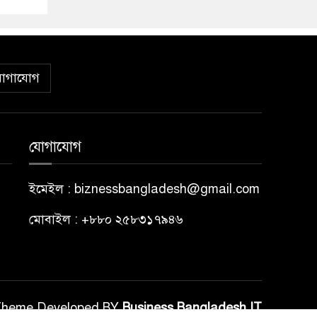
োগাযোগ
যোগাযোগ
ইমেইল : biznessbangladesh@gmail.com
মোবাইল : +৮৮০ ২৫৮৩১৭৯৪৬
Theme Developed BY
Business Bangladesh IT