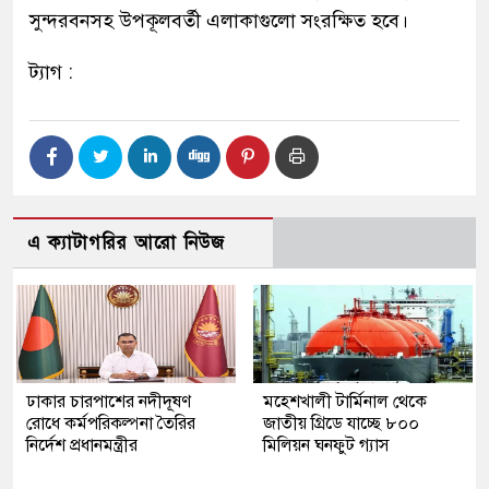
সুন্দরবনসহ উপকূলবর্তী এলাকাগুলো সংরক্ষিত হবে।
ট্যাগ :
এ ক্যাটাগরির আরো নিউজ
ঢাকার চারপাশের নদীদূষণ
মহেশখালী টার্মিনাল থেকে
রোধে কর্মপরিকল্পনা তৈরির
জাতীয় গ্রিডে যাচ্ছে ৮০০
নির্দেশ প্রধানমন্ত্রীর
মিলিয়ন ঘনফুট গ্যাস