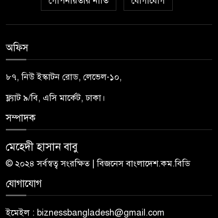
গোপনীয়তার নীতি
যোগাযোগ
অফিস
৮৭, নিউ ইস্কাটন রোড, লেভেল-১০,
ফ্ল্যাট ৯/বি, এসি মার্কেট, ঢাকা।
সম্পাদক
মেহেদী হাসান বাবু
© ২০২৪ সর্বস্বত্ব সংরক্ষিত | বিজনেস বাংলাদেশ.কম.বিডি
যোগাযোগ
ইমেইল : biznessbangladesh@gmail.com