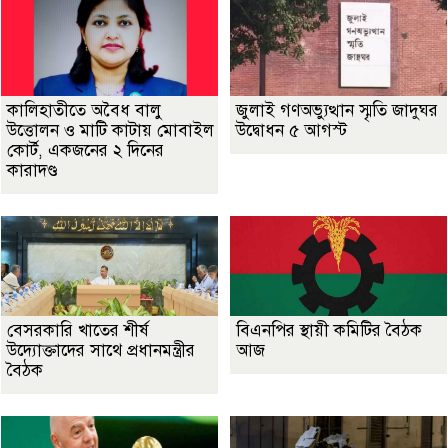
কালিহাতীতে অবৈধ বালু
জুলাই গণঅভ্যুত্থান স্মৃতি জাদুঘর
উত্তোলন ও মাটি কাটায় মোবাইল
উদ্বোধন ৫ আগস্ট
কোর্ট, একজনের ২ দিনের
কারাদণ্ড
বেসরকারি খাতের শীর্ষ
বিএনপির স্থায়ী কমিটির বৈঠক
উদ্যোক্তাদের সাথে প্রধানমন্ত্রীর
আজ
বৈঠক