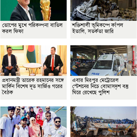
তোপের মুখে পরিকল্পনা বাতিল
শক্তিশালী ভূমিকম্পে কাঁপল
করল ফিফা
ইতালি, সতর্কতা জারি
প্রধানমন্ত্রী তারেক রহমানের সঙ্গে
এবার মিরপুর মেট্রোরেল
মার্কিন বিশেষ দূত সার্জিও গরের
স্টেশনের নিচে বোমাসদৃশ বস্তু
বৈঠক
ঘিরে রেখেছে পুলিশ