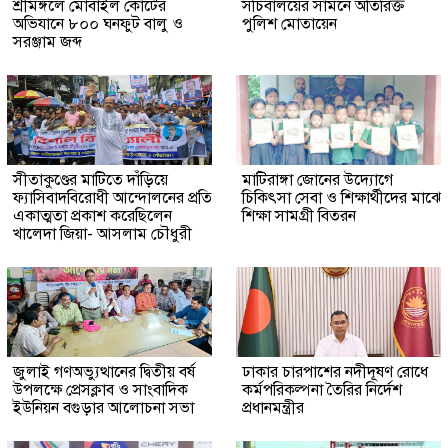
শ্রীমঙ্গলে মোবাইল কোর্টের
সচিবালয়ের সামনে অতিরিক্ত
অভিযানে ৮০০ ঘনফুট বালু ও
পুলিশ মোতায়েন
সরঞ্জাম জব্দ
সীতাকুণ্ডের মাটিতে দাঁড়িয়ে
মাটিরাঙ্গা জোনের উদ্যোগে
ফ্যাসিবাদবিরোধী আন্দোলনের প্রতি
চিকিৎসা সেবা ও শিক্ষার্থীদের মাঝে
একাত্মতা প্রকাশ করেছিলেন
শিক্ষা সামগ্রী বিতরন
খালেদা জিয়া- আসলাম চৌধুরী
জুলাই গণঅভ্যুত্থানের দ্বিতীয় বর্ষ
ঢাকার চারপাশের নদীদূষণ রোধে
উপলক্ষে প্রেসক্লাব ও সাংবাদিক
কর্মপরিকল্পনা তৈরির নির্দেশ
ইউনিয়ন বগুড়ার আলোচনা সভা
প্রধানমন্ত্রীর