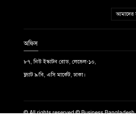
আমাদের স
অফিস
৮৭, নিউ ইস্কাটন রোড, লেভেল-১০,
ফ্ল্যাট ৯/বি, এসি মার্কেট, ঢাকা।
© All rights reserved © Business Bangladesh