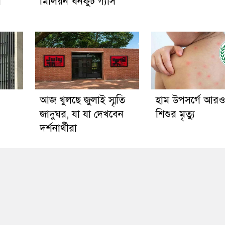
র
মিলিয়ন ঘনফুট গ্যাস
আজ খুলছে জুলাই স্মৃতি
হাম উপসর্গে আর
জাদুঘর, যা যা দেখবেন
শিশুর মৃত্যু
দর্শনার্থীরা