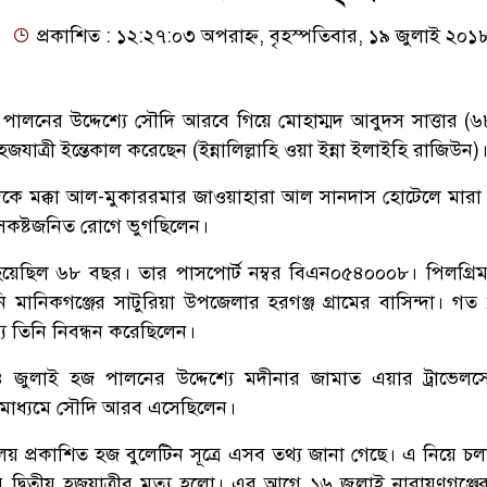
প্রকাশিত : ১২:২৭:০৩ অপরাহ্ন, বৃহস্পতিবার, ১৯ জুলাই ২০১
পালনের উদ্দেশ্যে সৌদি আরবে গিয়ে মোহাম্মদ আবুদস সাত্তার (৬
াত্রী ইন্তেকাল করেছেন (ইন্নালিল্লাহি ওয়া ইন্না ইলাইহি রাজিউন)
দিকে মক্কা আল-মুকাররমার জাওয়াহারা আল সানদাস হোটেলে মারা
বাসকষ্টজনিত রোগে ভুগছিলেন।
 হয়েছিল ৬৮ বছর। তার পাসপোর্ট নম্বর বিএন০৫৪০০০৮। পিলগ্র
 মানিকগঞ্জের সাটুরিয়া উপজেলার হরগঞ্জ গ্রামের বাসিন্দা। গত ১
য তিনি নিবন্ধন করেছিলেন।
১৪ জুলাই হজ পালনের উদ্দেশ্যে মদীনার জামাত এয়ার ট্রাভেল
) মাধ্যমে সৌদি আরব এসেছিলেন।
রণালয় প্রকাশিত হজ বুলেটিন সূত্রে এসব তথ্য জানা গেছে। এ নিয়ে 
দ্বিতীয় হজযাত্রীর মৃত্যু হলো। এর আগে ১৬ জুলাই নারায়ণগঞ্জ