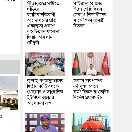
সীতাকুণ্ডের মাটিতে
মাটিরাঙ্গা জোনের
দাঁড়িয়ে
উদ্যোগে চিকিৎসা
ফ্যাসিবাদবিরোধী
সেবা ও শিক্ষার্থীদের
আন্দোলনের প্রতি
মাঝে শিক্ষা সামগ্রী
একাত্মতা প্রকাশ
বিতরন
করেছিলেন খালেদা
জিয়া- আসলাম
চৌধুরী
জুলাই গণঅভ্যুত্থানের
ঢাকার চারপাশের
দ্বিতীয় বর্ষ উপলক্ষে
নদীদূষণ রোধে
প্রেসক্লাব ও সাংবাদিক
কর্মপরিকল্পনা তৈরির
ইউনিয়ন বগুড়ার
নির্দেশ প্রধানমন্ত্রীর
আলোচনা সভা
২০