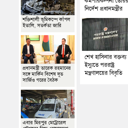
কর্মপরিকল্পনা তৈরি
নির্দেশ প্রধানমন্ত্রীর
শক্তিশালী ভূমিকম্পে কাঁপল
ইতালি, সতর্কতা জারি
শেখ হাসিনার বক্তব্য
ইস্যুতে পররাষ্ট্র
প্রধানমন্ত্রী তারেক রহমানের
মন্ত্রণালয়ের বিবৃতি
সঙ্গে মার্কিন বিশেষ দূত
সার্জিও গরের বৈঠক
এবার মিরপুর মেট্রোরেল