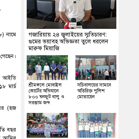
৮
৮) নামে
গজারিয়ায় ২৪ জুলাইয়ের স্মৃতিচারণ:
গুমের ভয়াবহ অভিজ্ঞতা তুলে ধরলেন
।
মারুফ মিয়াজি
 গেছেন।
িম আইডি
শ্রীমঙ্গলে মোবাইল
সচিবালয়ের সামনে
৮ মার্চ
কোর্টের অভিযানে
অতিরিক্ত পুলিশ
৮০০ ঘনফুট বালু ও
মোতায়েন
সরঞ্জাম জব্দ
সের (হজ
চলতি বছর
ের আমির