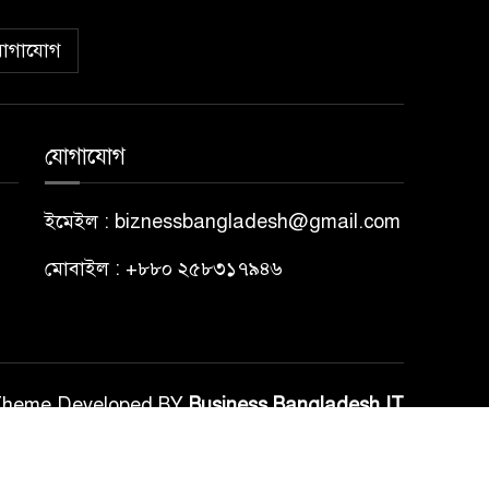
োগাযোগ
যোগাযোগ
ইমেইল : biznessbangladesh@gmail.com
মোবাইল : +৮৮০ ২৫৮৩১৭৯৪৬
Theme Developed BY
Business Bangladesh IT