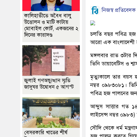
নিজস্ব প্রতিবেদক
কালিহাতীতে অবৈধ বালু
উত্তোলন ও মাটি কাটায়
মোবাইল কোর্ট, একজনের ২
চলতি বছর পবিত্র হজ 
দিনের কারাদণ্ড
আরো এক বাংলাদেশী হজয
মঙ্গলবার রাত ৩টার 
তিনি ডায়াবেটিস ও শ্
মৃত্যুকালে তার বয়স
জুলাই গণঅভ্যুত্থান স্মৃতি
নম্বর ০৯৮৩০৮১। তিনি
জাদুঘর উদ্বোধন ৫ আগস্ট
পবিত্র হজ পালনের জন্
আব্দুস সাত্তার গত 
লাইসেন্স নম্বর ০৯৮৩
সৌদি থেকে ধর্ম মন্ত্
বেসরকারি খাতের শীর্ষ
হজ পালন করতে গিয়ে 