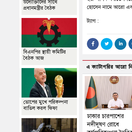
উদ্যোক্তাদের সাথে
হোসেন নামে আরো এক 
প্রধানমন্ত্রীর বৈঠক
ট্যাগ :
বিএনপির স্থায়ী কমিটির
বৈঠক আজ
এ ক্যাটাগরির আরো 
তোপের মুখে পরিকল্পনা
বাতিল করল ফিফা
ঢাকার চারপাশের
নদীদূষণ রোধে