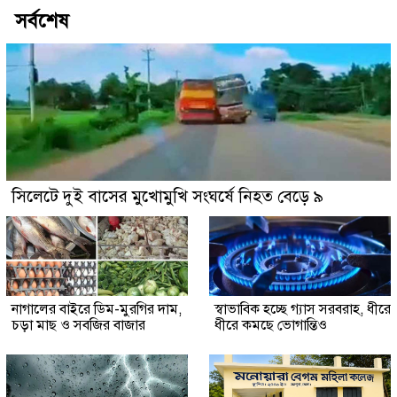
সর্বশেষ
সিলেটে দুই বাসের মুখোমুখি সংঘর্ষে নিহত বেড়ে ৯
নাগালের বাইরে ডিম-মুরগির দাম,
স্বাভাবিক হচ্ছে গ্যাস সরবরাহ, ধীরে
চড়া মাছ ও সবজির বাজার
ধীরে কমছে ভোগান্তিও