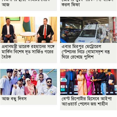
আজ
করল ফিফা
প্রধানমন্ত্রী তারেক রহমানের সঙ্গে
এবার মিরপুর মেট্রোরেল
মার্কিন বিশেষ দূত সার্জিও গরের
স্টেশনের নিচে বোমাসদৃশ বস্তু
বৈঠক
ঘিরে রেখেছে পুলিশ
আজ বন্ধু দিবস
বেস্ট রিপোর্টার হিসেবে আইপা
অ্যাওয়ার্ড পেলেন জয় শাহীন