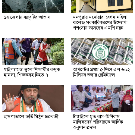
১২ জেলায় বজ্রবৃষ্টির আভাস
মনপুরায় মনোয়ারা বেগম মহিলা
কলেজ সরকারিকরণের উদ্যোগ:
প্রশংসায় ভাসছেন এমপি নয়ন
থাইল্যান্ডে স্কুলে শিক্ষার্থীর বন্দুক
আগস্টের প্রথম ৫ দিনে এল ৬০২
হামলা, শিক্ষকসহ নিহত ৭
মিলিয়ন ডলার রেমিট্যান্স
হাসপাতালে ভর্তি মিঠুন চক্রবর্তী
টাঙ্গাইলে মৃত বাস-মিনিবাস
মালিকদের পরিবারকে আর্থিক
অনুদান প্রদান