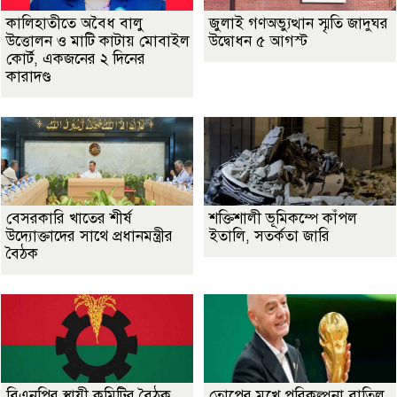
কালিহাতীতে অবৈধ বালু
জুলাই গণঅভ্যুত্থান স্মৃতি জাদুঘর
উত্তোলন ও মাটি কাটায় মোবাইল
উদ্বোধন ৫ আগস্ট
কোর্ট, একজনের ২ দিনের
কারাদণ্ড
বেসরকারি খাতের শীর্ষ
শক্তিশালী ভূমিকম্পে কাঁপল
উদ্যোক্তাদের সাথে প্রধানমন্ত্রীর
ইতালি, সতর্কতা জারি
বৈঠক
বিএনপির স্থায়ী কমিটির বৈঠক
তোপের মুখে পরিকল্পনা বাতিল