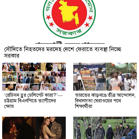
সৌদিতে নিহতদের মরদেহ দেশে ফেরাতে ব্যবস্থা নিচ্ছে
সরকার
‘রেডিসন ব্লুর ডেলিগেট কারা?’—
ভারতের ঝাড়খণ্ডে তীব্র আন্দোলন,
চট্টগ্রাম বিএনপিতে ত্যাগীদের
বিধানসভা ঘেরাওয়ের পথে
ক্ষোভ
শিক্ষার্থীরা