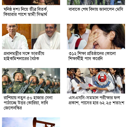
ঘনিষ্ঠ দৃশ্য নিয়ে তীব্র বিতর্ক,
বাবাকে শেষ বিদায় জানালেন মেসি
কিয়ারার পাশে স্বামী সিদ্ধার্থ
প্রধানমন্ত্রীর সঙ্গে ভারতীয়
৩১২ শিক্ষা প্রতিষ্ঠানের কোনো
হাইকমিশনারের বৈঠক
শিক্ষার্থীই পাস করেনি
রাশিয়ায় নতুন ৫০ হাজার সেনা
এসএসসি-সমমান পরীক্ষার ফল
পাঠাচ্ছে উত্তর কোরিয়া, দাবি
প্রকাশ, পাসের হার ৬২.২৫ শতাংশ
জেলেনস্কির