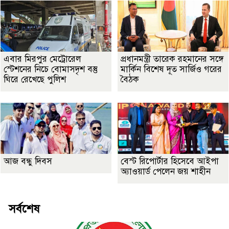
এবার মিরপুর মেট্রোরেল
প্রধানমন্ত্রী তারেক রহমানের সঙ্গে
স্টেশনের নিচে বোমাসদৃশ বস্তু
মার্কিন বিশেষ দূত সার্জিও গরের
ঘিরে রেখেছে পুলিশ
বৈঠক
আজ বন্ধু দিবস
বেস্ট রিপোর্টার হিসেবে আইপা
অ্যাওয়ার্ড পেলেন জয় শাহীন
সর্বশেষ