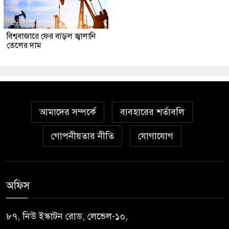
বিশ্ববাজারে ফের বাড়ল জ্বালানি
তেলের দাম
আমাদের সম্পর্কে
ব্যবহারের শর্তাবলি
গোপনীয়তার নীতি
যোগাযোগ
অফিস
৮৭, নিউ ইস্কাটন রোড, লেভেল-১০,