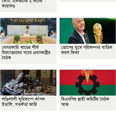
কোর্ট, একজনের ২ দিনের
কারাদণ্ড
বেসরকারি খাতের শীর্ষ
তোপের মুখে পরিকল্পনা বাতিল
উদ্যোক্তাদের সাথে প্রধানমন্ত্রীর
করল ফিফা
বৈঠক
শক্তিশালী ভূমিকম্পে কাঁপল
বিএনপির স্থায়ী কমিটির বৈঠক
ইতালি, সতর্কতা জারি
আজ