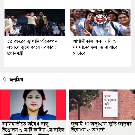
১০ বছরের জ্বালানি পরিকল্পনা
আগামীকাল এসএসসি ও
সংসদে তুলে ধরবে সরকার :
সমমানের ফল, জানা যাবে
প্রধানমন্ত্রী
যেভাবে
জনপ্রিয়
কালিহাতীতে অবৈধ বালু
জুলাই গণঅভ্যুত্থান স্মৃতি জাদুঘর
উত্তোলন ও মাটি কাটায় মোবাইল
উদ্বোধন ৫ আগস্ট