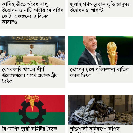
কালিহাতীতে অবৈধ বালু
জুলাই গণঅভ্যুত্থান স্মৃতি জাদুঘর
উত্তোলন ও মাটি কাটায় মোবাইল
উদ্বোধন ৫ আগস্ট
কোর্ট, একজনের ২ দিনের
কারাদণ্ড
বেসরকারি খাতের শীর্ষ
তোপের মুখে পরিকল্পনা বাতিল
উদ্যোক্তাদের সাথে প্রধানমন্ত্রীর
করল ফিফা
বৈঠক
বিএনপির স্থায়ী কমিটির বৈঠক
শক্তিশালী ভূমিকম্পে কাঁপল