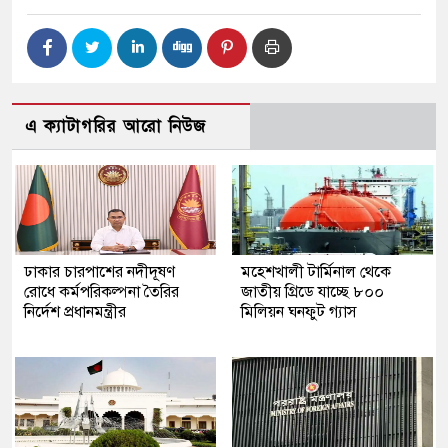
এ ক্যাটাগরির আরো নিউজ
ঢাকার চারপাশের নদীদূষণ
মহেশখালী টার্মিনাল থেকে
রোধে কর্মপরিকল্পনা তৈরির
জাতীয় গ্রিডে যাচ্ছে ৮০০
নির্দেশ প্রধানমন্ত্রীর
মিলিয়ন ঘনফুট গ্যাস