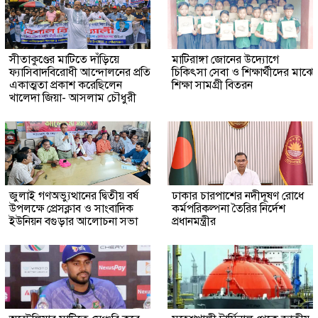
সীতাকুণ্ডের মাটিতে দাঁড়িয়ে
মাটিরাঙ্গা জোনের উদ্যোগে
ফ্যাসিবাদবিরোধী আন্দোলনের প্রতি
চিকিৎসা সেবা ও শিক্ষার্থীদের মাঝে
একাত্মতা প্রকাশ করেছিলেন
শিক্ষা সামগ্রী বিতরন
খালেদা জিয়া- আসলাম চৌধুরী
জুলাই গণঅভ্যুত্থানের দ্বিতীয় বর্ষ
ঢাকার চারপাশের নদীদূষণ রোধে
উপলক্ষে প্রেসক্লাব ও সাংবাদিক
কর্মপরিকল্পনা তৈরির নির্দেশ
ইউনিয়ন বগুড়ার আলোচনা সভা
প্রধানমন্ত্রীর