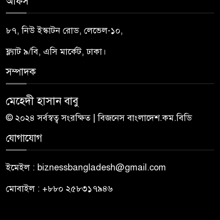
অফিস
৮৭, নিউ ইস্কাটন রোড, লেভেল-১০,
ফ্ল্যাট ৯/বি, এসি মার্কেট, ঢাকা।
সম্পাদক
মেহেদী হাসান বাবু
© ২০২৪ সর্বস্বত্ব সংরক্ষিত | বিজনেস বাংলাদেশ.কম.বিডি
যোগাযোগ
ইমেইল : biznessbangladesh@gmail.com
মোবাইল : +৮৮০ ২৫৮৩১৭৯৪৬