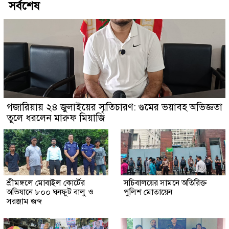
সর্বশেষ
গজারিয়ায় ২৪ জুলাইয়ের স্মৃতিচারণ: গুমের ভয়াবহ অভিজ্ঞতা
তুলে ধরলেন মারুফ মিয়াজি
শ্রীমঙ্গলে মোবাইল কোর্টের
সচিবালয়ের সামনে অতিরিক্ত
অভিযানে ৮০০ ঘনফুট বালু ও
পুলিশ মোতায়েন
সরঞ্জাম জব্দ