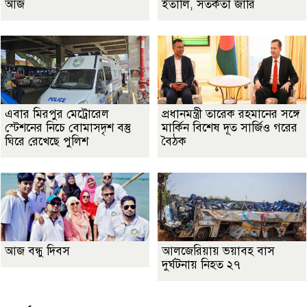
আজ
ইতালি, সতর্কতা জারি
এবার মিরপুর মেট্রোরেল
প্রধানমন্ত্রী তারেক রহমানের সঙ্গে
স্টেশনের নিচে বোমাসদৃশ বস্তু
মার্কিন বিশেষ দূত সার্জিও গরের
ঘিরে রেখেছে পুলিশ
বৈঠক
আজ বন্ধু দিবস
আলজেরিয়ায় ভয়াবহ বাস
দুর্ঘটনায় নিহত ২৭