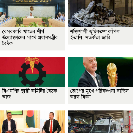
বেসরকারি খাতের শীর্ষ
শক্তিশালী ভূমিকম্পে কাঁপল
উদ্যোক্তাদের সাথে প্রধানমন্ত্রীর
ইতালি, সতর্কতা জারি
বৈঠক
বিএনপির স্থায়ী কমিটির বৈঠক
তোপের মুখে পরিকল্পনা বাতিল
আজ
করল ফিফা