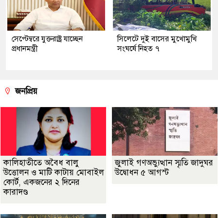
সেপ্টেম্বরে যুক্তরাষ্ট্র যাচ্ছেন
সিলেটে দুই বাসের মুখোমুখি
প্রধানমন্ত্রী
সংঘর্ষে নিহত ৭
জনপ্রিয়
কালিহাতীতে অবৈধ বালু
জুলাই গণঅভ্যুত্থান স্মৃতি জাদুঘর
উত্তোলন ও মাটি কাটায় মোবাইল
উদ্বোধন ৫ আগস্ট
কোর্ট, একজনের ২ দিনের
কারাদণ্ড