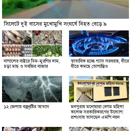
সিলেটে দুই বাসের মুখোমুখি সংঘর্ষে নিহত বেড়ে ৯
নাগালের বাইরে ডিম-মুরগির দাম,
স্বাভাবিক হচ্ছে গ্যাস সরবরাহ, ধীরে
চড়া মাছ ও সবজির বাজার
ধীরে কমছে ভোগান্তিও
১২ জেলায় বজ্রবৃষ্টির আভাস
মনপুরায় মনোয়ারা বেগম মহিলা
কলেজ সরকারিকরণের উদ্যোগ:
প্রশংসায় ভাসছেন এমপি নয়ন