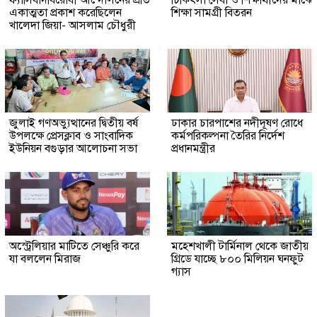
একাত্মতা প্রকাশ করেছিলেন
শিক্ষা সামগ্রী বিতরন
খালেদা জিয়া- আসলাম চৌধুরী
জুলাই গণঅভ্যুত্থানের দ্বিতীয় বর্ষ
ঢাকার চারপাশের নদীদূষণ রোধে
উপলক্ষে প্রেসক্লাব ও সাংবাদিক
কর্মপরিকল্পনা তৈরির নির্দেশ
ইউনিয়ন বগুড়ার আলোচনা সভা
প্রধানমন্ত্রীর
অস্ট্রেলিয়ার মাটিতে সেঞ্চুরি করে
মহেশখালী টার্মিনাল থেকে জাতীয়
যা বললেন মিরাজ
গ্রিডে যাচ্ছে ৮০০ মিলিয়ন ঘনফুট
গ্যাস