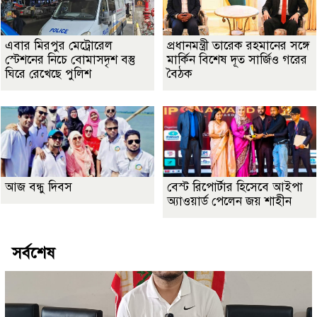
এবার মিরপুর মেট্রোরেল
প্রধানমন্ত্রী তারেক রহমানের সঙ্গে
স্টেশনের নিচে বোমাসদৃশ বস্তু
মার্কিন বিশেষ দূত সার্জিও গরের
ঘিরে রেখেছে পুলিশ
বৈঠক
আজ বন্ধু দিবস
বেস্ট রিপোর্টার হিসেবে আইপা
অ্যাওয়ার্ড পেলেন জয় শাহীন
সর্বশেষ