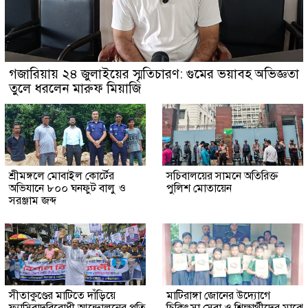
গজারিয়ায় ২৪ জুলাইয়ের স্মৃতিচারণ: গুমের ভয়াবহ অভিজ্ঞতা
তুলে ধরলেন মারুফ মিয়াজি
শ্রীমঙ্গলে মোবাইল কোর্টের
সচিবালয়ের সামনে অতিরিক্ত
অভিযানে ৮০০ ঘনফুট বালু ও
পুলিশ মোতায়েন
সরঞ্জাম জব্দ
সীতাকুণ্ডের মাটিতে দাঁড়িয়ে
মাটিরাঙ্গা জোনের উদ্যোগে
ফ্যাসিবাদবিরোধী আন্দোলনের প্রতি
চিকিৎসা সেবা ও শিক্ষার্থীদের মাঝে