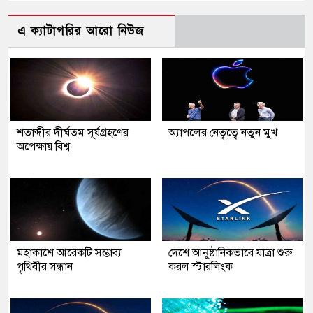
এ ক্যাটাগরির আরো নিউজ
শতাব্দীর দীর্ঘতম সূর্যগ্রহণের
অ্যাপলের নেতৃত্বে নতুন মুখ
অপেক্ষায় বিশ্ব
মহাকাশে আরেকটি সম্ভাব্য
দেশে আনুষ্ঠানিকভাবে যাত্রা শুরু
পৃথিবীর সন্ধান
করল স্টারলিংক