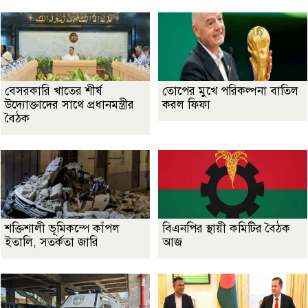
বেসরকারি খাতের শীর্ষ
তোপের মুখে পরিকল্পনা বাতিল
উদ্যোক্তাদের সাথে প্রধানমন্ত্রীর
করল ফিফা
বৈঠক
শক্তিশালী ভূমিকম্পে কাঁপল
বিএনপির স্থায়ী কমিটির বৈঠক
ইতালি, সতর্কতা জারি
আজ