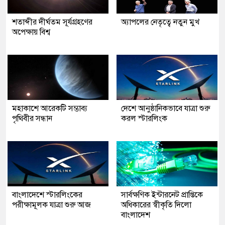
শতাব্দীর দীর্ঘতম সূর্যগ্রহণের
অ্যাপলের নেতৃত্বে নতুন মুখ
অপেক্ষায় বিশ্ব
মহাকাশে আরেকটি সম্ভাব্য
দেশে আনুষ্ঠানিকভাবে যাত্রা শুরু
পৃথিবীর সন্ধান
করল স্টারলিংক
বাংলাদেশে স্টারলিংকের
সার্বক্ষণিক ইন্টারনেট প্রাপ্তিকে
পরীক্ষামূলক যাত্রা শুরু আজ
অধিকারের স্বীকৃতি দিলো
বাংলাদেশ