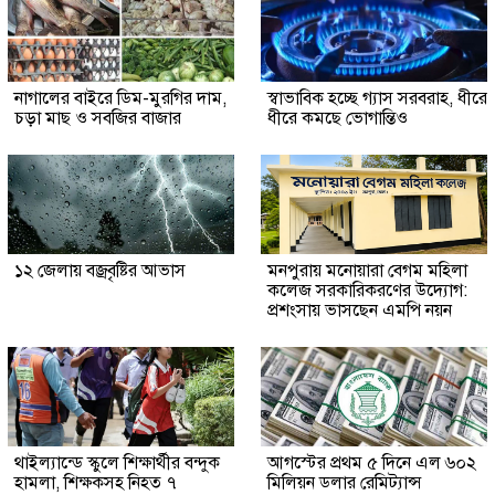
নাগালের বাইরে ডিম-মুরগির দাম,
স্বাভাবিক হচ্ছে গ্যাস সরবরাহ, ধীরে
চড়া মাছ ও সবজির বাজার
ধীরে কমছে ভোগান্তিও
১২ জেলায় বজ্রবৃষ্টির আভাস
মনপুরায় মনোয়ারা বেগম মহিলা
কলেজ সরকারিকরণের উদ্যোগ:
প্রশংসায় ভাসছেন এমপি নয়ন
থাইল্যান্ডে স্কুলে শিক্ষার্থীর বন্দুক
আগস্টের প্রথম ৫ দিনে এল ৬০২
হামলা, শিক্ষকসহ নিহত ৭
মিলিয়ন ডলার রেমিট্যান্স