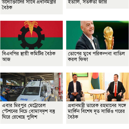
উদ্যোক্তাদের সাথে প্রধানমন্ত্রীর
ইতালি, সতর্কতা জারি
বৈঠক
বিএনপির স্থায়ী কমিটির বৈঠক
তোপের মুখে পরিকল্পনা বাতিল
আজ
করল ফিফা
এবার মিরপুর মেট্রোরেল
প্রধানমন্ত্রী তারেক রহমানের সঙ্গে
স্টেশনের নিচে বোমাসদৃশ বস্তু
মার্কিন বিশেষ দূত সার্জিও গরের
ঘিরে রেখেছে পুলিশ
বৈঠক