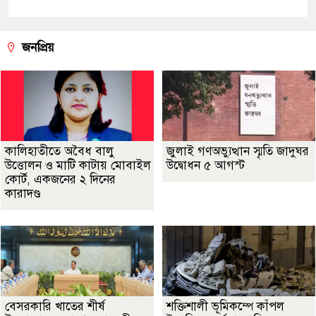
জনপ্রিয়
কালিহাতীতে অবৈধ বালু
জুলাই গণঅভ্যুত্থান স্মৃতি জাদুঘর
উত্তোলন ও মাটি কাটায় মোবাইল
উদ্বোধন ৫ আগস্ট
কোর্ট, একজনের ২ দিনের
কারাদণ্ড
বেসরকারি খাতের শীর্ষ
শক্তিশালী ভূমিকম্পে কাঁপল