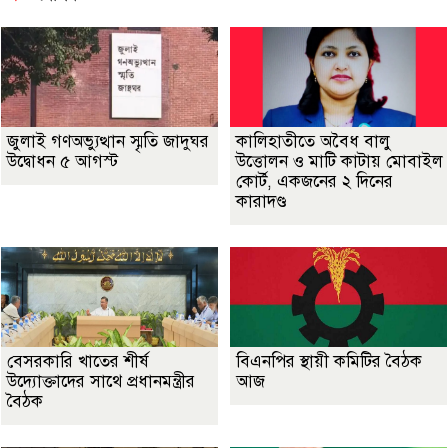
জুলাই গণঅভ্যুত্থান স্মৃতি জাদুঘর
কালিহাতীতে অবৈধ বালু
উদ্বোধন ৫ আগস্ট
উত্তোলন ও মাটি কাটায় মোবাইল
কোর্ট, একজনের ২ দিনের
কারাদণ্ড
বেসরকারি খাতের শীর্ষ
বিএনপির স্থায়ী কমিটির বৈঠক
উদ্যোক্তাদের সাথে প্রধানমন্ত্রীর
আজ
বৈঠক