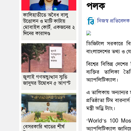
পলক
কালিহাতীতে অবৈধ বালু
নিজস্ব প্রতিবেদক
উত্তোলন ও মাটি কাটায়
মোবাইল কোর্ট, একজনের ২
দিনের কারাদণ্ড
ডিজিটাল সরকারে বিশ্
বাংলাদেশের তথ্য ও যোগ
বিশ্বের বিভিন্ন দেশ
ব্যক্তির তালিকা তৈ
জুলাই গণঅভ্যুত্থান স্মৃতি
অ্যাপলিটিক্যাল।
জাদুঘর উদ্বোধন ৫ আগস্ট
এ তালিকায় অন্যান্যর মধ
প্রতিষ্ঠাতা টিম বারন
মন্ত্রী অড্রি ট্যাং।
‘World’s 100 Most 
বেসরকারি খাতের শীর্ষ
অ্যাপলিটিক্যাল জানিয়ে