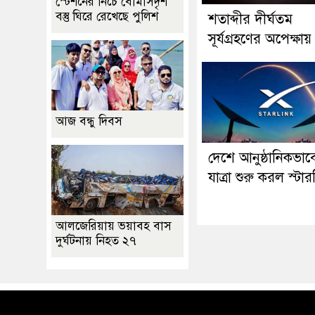
স্টেশনের নিচে বোমাসদৃশ
বস্তু ঘিরে রেখেছে পুলিশ
শতাব্দীর দীর্ঘতম
সূর্যগ্রহণের অপেক্ষায় 
আজ বন্ধু দিবস
দেশে আনুষ্ঠানিকভাব
যাত্রা শুরু করল স্টা
আলজেরিয়ায় ভয়াবহ বাস
দুর্ঘটনায় নিহত ২৭