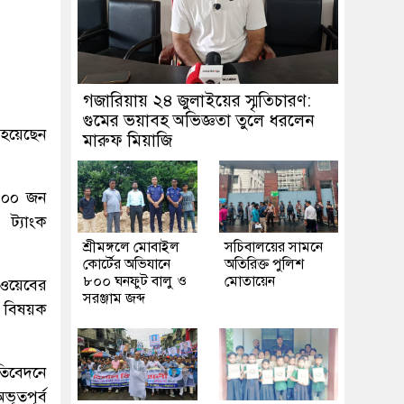
গজারিয়ায় ২৪ জুলাইয়ের স্মৃতিচারণ:
গুমের ভয়াবহ অভিজ্ঞতা তুলে ধরলেন
 হয়েছেন
মারুফ মিয়াজি
 ১০০ জন
 ট্যাংক
শ্রীমঙ্গলে মোবাইল
সচিবালয়ের সামনে
কোর্টের অভিযানে
অতিরিক্ত পুলিশ
৮০০ ঘনফুট বালু ও
মোতায়েন
ড ওয়েবের
সরঞ্জাম জব্দ
াল বিষয়ক
তিবেদনে
ভূতপূর্ব