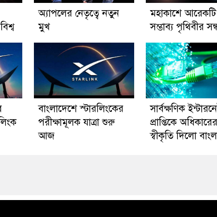
অ্যাপলের নেতৃত্বে নতুন
মহাকাশে আরেকটি
বিশ্ব
মুখ
সম্ভাব্য পৃথিবীর সন্
ে
বাংলাদেশে স্টারলিংকের
সার্বক্ষণিক ইন্টারন
রলিংক
পরীক্ষামূলক যাত্রা শুরু
প্রাপ্তিকে অধিকারে
আজ
স্বীকৃতি দিলো বাং