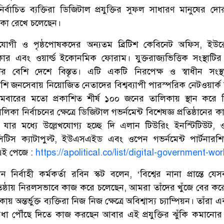
ির্বাচিত ব্যক্তিরা ডিজিটাল প্রযুক্তির সুফল সাধারণ মানুষের দ
িকা রেখে চলেছেন।
হযোগী ও পৃষ্ঠপোষকদের অন্যতম ব্রিটিশ কেবিনেট অফিস, ইউ
র এবং ওয়ার্ল্ড ইকোনমিক ফোরাম। যুক্তরাজ্যভিত্তিক সংস্থাটি
ির বেশি দেশে বিস্তৃত। এটি একটি নিরপেক্ষ ও স্বাধীন সংস্থ
াশি জনসেবায় নিয়োজিত নেতাদের বিশ্বব্যাপী পারস্পরিক নেটওয়ার্ক 
মবারের মতো প্রকাশিত শীর্ষ ১০০ জনের তালিকায় স্থান করে 
ালিকা নির্বাচনের ক্ষেত্রে ডিজিটাল গভর্নমেন্ট বিশেষজ্ঞ প্রতিষ্ঠানের 
ার মধ্যে উল্লেখযোগ্য হচ্ছে দি এলান টিউরিং ইনস্টিটিউট, 
টিস ক্যাটাপুল্ট, ইউএসএইড এবং ওপেন গভর্নমেন্ট পার্টনারশিপ
এই পেজে :
https://apolitical.co/list/digital-government-wo
ন নির্বাহী কর্মকর্তা রবিন স্কট বলেন, ‘বিশ্বের নানা প্রান্তে যেসব
প্রতিষ্ঠায় নিরলসভাবে কাজ করে চলেছেন, আমরা তাঁদের খুঁজে বের ক
য় অন্তর্ভুক্ত ব্যক্তিরা নিজ নিজ ক্ষেত্রে অবিশ্বাস্য চ্যাম্পিয়ন। তাঁরা 
ুবিধা পৌঁছে দিতে কাজ করছেন আবার এই প্রযুক্তির ঝুঁকি কমানোর ক