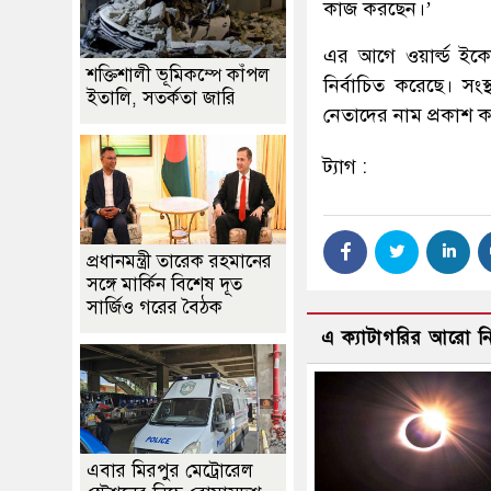
কাজ করছেন।’
এর আগে ওয়ার্ল্ড ই
শক্তিশালী ভূমিকম্পে কাঁপল
নির্বাচিত করেছে। সং
ইতালি, সতর্কতা জারি
নেতাদের নাম প্রকাশ 
ট্যাগ :
প্রধানমন্ত্রী তারেক রহমানের
সঙ্গে মার্কিন বিশেষ দূত
সার্জিও গরের বৈঠক
এ ক্যাটাগরির আরো 
এবার মিরপুর মেট্রোরেল