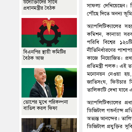
উদ্যোক্তাদের সাথে
সাফল্য দেখিয়েছেন। ন
প্রধানমন্ত্রীর বৈঠক
পৌঁছে দিতে অনন্য ভূম
অ্যাপলিটিক্যালের স
কমিশন, কানাডা সরকা
পরিধি বিশ্বের ১২০ট
নীতিনির্ধারণের পাশাপ
বিএনপির স্থায়ী কমিটির
কাজে নিয়োজিত। প্রথ
বৈঠক আজ
প্রতিমন্ত্রী পলক। এই ত
মনোনয়ন নেওয়া হয়, য
জাতিসংঘ, ফিউচার সি
তালিকাটি দেখা যাবে 
তোপের মুখে পরিকল্পনা
অ্যাপলিটিক্যালের প্রধা
বাতিল করল ফিফা
ডিজিটাল গভর্ন্যান্স 
অত্যন্ত আনন্দের। তালিকা
ডিজিটাল প্রযুক্তির স