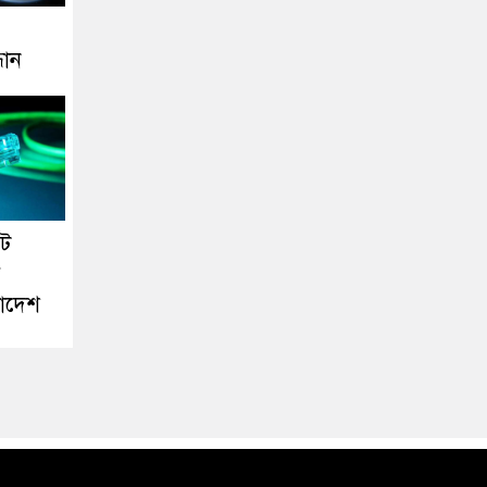
ধান
েট
র
লাদেশ