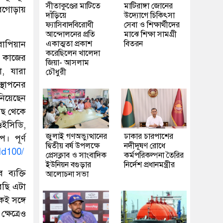
সীতাকুণ্ডের মাটিতে
মাটিরাঙ্গা জোনের
োরগোড়ায়
দাঁড়িয়ে
উদ্যোগে চিকিৎসা
ফ্যাসিবাদবিরোধী
সেবা ও শিক্ষার্থীদের
আন্দোলনের প্রতি
মাঝে শিক্ষা সামগ্রী
রোপিয়ান
একাত্মতা প্রকাশ
বিতরন
করেছিলেন খালেদা
র কাজের
জিয়া- আসলাম
া, যারা
চৌধুরী
স্থাপনের
নিয়েছেন
কাছ থেকে
ওইসিডি,
জুলাই গণঅভ্যুত্থানের
ঢাকার চারপাশের
। পূর্ণ
দ্বিতীয় বর্ষ উপলক্ষে
নদীদূষণ রোধে
rld100/
প্রেসক্লাব ও সাংবাদিক
কর্মপরিকল্পনা তৈরির
ইউনিয়ন বগুড়ার
নির্দেশ প্রধানমন্ত্রীর
 ব্যক্তি
আলোচনা সভা
রেছি এটা
একই সঙ্গে
্ষেত্রেও