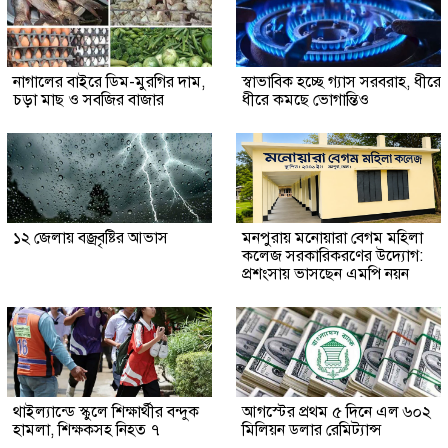
নাগালের বাইরে ডিম-মুরগির দাম,
স্বাভাবিক হচ্ছে গ্যাস সরবরাহ, ধীরে
চড়া মাছ ও সবজির বাজার
ধীরে কমছে ভোগান্তিও
১২ জেলায় বজ্রবৃষ্টির আভাস
মনপুরায় মনোয়ারা বেগম মহিলা
কলেজ সরকারিকরণের উদ্যোগ:
প্রশংসায় ভাসছেন এমপি নয়ন
থাইল্যান্ডে স্কুলে শিক্ষার্থীর বন্দুক
আগস্টের প্রথম ৫ দিনে এল ৬০২
হামলা, শিক্ষকসহ নিহত ৭
মিলিয়ন ডলার রেমিট্যান্স