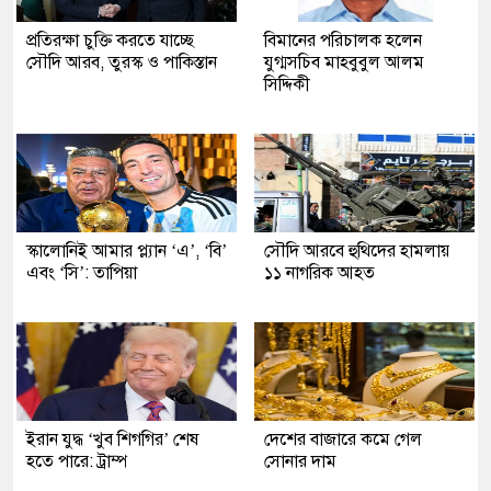
প্রতিরক্ষা চুক্তি করতে যাচ্ছে
বিমানের পরিচালক হলেন
সৌদি আরব, তুরস্ক ও পাকিস্তান
যুগ্মসচিব মাহবুবুল আলম
সিদ্দিকী
স্কালোনিই আমার প্ল্যান ‘এ’, ‘বি’
সৌদি আরবে হুথিদের হামলায়
এবং ‘সি’: তাপিয়া
১১ নাগরিক আহত
ইরান যুদ্ধ ‘খুব শিগগির’ শেষ
দেশের বাজারে কমে গেল
হতে পারে: ট্রাম্প
সোনার দাম