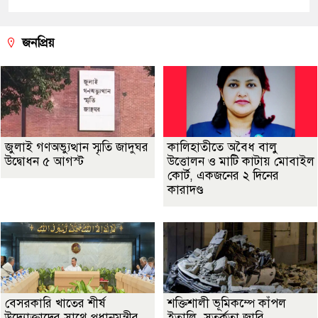
জনপ্রিয়
জুলাই গণঅভ্যুত্থান স্মৃতি জাদুঘর
কালিহাতীতে অবৈধ বালু
উদ্বোধন ৫ আগস্ট
উত্তোলন ও মাটি কাটায় মোবাইল
কোর্ট, একজনের ২ দিনের
কারাদণ্ড
বেসরকারি খাতের শীর্ষ
শক্তিশালী ভূমিকম্পে কাঁপল
উদ্যোক্তাদের সাথে প্রধানমন্ত্রীর
ইতালি, সতর্কতা জারি