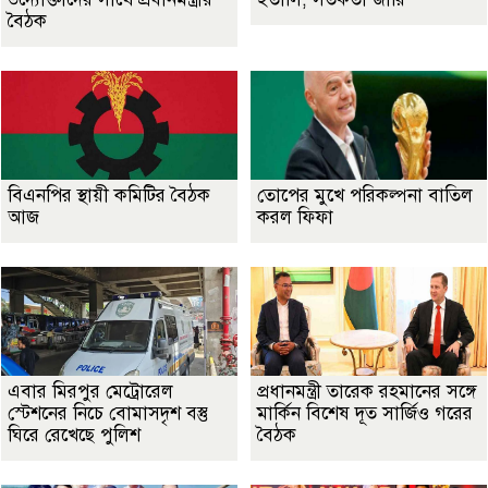
বৈঠক
বিএনপির স্থায়ী কমিটির বৈঠক
তোপের মুখে পরিকল্পনা বাতিল
আজ
করল ফিফা
এবার মিরপুর মেট্রোরেল
প্রধানমন্ত্রী তারেক রহমানের সঙ্গে
স্টেশনের নিচে বোমাসদৃশ বস্তু
মার্কিন বিশেষ দূত সার্জিও গরের
ঘিরে রেখেছে পুলিশ
বৈঠক