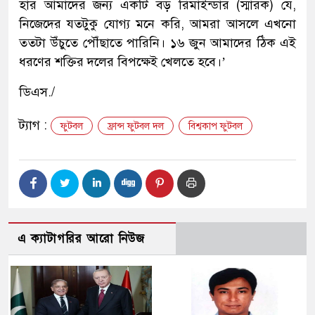
হার আমাদের জন্য একটি বড় রিমাইন্ডার (স্মারক) যে,
নিজেদের যতটুকু যোগ্য মনে করি, আমরা আসলে এখনো
ততটা উঁচুতে পৌঁছাতে পারিনি। ১৬ জুন আমাদের ঠিক এই
ধরণের শক্তির দলের বিপক্ষেই খেলতে হবে।’
ডিএস./
ট্যাগ :
ফুটবল
ফ্রান্স ফুটবল দল
বিশ্বকাপ ফুটবল
এ ক্যাটাগরির আরো নিউজ