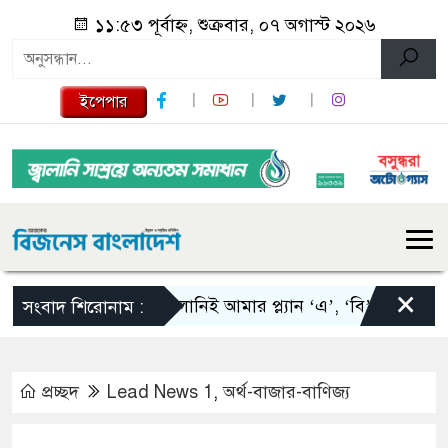
১১:৫৩ পূর্বাহ্ন, শুক্রবার, ০৭ অগাস্ট ২০২৬
ইপেপার
×
স্কালোনিই আমার প্ল্যান ‘এ’, ‘বি’ এবং ‘সি’: তাপিয়
সংবাদ শিরোনাম :
প্রচ্ছদ
Lead News 1
,
অর্থ-বাজার-বাণিজ্য