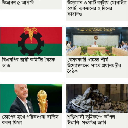
উদ্বোধন ৫ আগস্ট
উত্তোলন ও মাটি কাটায় মোবাইল
কোর্ট, একজনের ২ দিনের
কারাদণ্ড
বিএনপির স্থায়ী কমিটির বৈঠক
বেসরকারি খাতের শীর্ষ
আজ
উদ্যোক্তাদের সাথে প্রধানমন্ত্রীর
বৈঠক
তোপের মুখে পরিকল্পনা বাতিল
শক্তিশালী ভূমিকম্পে কাঁপল
করল ফিফা
ইতালি, সতর্কতা জারি