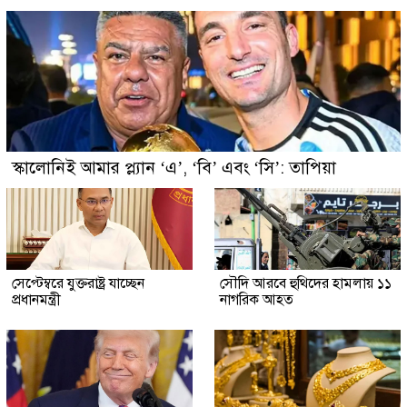
স্কালোনিই আমার প্ল্যান ‘এ’, ‘বি’ এবং ‘সি’: তাপিয়া
সেপ্টেম্বরে যুক্তরাষ্ট্র যাচ্ছেন
সৌদি আরবে হুথিদের হামলায় ১১
প্রধানমন্ত্রী
নাগরিক আহত