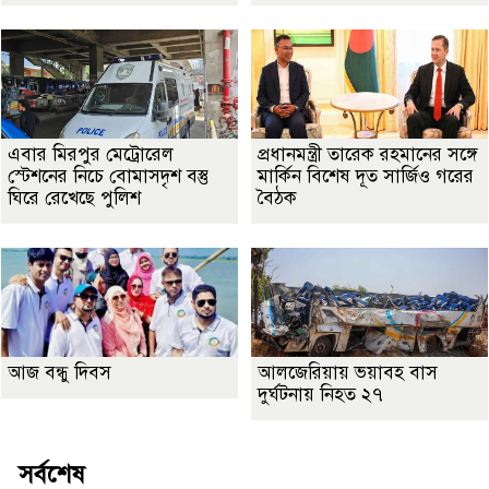
এবার মিরপুর মেট্রোরেল
প্রধানমন্ত্রী তারেক রহমানের সঙ্গে
স্টেশনের নিচে বোমাসদৃশ বস্তু
মার্কিন বিশেষ দূত সার্জিও গরের
ঘিরে রেখেছে পুলিশ
বৈঠক
আজ বন্ধু দিবস
আলজেরিয়ায় ভয়াবহ বাস
দুর্ঘটনায় নিহত ২৭
সর্বশেষ