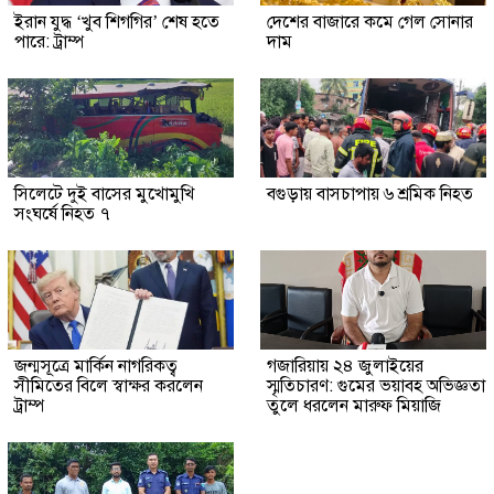
ইরান যুদ্ধ ‘খুব শিগগির’ শেষ হতে
দেশের বাজারে কমে গেল সোনার
পারে: ট্রাম্প
দাম
সিলেটে দুই বাসের মুখোমুখি
বগুড়ায় বাসচাপায় ৬ শ্রমিক নিহত
সংঘর্ষে নিহত ৭
জন্মসূত্রে মার্কিন নাগরিকত্ব
গজারিয়ায় ২৪ জুলাইয়ের
সীমিতের বিলে স্বাক্ষর করলেন
স্মৃতিচারণ: গুমের ভয়াবহ অভিজ্ঞতা
ট্রাম্প
তুলে ধরলেন মারুফ মিয়াজি