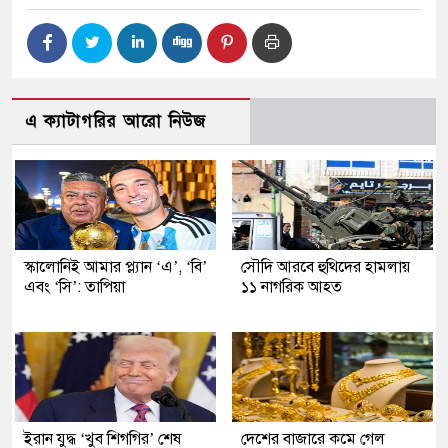
এ ক্যাটাগরির আরো নিউজ
স্কালোনিই আমার প্ল্যান ‘এ’, ‘বি’
সৌদি আরবে হুথিদের হামলায়
এবং ‘সি’: তাপিয়া
১১ নাগরিক আহত
ইরান যুদ্ধ ‘খুব শিগগির’ শেষ
দেশের বাজারে কমে গেল