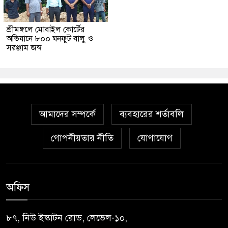
শ্রীমঙ্গলে মোবাইল কোর্টের
অভিযানে ৮০০ ঘনফুট বালু ও
সরঞ্জাম জব্দ
আমাদের সম্পর্কে
ব্যবহারের শর্তাবলি
গোপনীয়তার নীতি
যোগাযোগ
অফিস
৮৭, নিউ ইস্কাটন রোড, লেভেল-১০,