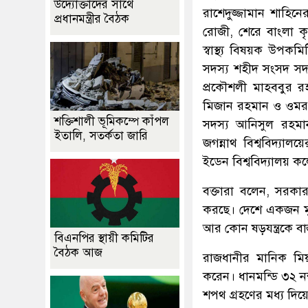
উদ্যোক্তাদের সাথে
রাশেদুজ্জামান শাহিন
প্রধানমন্ত্রীর বৈঠক
রোজী, শেরে বাংলা কৃ
স্বাস্থ্য বিষয়ক উপক
সদস্য শহীদ সংসদ সদস
প্রকৌশলী মাহববুর র
মিজান রহমান ও ওমর ফ
শক্তিশালী ভূমিকম্পে কাঁপল
সদস্য আনিসুল রহমান
ইতালি, সতর্কতা জারি
জগন্নাথ বিশ্ববিদ্য
ইডেন বিশ্ববিদ্যালয় 
বক্তারা বলেন, সরকার
করছে। দেশে একজন মুক্ত
আর কোন ষড়যন্ত্রকে বা
বিএনপির স্থায়ী কমিটির
বৈঠক আজ
রাজধানীর মানিক মিয়
করেন। ধানমন্ডি ৩২ নম্
শপথ গ্রহণের মধ্য দিয়