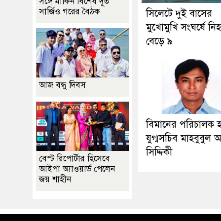
সঙ্গে মার্কিন বিশেষ দূত
সার্জিও গরের বৈঠক
সিলেটে দুই বাসের
মুখোমুখি সংঘর্ষে নি
বেড়ে ৯
আজ বন্ধু দিবস
বিমানের পরিচালক 
যুগ্মসচিব মাহবুবুল
সিদ্দিকী
বেস্ট রিপোর্টার হিসেবে
আইপা অ্যাওয়ার্ড পেলেন
জয় শাহীন