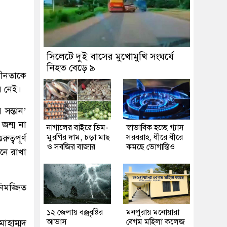
সিলেটে দুই বাসের মুখোমুখি সংঘর্ষে
নিহত বেড়ে ৯
ধীনতাকে
র নেই।
 সন্তান’
জন্ম না
নাগালের বাইরে ডিম-
স্বাভাবিক হচ্ছে গ্যাস
মুরগির দাম, চড়া মাছ
সরবরাহ, ধীরে ধীরে
ত্বপূর্ণ
ও সবজির বাজার
কমছে ভোগান্তিও
নে রাখা
িমজ্জিত
১২ জেলায় বজ্রবৃষ্টির
মনপুরায় মনোয়ারা
আভাস
বেগম মহিলা কলেজ
োহাম্মদ