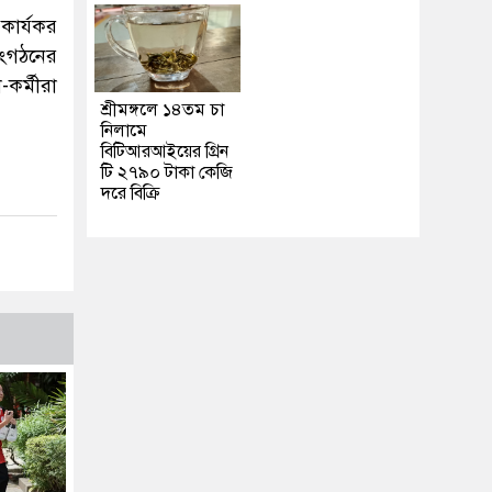
কার্যকর
সংগঠনের
কর্মীরা
শ্রীমঙ্গলে ১৪তম চা
নিলামে
বিটিআরআইয়ের গ্রিন
টি ২৭৯০ টাকা কেজি
দরে বিক্রি