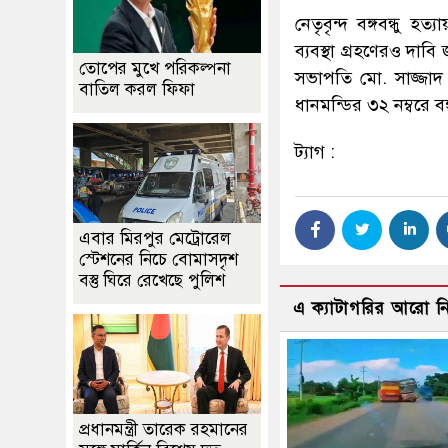
নেতৃবৃন্দ বঙ্গবন্ধু 
ব্যবস্থা গ্রহণেরও দা
তোপের মুখে পরিকল্পনা
সভাপতি মো. সাজ্জাদ 
বাতিল করল ফিফা
ধানমন্ডির ৩২ নম্বরে বঙ্
ট্যাগ :
এবার মিরপুর মেট্রোরেল
স্টেশনের নিচে বোমাসদৃশ
বস্তু ঘিরে রেখেছে পুলিশ
এ ক্যাটাগরির আরো 
প্রধানমন্ত্রী তারেক রহমানের