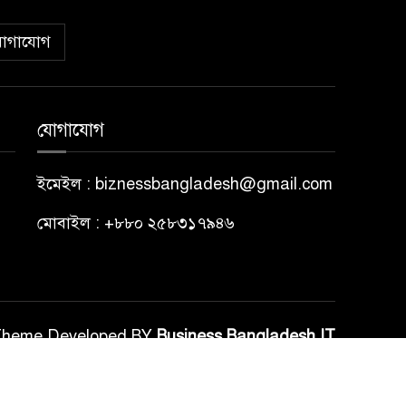
োগাযোগ
যোগাযোগ
ইমেইল : biznessbangladesh@gmail.com
মোবাইল : +৮৮০ ২৫৮৩১৭৯৪৬
Theme Developed BY
Business Bangladesh IT