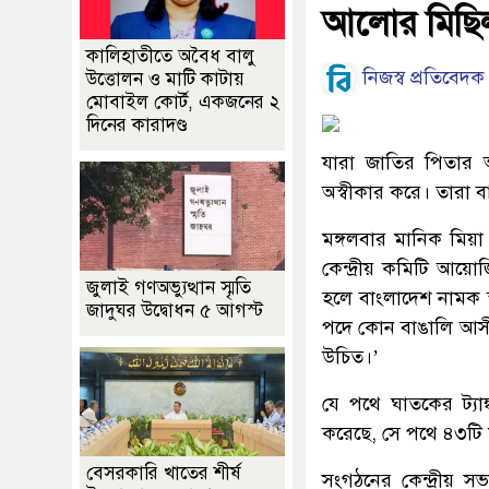
আলোর মিছি
কালিহাতীতে অবৈধ বালু
নিজস্ব প্রতিবেদক
উত্তোলন ও মাটি কাটায়
মোবাইল কোর্ট, একজনের ২
দিনের কারাদণ্ড
যারা জাতির পিতার অ
অস্বীকার করে। তারা 
মঙ্গলবার মানিক মিয়া এভ
কেন্দ্রীয় কমিটি আয়ো
জুলাই গণঅভ্যুত্থান স্মৃতি
হলে বাংলাদেশ নামক স্ব
জাদুঘর উদ্বোধন ৫ আগস্ট
পদে কোন বাঙালি আসী
উচিত।’
যে পথে ঘাতকের ট্যাঙ
করেছে, সে পথে ৪৩টি ম
বেসরকারি খাতের শীর্ষ
সংগঠনের কেন্দ্রীয় 