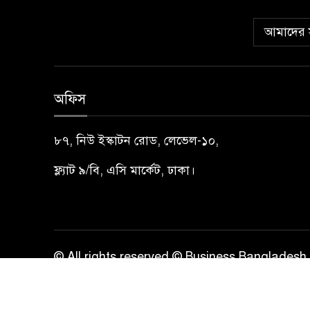
আমাদের স
অফিস
৮৭, নিউ ইস্কাটন রোড, লেভেল-১০,
ফ্ল্যাট ৯/বি, এসি মার্কেট, ঢাকা।
© All rights reserved © Business Bangladesh