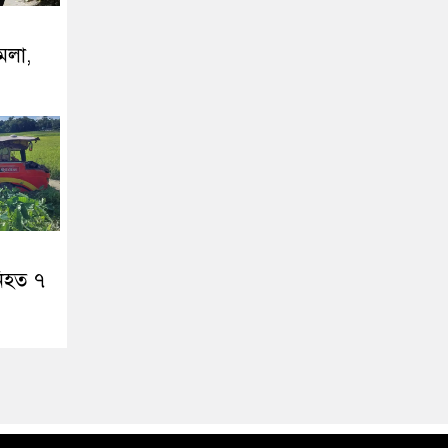
ামলা,
নিহত ৭