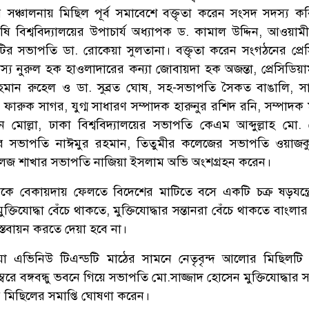
ের সঞ্চালনায় মিছিল পূর্ব সমাবেশে বক্তৃতা করেন সংসদ সদস্য ক
ষি বিশ্ববিদ্যালয়ের উপাচার্য অধ্যাপক ড. কামাল উদ্দিন, আওয়াম
মিটির সভাপতি ডা. রোকেয়া সুলতানা। বক্তৃতা করেন সংগঠনের প্রে
্য নুরুল হক হাওলাদারের কন্যা জোবায়দা হক অজন্তা, প্রেসিডিয়া
হমান রুহেল ও ডা. সুব্রত ঘোষ, সহ-সভাপতি সৈকত বাঙালি, স
ারুক সাগর, যুগ্ম সাধারণ সম্পাদক হারুনুর রশিদ রনি, সম্পাদক 
 মোল্লা, ঢাকা বিশ্ববিদ্যালয়ের সভাপতি কেএম আব্দুল্লাহ মো.
ালয়ের সভাপতি নাঈমুর রহমান, তিতুমীর কলেজের সভাপতি ওয়াজক
কলেজ শাখার সভাপতি নাজিয়া ইসলাম অভি অংশগ্রহন করেন।
কে বেকায়দায় ফেলতে বিদেশের মাটিতে বসে একটি চক্র ষড়যন্ত্রের
িযোদ্ধা বেঁচে থাকতে, মুক্তিযোদ্ধার সন্তানরা বেঁচে থাকতে বাংলা
স্তবায়ন করতে দেয়া হবে না।
া এভিনিউ টিএন্ডটি মাঠের সামনে নেতৃবৃন্দ আলোর মিছিলটি 
বরে বঙ্গবন্ধু ভবনে গিয়ে সভাপতি মো.সাজ্জাদ হোসেন মুক্তিযোদ্ধার স
ে মিছিলের সমাপ্তি ঘোষণা করেন।