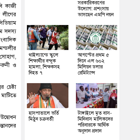
সরকারিকরণের
বি কাজী
উদ্যোগ: প্রশংসায়
ী লীগের
ভাসছেন এমপি নয়ন
সিডিয়াম
ম সদস্য
াংবাদিক
মন্ডলীর
থাইল্যান্ডে স্কুলে
আগস্টের প্রথম ৫
 সোহাগ,
শিক্ষার্থীর বন্দুক
দিনে এল ৬০২
ুরুনী ও
হামলা, শিক্ষকসহ
মিলিয়ন ডলার
নিহত ৭
রেমিট্যান্স
 চেষ্টা
র মাটিতে
হাসপাতালে ভর্তি
টাঙ্গাইলে মৃত বাস-
উদ্বোধন
মিঠুন চক্রবর্তী
মিনিবাস মালিকদের
পরিবারকে আর্থিক
ন্তানদের
অনুদান প্রদান