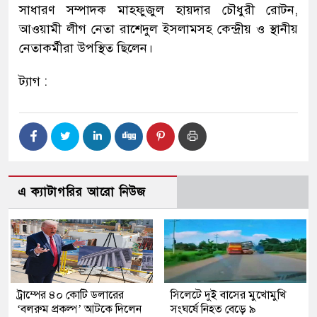
সাধারণ সম্পাদক মাহফুজুল হায়দার চৌধুরী রোটন,
আওয়ামী লীগ নেতা রাশেদুল ইসলামসহ কেন্দ্রীয় ও স্থানীয়
নেতাকর্মীরা উপস্থিত ছিলেন।
ট্যাগ :
এ ক্যাটাগরির আরো নিউজ
ট্রাম্পের ৪০ কোটি ডলারের
সিলেটে দুই বাসের মুখোমুখি
‘বলরুম প্রকল্প’ আটকে দিলেন
সংঘর্ষে নিহত বেড়ে ৯