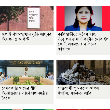
জুলাই গণঅভ্যুত্থান স্মৃতি জাদুঘর
কালিহাতীতে অবৈধ বালু
উদ্বোধন ৫ আগস্ট
উত্তোলন ও মাটি কাটায় মোবাইল
কোর্ট, একজনের ২ দিনের
কারাদণ্ড
বেসরকারি খাতের শীর্ষ
শক্তিশালী ভূমিকম্পে কাঁপল
উদ্যোক্তাদের সাথে প্রধানমন্ত্রীর
ইতালি, সতর্কতা জারি
বৈঠক