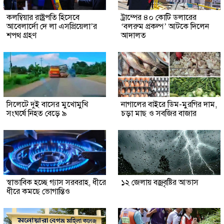
কলম্বিয়ার রাষ্ট্রপতি হিসেবে
ট্রাম্পের ৪০ কোটি ডলারের
আবেলার্দো দে লা এসপ্রিয়েলা’র
‘বলরুম প্রকল্প’ আটকে দিলেন
শপথ গ্রহণ
আদালত
সিলেটে দুই বাসের মুখোমুখি
নাগালের বাইরে ডিম-মুরগির দাম,
সংঘর্ষে নিহত বেড়ে ৯
চড়া মাছ ও সবজির বাজার
স্বাভাবিক হচ্ছে গ্যাস সরবরাহ, ধীরে
১২ জেলায় বজ্রবৃষ্টির আভাস
ধীরে কমছে ভোগান্তিও