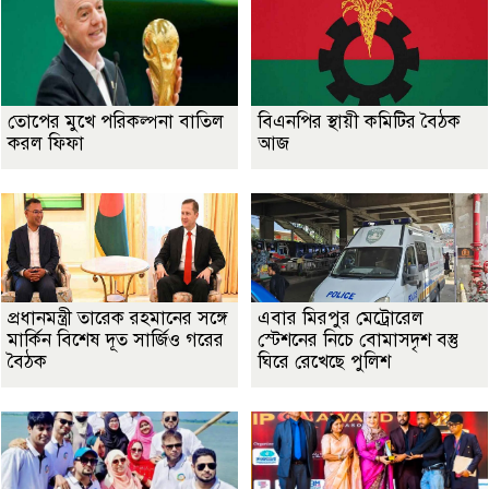
তোপের মুখে পরিকল্পনা বাতিল
বিএনপির স্থায়ী কমিটির বৈঠক
করল ফিফা
আজ
প্রধানমন্ত্রী তারেক রহমানের সঙ্গে
এবার মিরপুর মেট্রোরেল
মার্কিন বিশেষ দূত সার্জিও গরের
স্টেশনের নিচে বোমাসদৃশ বস্তু
বৈঠক
ঘিরে রেখেছে পুলিশ