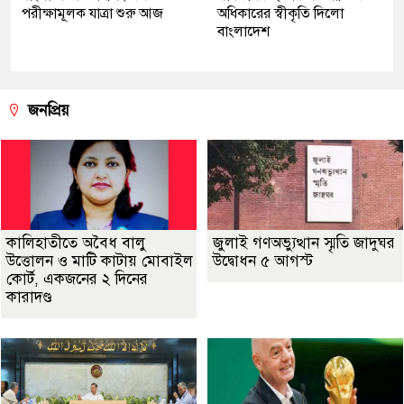
পরীক্ষামূলক যাত্রা শুরু আজ
অধিকারের স্বীকৃতি দিলো
বাংলাদেশ
জনপ্রিয়
কালিহাতীতে অবৈধ বালু
জুলাই গণঅভ্যুত্থান স্মৃতি জাদুঘর
উত্তোলন ও মাটি কাটায় মোবাইল
উদ্বোধন ৫ আগস্ট
কোর্ট, একজনের ২ দিনের
কারাদণ্ড