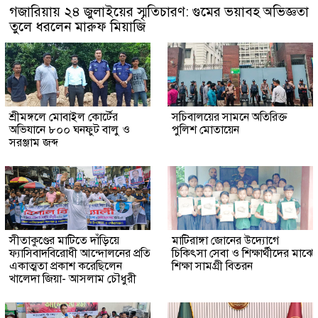
গজারিয়ায় ২৪ জুলাইয়ের স্মৃতিচারণ: গুমের ভয়াবহ অভিজ্ঞতা
তুলে ধরলেন মারুফ মিয়াজি
শ্রীমঙ্গলে মোবাইল কোর্টের
সচিবালয়ের সামনে অতিরিক্ত
অভিযানে ৮০০ ঘনফুট বালু ও
পুলিশ মোতায়েন
সরঞ্জাম জব্দ
সীতাকুণ্ডের মাটিতে দাঁড়িয়ে
মাটিরাঙ্গা জোনের উদ্যোগে
ফ্যাসিবাদবিরোধী আন্দোলনের প্রতি
চিকিৎসা সেবা ও শিক্ষার্থীদের মাঝে
একাত্মতা প্রকাশ করেছিলেন
শিক্ষা সামগ্রী বিতরন
খালেদা জিয়া- আসলাম চৌধুরী