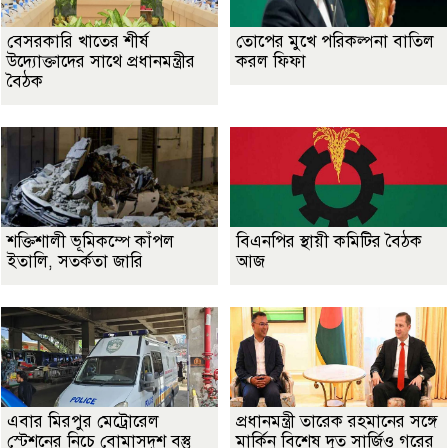
বেসরকারি খাতের শীর্ষ
তোপের মুখে পরিকল্পনা বাতিল
উদ্যোক্তাদের সাথে প্রধানমন্ত্রীর
করল ফিফা
বৈঠক
শক্তিশালী ভূমিকম্পে কাঁপল
বিএনপির স্থায়ী কমিটির বৈঠক
ইতালি, সতর্কতা জারি
আজ
এবার মিরপুর মেট্রোরেল
প্রধানমন্ত্রী তারেক রহমানের সঙ্গে
স্টেশনের নিচে বোমাসদৃশ বস্তু
মার্কিন বিশেষ দূত সার্জিও গরের