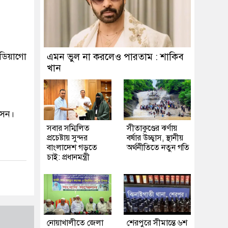
ডিয়াগো
এমন ভুল না করলেও পারতাম : শাকিব
খান
সেন।
সবার সম্মিলিত
সীতাকুণ্ডের ঝর্ণায়
প্রচেষ্টায় সুন্দর
বর্ষার উচ্ছ্বাস, স্থানীয়
বাংলাদেশ গড়তে
অর্থনীতিতে নতুন গতি
চাই: প্রধানমন্ত্রী
নোয়াখালীতে জেলা
শেরপুরে সীমান্তে ৬শ