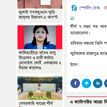
স্পোর্টস ডেস্ক
জুলাই গণঅভ্যুত্থান স্মৃতি
জাদুঘর উদ্বোধন ৫ আগস্ট
দীর্ঘ ৭ বছর পর আবা
ম্যারাডোনা।
রবিবার সন্ধ্যায় তিনি 
কালিহাতীতে অবৈধ বালু
ফুটবলের রাজপুত্র খ্
উত্তোলন ও মাটি কাটায়
মোবাইল কোর্ট, একজনের ২
ট্যাগ :
দিনের কারাদণ্ড
এ ক্যাটাগরির আরো 
বেসরকারি খাতের শীর্ষ