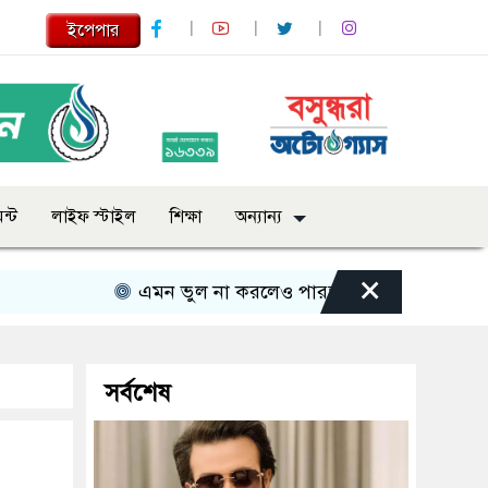
ইপেপার
ন্ট
লাইফ স্টাইল
শিক্ষা
অন্যান্য
×
এমন ভুল না করলেও পারতাম : শাকিব খান
সবার 
সর্বশেষ