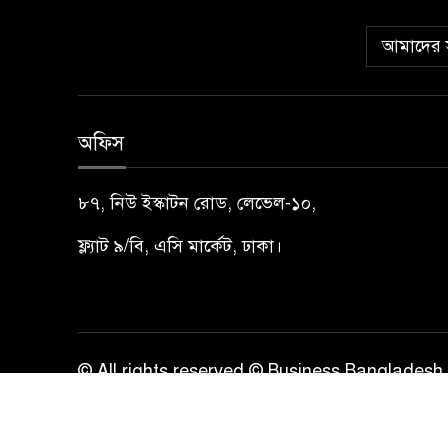
আমাদের স
অফিস
৮৭, নিউ ইস্কাটন রোড, লেভেল-১০,
ফ্ল্যাট ৯/বি, এসি মার্কেট, ঢাকা।
© All rights reserved © Business Bangladesh