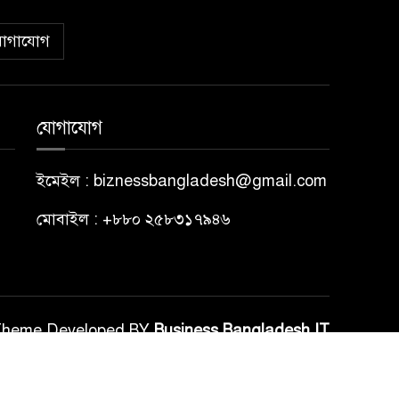
োগাযোগ
যোগাযোগ
ইমেইল : biznessbangladesh@gmail.com
মোবাইল : +৮৮০ ২৫৮৩১৭৯৪৬
Theme Developed BY
Business Bangladesh IT