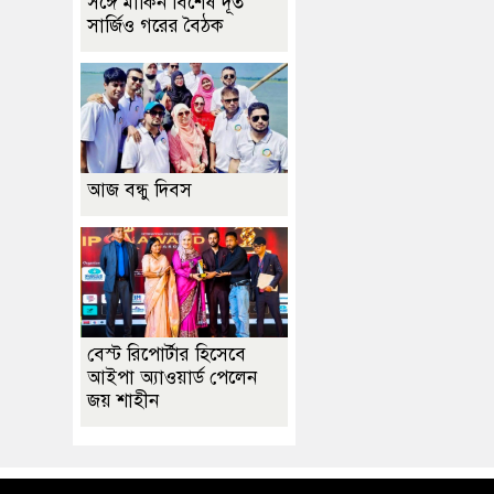
সঙ্গে মার্কিন বিশেষ দূত
সার্জিও গরের বৈঠক
আজ বন্ধু দিবস
বেস্ট রিপোর্টার হিসেবে
আইপা অ্যাওয়ার্ড পেলেন
জয় শাহীন