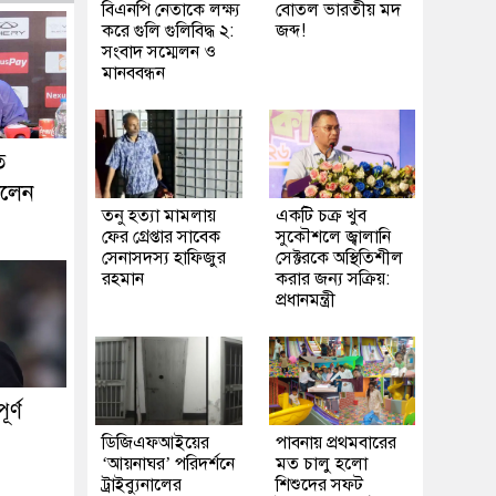
বিএনপি নেতাকে লক্ষ্য
বোতল ভারতীয় মদ
করে গুলি গুলিবিদ্ধ ২:
জব্দ!
সংবাদ সম্মেলন ও
মানববন্ধন
ে
ললেন
তনু হত্যা মামলায়
একটি চক্র খুব
ফের গ্রেপ্তার সাবেক
সুকৌশলে জ্বালানি
সেনাসদস্য হাফিজুর
সেক্টরকে অস্থিতিশীল
রহমান
করার জন্য সক্রিয়:
প্রধানমন্ত্রী
র্ণ
ডিজিএফআইয়ের
পাবনায় প্রথমবারের
‘আয়নাঘর’ পরিদর্শনে
মত চালু হলো
ট্রাইব্যুনালের
শিশুদের সফট