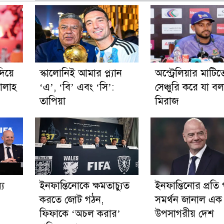
দিয়ে
স্কালোনিই আমার প্ল্যান
অস্ট্রেলিয়ার মাটিত
ালাহ
‘এ’, ‘বি’ এবং ‘সি’:
সেঞ্চুরি করে যা ব
তাপিয়া
মিরাজ
্য
ইনফান্তিনোকে ক্ষমতাচ্যুত
ইনফান্তিনোর প্রতি পূ
করতে জোট গঠন,
সমর্থন জানাল এক
ফিফাকে ‘অচল করার’
উপসাগরীয় দেশ