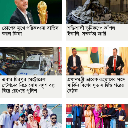
তোপের মুখে পরিকল্পনা বাতিল
শক্তিশালী ভূমিকম্পে কাঁপল
করল ফিফা
ইতালি, সতর্কতা জারি
এবার মিরপুর মেট্রোরেল
প্রধানমন্ত্রী তারেক রহমানের সঙ্গে
স্টেশনের নিচে বোমাসদৃশ বস্তু
মার্কিন বিশেষ দূত সার্জিও গরের
ঘিরে রেখেছে পুলিশ
বৈঠক