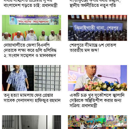
সবার সম্মিলিত প্রচেষ্টায় সুন্দর
সীতাকুণ্ডের ঝর্ণায় বর্ষার উচ্ছ্বাস,
বাংলাদেশ গড়তে চাই: প্রধানমন্ত্রী
স্থানীয় অর্থনীতিতে নতুন গতি
নোয়াখালীতে জেলা বিএনপি
শেরপুরে সীমান্তে ৬শ বোতল
নেতাকে লক্ষ্য করে গুলি গুলিবিদ্ধ
ভারতীয় মদ জব্দ!
২: সংবাদ সম্মেলন ও মানববন্ধন
তনু হত্যা মামলায় ফের গ্রেপ্তার
একটি চক্র খুব সুকৌশলে জ্বালানি
সাবেক সেনাসদস্য হাফিজুর রহমান
সেক্টরকে অস্থিতিশীল করার জন্য
সক্রিয়: প্রধানমন্ত্রী