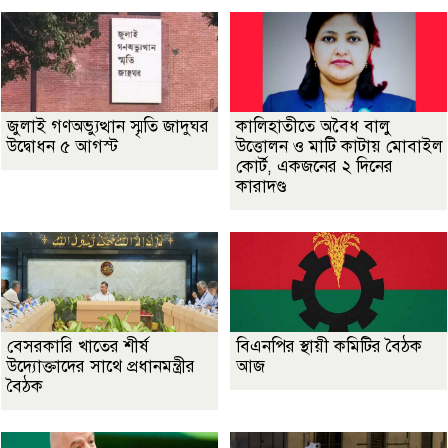
জুলাই গণঅভ্যুত্থান স্মৃতি জাদুঘর
কালিহাতীতে অবৈধ বালু
উদ্বোধন ৫ আগস্ট
উত্তোলন ও মাটি কাটায় মোবাইল
কোর্ট, একজনের ২ দিনের
কারাদণ্ড
বেসরকারি খাতের শীর্ষ
বিএনপির স্থায়ী কমিটির বৈঠক
উদ্যোক্তাদের সাথে প্রধানমন্ত্রীর
আজ
বৈঠক