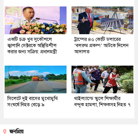
একটি চক্র খুব সুকৌশলে
ট্রাম্পের ৪০ কোটি ডলারের
জ্বালানি সেক্টরকে অস্থিতিশীল
‘বলরুম প্রকল্প’ আটকে দিলেন
করার জন্য সক্রিয়: প্রধানমন্ত্রী
আদালত
সিলেটে দুই বাসের মুখোমুখি
থাইল্যান্ডে স্কুলে শিক্ষার্থীর
সংঘর্ষে নিহত বেড়ে ৯
বন্দুক হামলা, শিক্ষকসহ নিহত ৭
জনপ্রিয়