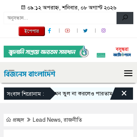
০৯:১২ অপরাহ্ন, শনিবার, ০৮ অগাস্ট ২০২৬
ইপেপার
×
এমন ভুল না করলেও পারতাম : শাকিব খান
সংবাদ শিরোনাম :
প্রচ্ছদ
Lead News
,
রাজনীতি