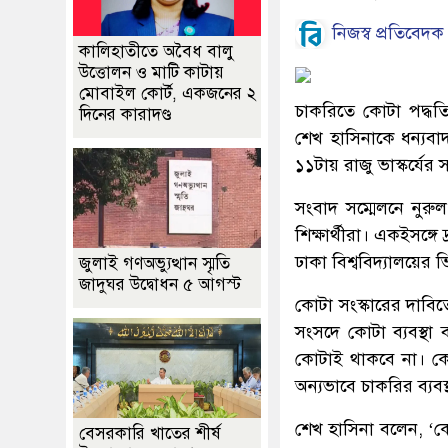
নিজস্ব প্রতিবেদক
কালিহাতীতে অবৈধ বালু
উত্তোলন ও মাটি কাটায়
মোবাইল কোর্ট, একজনের ২
চাকরিতে কোটা পদ্ধতি
দিনের কারাদণ্ড
শেখ হাসিনাকে ধন্যবা
১১টায় রাজু ভাস্কর্যের
সংবাদ সম্মেলনে নুর
শিক্ষার্থীরা। একইসঙ্গ
ঢাকা বিশ্ববিদ্যালয়ের
জুলাই গণঅভ্যুত্থান স্মৃতি
জাদুঘর উদ্বোধন ৫ আগস্ট
কোটা সংস্কারের দাবিতে 
সংসদে কোটা ব্যবস্থা
কোটাই থাকবে না। কোন
অন্যভাবে চাকরির ব্যবস
শেখ হাসিনা বলেন, ‘ক
বেসরকারি খাতের শীর্ষ