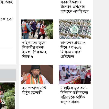
্ধতিরই
সরকারিকরণের
উদ্যোগ: প্রশংসায়
ভাসছেন এমপি নয়ন
তাকে তো
থাইল্যান্ডে স্কুলে
আগস্টের প্রথম ৫
শিক্ষার্থীর বন্দুক
দিনে এল ৬০২
হামলা, শিক্ষকসহ
মিলিয়ন ডলার
নিহত ৭
রেমিট্যান্স
হাসপাতালে ভর্তি
টাঙ্গাইলে মৃত বাস-
মিঠুন চক্রবর্তী
মিনিবাস মালিকদের
পরিবারকে আর্থিক
অনুদান প্রদান