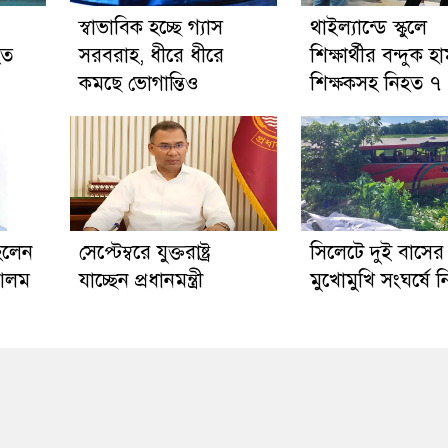
স্বাভাবিক হচ্ছে গ্যাস
থাইল্যান্ডে স্কুলে
হত
সরবরাহ, ধীরে ধীরে
শিক্ষার্থীর বন্দুক হ
কমছে ভোগান্তিও
শিক্ষকসহ নিহত ৭
হলেন
সেপ্টেম্বরে যুক্তরাষ্ট্র
সিলেটে দুই বাসের
 আলম
যাচ্ছেন প্রধানমন্ত্রী
মুখোমুখি সংঘর্ষে 