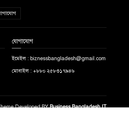
োগাযোগ
যোগাযোগ
ইমেইল : biznessbangladesh@gmail.com
মোবাইল : +৮৮০ ২৫৮৩১৭৯৪৬
Theme Developed BY
Business Bangladesh IT