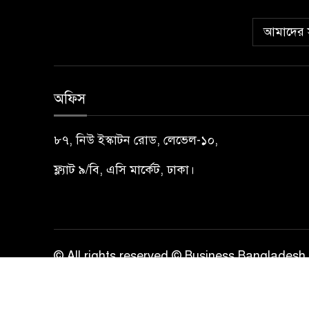
আমাদের স
অফিস
৮৭, নিউ ইস্কাটন রোড, লেভেল-১০,
ফ্ল্যাট ৯/বি, এসি মার্কেট, ঢাকা।
© All rights reserved © Business Bangladesh