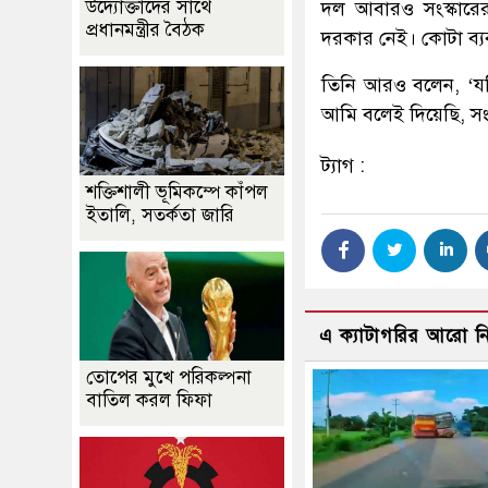
উদ্যোক্তাদের সাথে
দল আবারও সংস্কারে
প্রধানমন্ত্রীর বৈঠক
দরকার নেই। কোটা ব্যব
তিনি আরও বলেন, ‘যদ
আমি বলেই দিয়েছি, সং
ট্যাগ :
শক্তিশালী ভূমিকম্পে কাঁপল
ইতালি, সতর্কতা জারি
এ ক্যাটাগরির আরো 
তোপের মুখে পরিকল্পনা
বাতিল করল ফিফা