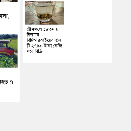
ামলা,
শ্রীমঙ্গলে ১৪তম চা
নিলামে
বিটিআরআইয়ের গ্রিন
টি ২৭৯০ টাকা কেজি
দরে বিক্রি
নিহত ৭