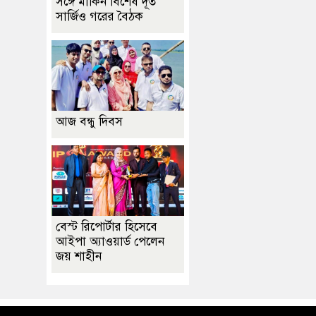
সঙ্গে মার্কিন বিশেষ দূত
সার্জিও গরের বৈঠক
আজ বন্ধু দিবস
বেস্ট রিপোর্টার হিসেবে
আইপা অ্যাওয়ার্ড পেলেন
জয় শাহীন