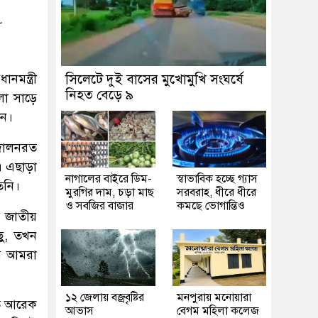
৮
মন্ত্রী
সিলেটে দুই বাসের মুখোমুখি সংঘর্ষে
নিহত বেড়ে ৯
লা সাড়ে
েন।
্দোলনরত
ে। এছাড়া
নাগালের বাইরে ডিম-
স্বাভাবিক হচ্ছে গ্যাস
িনি।
মুরগির দাম, চড়া মাছ
সরবরাহ, ধীরে ধীরে
ও সবজির বাজার
কমছে ভোগান্তিও
ার জাতীয়
ছু, তখন
ের আমরা
১২ জেলায় বজ্রবৃষ্টির
মনপুরায় মনোয়ারা
তে আরেক
আভাস
বেগম মহিলা কলেজ