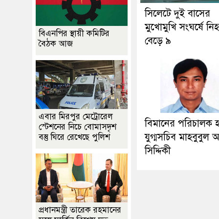
সিলেটে দুই বাসের
মুখোমুখি সংঘর্ষে নি
বিএনপির স্থায়ী কমিটির
বেড়ে ৯
বৈঠক আজ
এবার মিরপুর মেট্রোরেল
বিমানের পরিচালক 
স্টেশনের নিচে বোমাসদৃশ
যুগ্মসচিব মাহবুবুল
বস্তু ঘিরে রেখেছে পুলিশ
সিদ্দিকী
প্রধানমন্ত্রী তারেক রহমানের