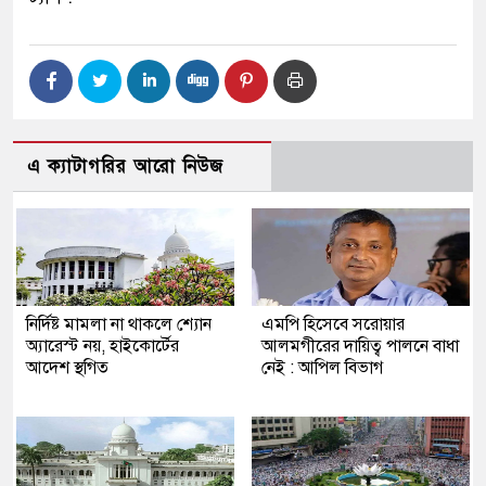
এ ক্যাটাগরির আরো নিউজ
নির্দিষ্ট মামলা না থাকলে শ্যোন
এমপি​ হিসেবে সরোয়ার
অ্যারেস্ট নয়, হাইকোর্টের
আলমগীরের দায়িত্ব পালনে বাধা
আদেশ স্থগিত
নেই : আপিল বিভাগ