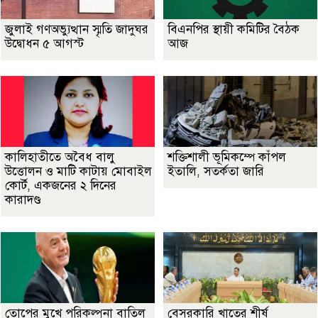
জুলাই গণঅভ্যুত্থান স্মৃতি জাদুঘর
বিএনপির স্থায়ী কমিটির বৈঠক
উদ্বোধন ৫ আগস্ট
আজ
কালিহাতীতে অবৈধ বালু
শক্তিশালী ভূমিকম্পে কাঁপল
উত্তোলন ও মাটি কাটায় মোবাইল
ইতালি, সতর্কতা জারি
কোর্ট, একজনের ২ দিনের
কারাদণ্ড
তোপের মুখে পরিকল্পনা বাতিল
বেসরকারি খাতের শীর্ষ