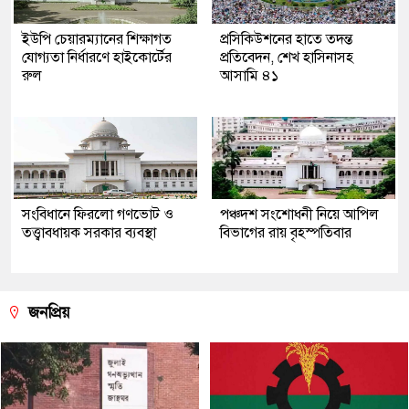
ইউপি চেয়ারম্যানের শিক্ষাগত
প্রসিকিউশনের হাতে তদন্ত
যোগ্যতা নির্ধারণে হাইকোর্টের
প্রতিবেদন, শেখ হাসিনাসহ
রুল
আসামি ৪১
সংবিধানে ফিরলো গণভোট ও
পঞ্চদশ সংশোধনী নিয়ে আপিল
তত্ত্বাবধায়ক সরকার ব্যবস্থা
বিভাগের রায় বৃহস্পতিবার
জনপ্রিয়