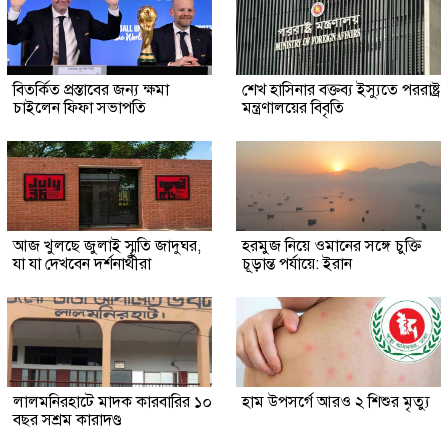
বিতর্কিত প্রস্তাবের জন্য ক্ষমা
শেখ হাসিনার বক্তব্য ইস্যুতে পররাষ্ট্র
চাইলেন ফিফা সভাপতি
মন্ত্রণালয়ের বিবৃতি
আজ খুলছে জুলাই স্মৃতি জাদুঘর,
হরমুজ নিয়ে ওমানের সঙ্গে চুক্তি
যা যা দেখবেন দর্শনার্থীরা
চূড়ান্ত পর্যায়ে: ইরান
লালমনিরহাটে মাদক কারবারির ১০
হাম উপসর্গে আরও ২ শিশুর মৃত্যু
বছর সশ্রম কারাদণ্ড