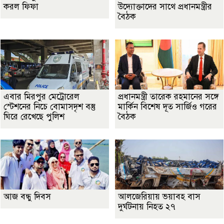
করল ফিফা
উদ্যোক্তাদের সাথে প্রধানমন্ত্রীর
বৈঠক
এবার মিরপুর মেট্রোরেল
প্রধানমন্ত্রী তারেক রহমানের সঙ্গে
স্টেশনের নিচে বোমাসদৃশ বস্তু
মার্কিন বিশেষ দূত সার্জিও গরের
ঘিরে রেখেছে পুলিশ
বৈঠক
আজ বন্ধু দিবস
আলজেরিয়ায় ভয়াবহ বাস
দুর্ঘটনায় নিহত ২৭