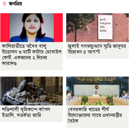
জনপ্রিয়
কালিহাতীতে অবৈধ বালু
জুলাই গণঅভ্যুত্থান স্মৃতি জাদুঘর
উত্তোলন ও মাটি কাটায় মোবাইল
উদ্বোধন ৫ আগস্ট
কোর্ট, একজনের ২ দিনের
কারাদণ্ড
শক্তিশালী ভূমিকম্পে কাঁপল
বেসরকারি খাতের শীর্ষ
ইতালি, সতর্কতা জারি
উদ্যোক্তাদের সাথে প্রধানমন্ত্রীর
বৈঠক