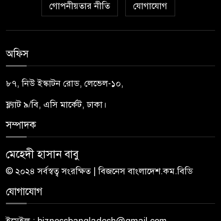
গোপনীয়তার নীতি
যোগাযোগ
অফিস
৮৭, নিউ ইস্কাটন রোড, লেভেল-১০,
ফ্ল্যাট ৯/বি, এসি মার্কেট, ঢাকা।
সম্পাদক
মেহেদী হাসান বাবু
© ২০২৪ সর্বস্বত্ব সংরক্ষিত | বিজনেস বাংলাদেশ.কম.বিডি
যোগাযোগ
ইমেইল : biznessbangladesh@gmail.com