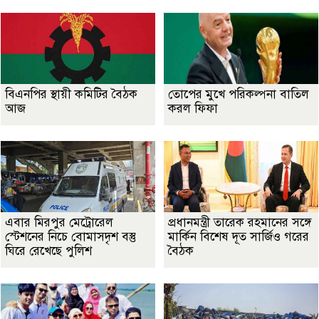
বিএনপির স্থায়ী কমিটির বৈঠক
তোপের মুখে পরিকল্পনা বাতিল
আজ
করল ফিফা
এবার মিরপুর মেট্রোরেল
প্রধানমন্ত্রী তারেক রহমানের সঙ্গে
স্টেশনের নিচে বোমাসদৃশ বস্তু
মার্কিন বিশেষ দূত সার্জিও গরের
ঘিরে রেখেছে পুলিশ
বৈঠক