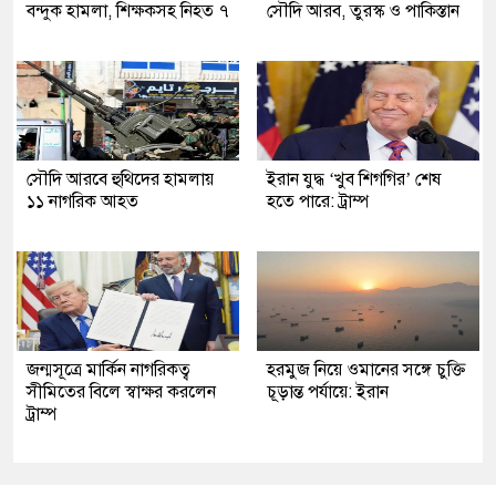
বন্দুক হামলা, শিক্ষকসহ নিহত ৭
সৌদি আরব, তুরস্ক ও পাকিস্তান
সৌদি আরবে হুথিদের হামলায়
ইরান যুদ্ধ ‘খুব শিগগির’ শেষ
১১ নাগরিক আহত
হতে পারে: ট্রাম্প
জন্মসূত্রে মার্কিন নাগরিকত্ব
হরমুজ নিয়ে ওমানের সঙ্গে চুক্তি
সীমিতের বিলে স্বাক্ষর করলেন
চূড়ান্ত পর্যায়ে: ইরান
ট্রাম্প