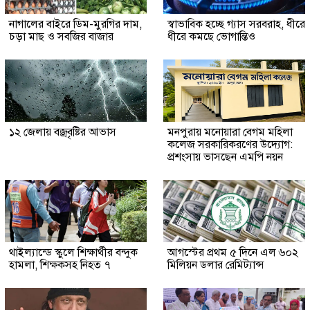
নাগালের বাইরে ডিম-মুরগির দাম,
স্বাভাবিক হচ্ছে গ্যাস সরবরাহ, ধীরে
চড়া মাছ ও সবজির বাজার
ধীরে কমছে ভোগান্তিও
১২ জেলায় বজ্রবৃষ্টির আভাস
মনপুরায় মনোয়ারা বেগম মহিলা
কলেজ সরকারিকরণের উদ্যোগ:
প্রশংসায় ভাসছেন এমপি নয়ন
থাইল্যান্ডে স্কুলে শিক্ষার্থীর বন্দুক
আগস্টের প্রথম ৫ দিনে এল ৬০২
হামলা, শিক্ষকসহ নিহত ৭
মিলিয়ন ডলার রেমিট্যান্স