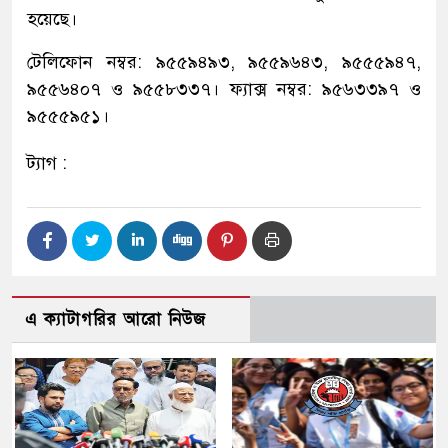
হয়েছে।
টেলিফোন নম্বর: ৯৫৫৯৪৯৩, ৯৫৫৯৬৪৩, ৯৫৫৫৯৪৭,
৯৫৫৬৪০৭ ও ৯৫৫৮৩৩৭। ফ্যাক্স নম্বর: ৯৫৬৩৩৯৭ ও
৯৫৫৫৯৫১।
ট্যাগ :
এ ক্যাটাগরির আরো নিউজ