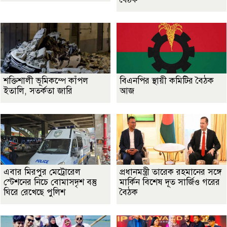
শক্তিশালী ভূমিকম্পে কাঁপল
বিএনপির স্থায়ী কমিটির বৈঠক
ইতালি, সতর্কতা জারি
আজ
এবার মিরপুর মেট্রোরেল
প্রধানমন্ত্রী তারেক রহমানের সঙ্গে
স্টেশনের নিচে বোমাসদৃশ বস্তু
মার্কিন বিশেষ দূত সার্জিও গরের
ঘিরে রেখেছে পুলিশ
বৈঠক