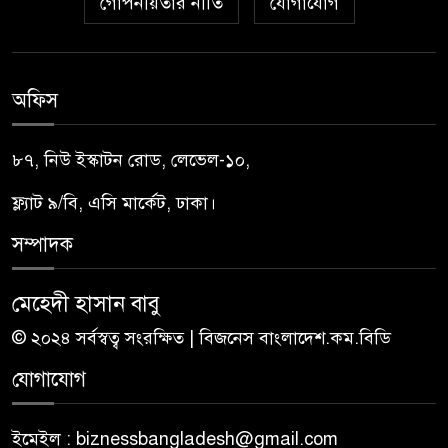
গোপনীয়তার নীতি
যোগাযোগ
অফিস
৮৭, নিউ ইস্কাটন রোড, লেভেল-১০,
ফ্ল্যাট ৯/বি, এসি মার্কেট, ঢাকা।
সম্পাদক
মেহেদী হাসান বাবু
© ২০২৪ সর্বস্বত্ব সংরক্ষিত | বিজনেস বাংলাদেশ.কম.বিডি
যোগাযোগ
ইমেইল : biznessbangladesh@gmail.com