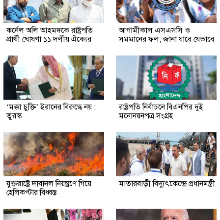
কর্নেল অলি আহমদকে রাষ্ট্রপতি
আগামীকাল এসএসসি ও
প্রার্থী ঘোষণা ১১ দলীয় ঐক্যের
সমমানের ফল, জানা যাবে যেভাবে
‘মক্কা চুক্তি’ ইরানের বিরুদ্ধে নয় :
রাষ্ট্রপতি নির্বাচনে বিএনপির দুই
তুরস্ক
মনোনয়নপত্র সংগ্রহ
যুক্তরাষ্ট্রে দাবানল নিয়ন্ত্রণে গিয়ে
মাতারবাড়ী বিদ্যুৎকেন্দ্রে প্রধানমন্ত্রী
হেলিকপ্টার বিধ্বস্ত