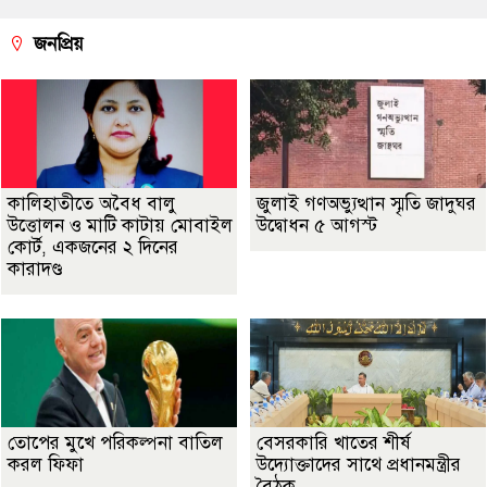
জনপ্রিয়
কালিহাতীতে অবৈধ বালু
জুলাই গণঅভ্যুত্থান স্মৃতি জাদুঘর
উত্তোলন ও মাটি কাটায় মোবাইল
উদ্বোধন ৫ আগস্ট
কোর্ট, একজনের ২ দিনের
কারাদণ্ড
তোপের মুখে পরিকল্পনা বাতিল
বেসরকারি খাতের শীর্ষ
করল ফিফা
উদ্যোক্তাদের সাথে প্রধানমন্ত্রীর
বৈঠক