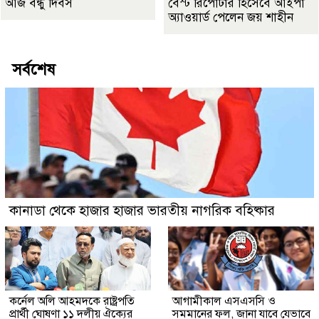
আজ বন্ধু দিবস
বেস্ট রিপোর্টার হিসেবে আইপা
অ্যাওয়ার্ড পেলেন জয় শাহীন
সর্বশেষ
কানাডা থেকে হাজার হাজার ভারতীয় নাগরিক বহিষ্কার
কর্নেল অলি আহমদকে রাষ্ট্রপতি
আগামীকাল এসএসসি ও
প্রার্থী ঘোষণা ১১ দলীয় ঐক্যের
সমমানের ফল, জানা যাবে যেভাবে