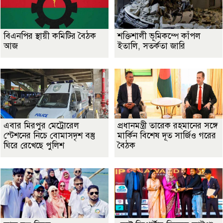
বিএনপির স্থায়ী কমিটির বৈঠক
শক্তিশালী ভূমিকম্পে কাঁপল
আজ
ইতালি, সতর্কতা জারি
এবার মিরপুর মেট্রোরেল
প্রধানমন্ত্রী তারেক রহমানের সঙ্গে
স্টেশনের নিচে বোমাসদৃশ বস্তু
মার্কিন বিশেষ দূত সার্জিও গরের
ঘিরে রেখেছে পুলিশ
বৈঠক