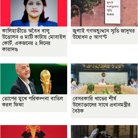
কালিহাতীতে অবৈধ বালু
জুলাই গণঅভ্যুত্থান স্মৃতি জাদুঘর
উত্তোলন ও মাটি কাটায় মোবাইল
উদ্বোধন ৫ আগস্ট
কোর্ট, একজনের ২ দিনের
কারাদণ্ড
তোপের মুখে পরিকল্পনা বাতিল
বেসরকারি খাতের শীর্ষ
করল ফিফা
উদ্যোক্তাদের সাথে প্রধানমন্ত্রীর
বৈঠক