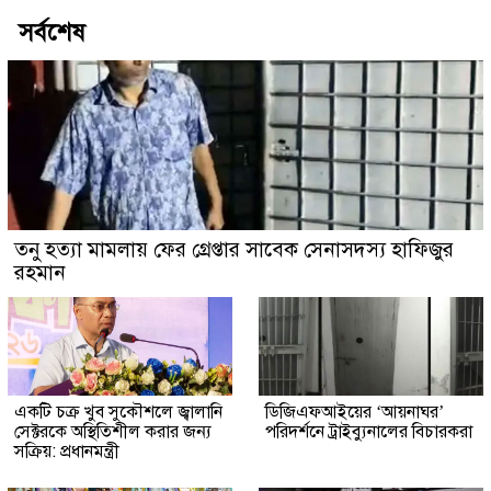
সর্বশেষ
তনু হত্যা মামলায় ফের গ্রেপ্তার সাবেক সেনাসদস্য হাফিজুর
রহমান
একটি চক্র খুব সুকৌশলে জ্বালানি
ডিজিএফআইয়ের ‘আয়নাঘর’
সেক্টরকে অস্থিতিশীল করার জন্য
পরিদর্শনে ট্রাইব্যুনালের বিচারকরা
সক্রিয়: প্রধানমন্ত্রী