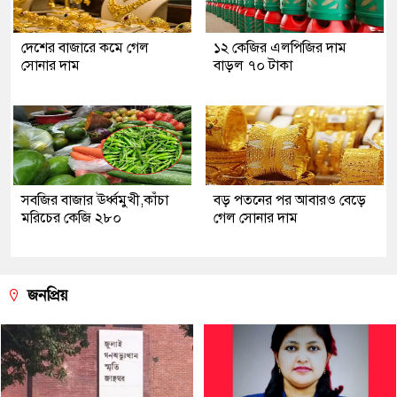
দেশের বাজারে কমে গেল
১২ কেজির এলপিজির দাম
সোনার দাম
বাড়ল ৭০ টাকা
সবজির বাজার ঊর্ধ্বমুখী,কাঁচা
বড় পতনের পর আবারও বেড়ে
মরিচের কেজি ২৮০
গেল সোনার দাম
জনপ্রিয়