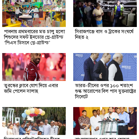
পাবনায় প্রথমবারের মত চালু হলো
সিরাজগঞ্জে বাস ও ট্রাকের সংঘর্ষে
শিশুদের সফট ইনডোর প্লে-গ্রাউন্ড
নিহত ২
‘পিএস ডিসনে প্লে-গ্রাউন্ড’
তুরস্কের ক্লাবে যোগ দিয়ে এবার
ভারত-চীনের ওপর ১০০ শতাংশ
জমি পেলেন সালাহ
শুল্ক আরোপের বিল পাস যুক্তরাষ্ট্রের
সিনেটে