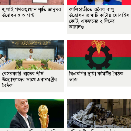
জুলাই গণঅভ্যুত্থান স্মৃতি জাদুঘর
কালিহাতীতে অবৈধ বালু
উদ্বোধন ৫ আগস্ট
উত্তোলন ও মাটি কাটায় মোবাইল
কোর্ট, একজনের ২ দিনের
কারাদণ্ড
বেসরকারি খাতের শীর্ষ
বিএনপির স্থায়ী কমিটির বৈঠক
উদ্যোক্তাদের সাথে প্রধানমন্ত্রীর
আজ
বৈঠক