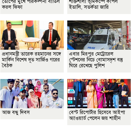
তোপের মুখে পরিকল্পনা বাতিল
শক্তিশালী ভূমিকম্পে কাঁপল
করল ফিফা
ইতালি, সতর্কতা জারি
প্রধানমন্ত্রী তারেক রহমানের সঙ্গে
এবার মিরপুর মেট্রোরেল
মার্কিন বিশেষ দূত সার্জিও গরের
স্টেশনের নিচে বোমাসদৃশ বস্তু
বৈঠক
ঘিরে রেখেছে পুলিশ
আজ বন্ধু দিবস
বেস্ট রিপোর্টার হিসেবে আইপা
অ্যাওয়ার্ড পেলেন জয় শাহীন