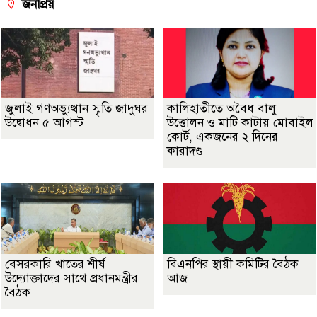
জনপ্রিয়
জুলাই গণঅভ্যুত্থান স্মৃতি জাদুঘর
কালিহাতীতে অবৈধ বালু
উদ্বোধন ৫ আগস্ট
উত্তোলন ও মাটি কাটায় মোবাইল
কোর্ট, একজনের ২ দিনের
কারাদণ্ড
বেসরকারি খাতের শীর্ষ
বিএনপির স্থায়ী কমিটির বৈঠক
উদ্যোক্তাদের সাথে প্রধানমন্ত্রীর
আজ
বৈঠক