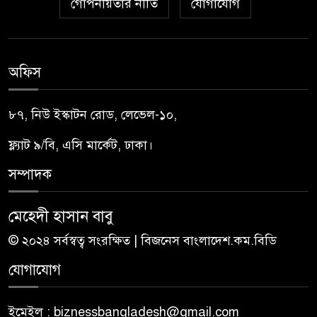
গোপনীয়তার নীতি
যোগাযোগ
অফিস
৮৭, নিউ ইস্কাটন রোড, লেভেল-১০,
ফ্ল্যাট ৯/বি, এসি মার্কেট, ঢাকা।
সম্পাদক
মেহেদী হাসান বাবু
© ২০২৪ সর্বস্বত্ব সংরক্ষিত | বিজনেস বাংলাদেশ.কম.বিডি
যোগাযোগ
ইমেইল : biznessbangladesh@gmail.com