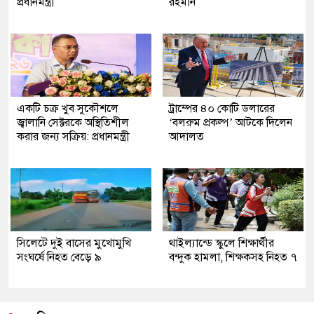
প্রধানমন্ত্রী
রহমান
একটি চক্র খুব সুকৌশলে
ট্রাম্পের ৪০ কোটি ডলারের
জ্বালানি সেক্টরকে অস্থিতিশীল
‘বলরুম প্রকল্প’ আটকে দিলেন
করার জন্য সক্রিয়: প্রধানমন্ত্রী
আদালত
সিলেটে দুই বাসের মুখোমুখি
থাইল্যান্ডে স্কুলে শিক্ষার্থীর
সংঘর্ষে নিহত বেড়ে ৯
বন্দুক হামলা, শিক্ষকসহ নিহত ৭