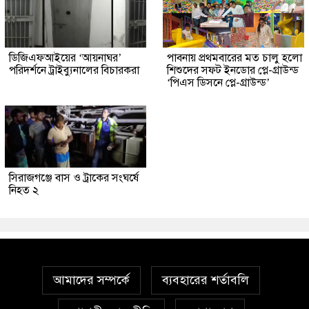
ডিজিএফআইয়ের ‘আয়নাঘর’
পাবনায় প্রথমবারের মত চালু হলো
পরিদর্শনে ট্রাইব্যুনালের বিচারকরা
শিশুদের সফট ইনডোর প্লে-গ্রাউন্ড
‘পিএস ডিসনে প্লে-গ্রাউন্ড’
সিরাজগঞ্জে বাস ও ট্রাকের সংঘর্ষে
নিহত ২
আমাদের সম্পর্কে
ব্যবহারের শর্তাবলি