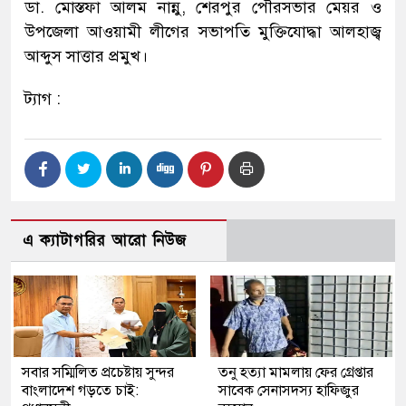
ডা. মোস্তফা আলম নান্নু, শেরপুর পৌরসভার মেয়র ও
উপজেলা আওয়ামী লীগের সভাপতি মুক্তিযোদ্ধা আলহাজ্ব
আব্দুস সাত্তার প্রমুখ।
ট্যাগ :
এ ক্যাটাগরির আরো নিউজ
সবার সম্মিলিত প্রচেষ্টায় সুন্দর
তনু হত্যা মামলায় ফের গ্রেপ্তার
বাংলাদেশ গড়তে চাই:
সাবেক সেনাসদস্য হাফিজুর