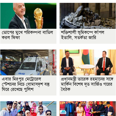
তোপের মুখে পরিকল্পনা বাতিল
শক্তিশালী ভূমিকম্পে কাঁপল
করল ফিফা
ইতালি, সতর্কতা জারি
এবার মিরপুর মেট্রোরেল
প্রধানমন্ত্রী তারেক রহমানের সঙ্গে
স্টেশনের নিচে বোমাসদৃশ বস্তু
মার্কিন বিশেষ দূত সার্জিও গরের
ঘিরে রেখেছে পুলিশ
বৈঠক