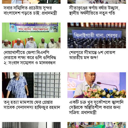
সবার সম্মিলিত প্রচেষ্টায় সুন্দর
সীতাকুণ্ডের ঝর্ণায় বর্ষার উচ্ছ্বাস,
বাংলাদেশ গড়তে চাই: প্রধানমন্ত্রী
স্থানীয় অর্থনীতিতে নতুন গতি
নোয়াখালীতে জেলা বিএনপি
শেরপুরে সীমান্তে ৬শ বোতল
নেতাকে লক্ষ্য করে গুলি গুলিবিদ্ধ
ভারতীয় মদ জব্দ!
২: সংবাদ সম্মেলন ও মানববন্ধন
তনু হত্যা মামলায় ফের গ্রেপ্তার
একটি চক্র খুব সুকৌশলে জ্বালানি
সাবেক সেনাসদস্য হাফিজুর রহমান
সেক্টরকে অস্থিতিশীল করার জন্য
সক্রিয়: প্রধানমন্ত্রী