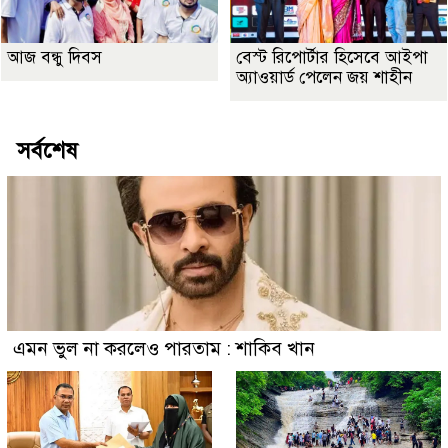
আজ বন্ধু দিবস
বেস্ট রিপোর্টার হিসেবে আইপা
অ্যাওয়ার্ড পেলেন জয় শাহীন
সর্বশেষ
এমন ভুল না করলেও পারতাম : শাকিব খান