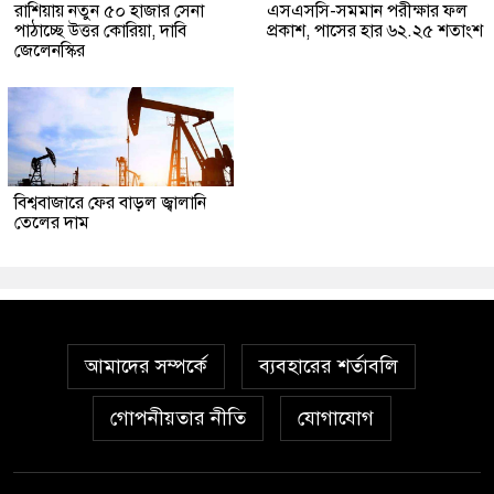
রাশিয়ায় নতুন ৫০ হাজার সেনা
এসএসসি-সমমান পরীক্ষার ফল
পাঠাচ্ছে উত্তর কোরিয়া, দাবি
প্রকাশ, পাসের হার ৬২.২৫ শতাংশ
জেলেনস্কির
বিশ্ববাজারে ফের বাড়ল জ্বালানি
তেলের দাম
আমাদের সম্পর্কে
ব্যবহারের শর্তাবলি
গোপনীয়তার নীতি
যোগাযোগ