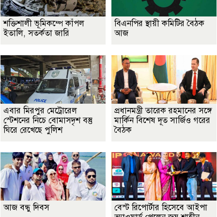
শক্তিশালী ভূমিকম্পে কাঁপল
বিএনপির স্থায়ী কমিটির বৈঠক
ইতালি, সতর্কতা জারি
আজ
এবার মিরপুর মেট্রোরেল
প্রধানমন্ত্রী তারেক রহমানের সঙ্গে
স্টেশনের নিচে বোমাসদৃশ বস্তু
মার্কিন বিশেষ দূত সার্জিও গরের
ঘিরে রেখেছে পুলিশ
বৈঠক
আজ বন্ধু দিবস
বেস্ট রিপোর্টার হিসেবে আইপা