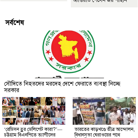
অ্যাওয়ার্ড পেলেন জয় শাহীন
সর্বশেষ
সৌদিতে নিহতদের মরদেহ দেশে ফেরাতে ব্যবস্থা নিচ্ছে
সরকার
‘রেডিসন ব্লুর ডেলিগেট কারা?’—
ভারতের ঝাড়খণ্ডে তীব্র আন্দোলন,
চট্টগ্রাম বিএনপিতে ত্যাগীদের
বিধানসভা ঘেরাওয়ের পথে