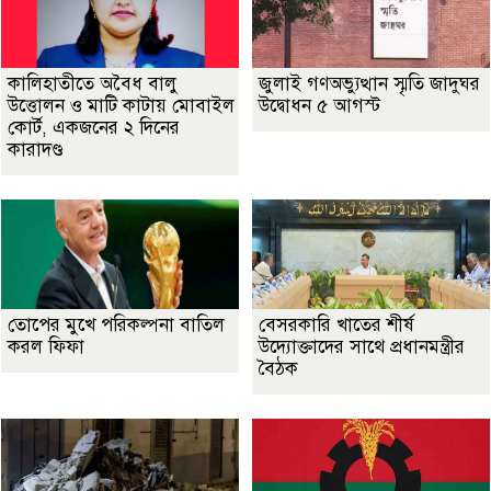
কালিহাতীতে অবৈধ বালু
জুলাই গণঅভ্যুত্থান স্মৃতি জাদুঘর
উত্তোলন ও মাটি কাটায় মোবাইল
উদ্বোধন ৫ আগস্ট
কোর্ট, একজনের ২ দিনের
কারাদণ্ড
তোপের মুখে পরিকল্পনা বাতিল
বেসরকারি খাতের শীর্ষ
করল ফিফা
উদ্যোক্তাদের সাথে প্রধানমন্ত্রীর
বৈঠক