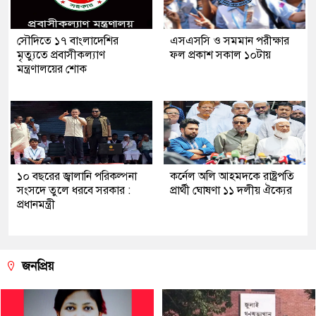
সৌ‌দিতে ১৭ বাংলাদেশির
এসএসসি ও সমমান পরীক্ষার
মৃত্যুতে প্রবাসীকল্যাণ
ফল প্রকাশ সকাল ১০টায়
মন্ত্রণালয়ের শোক
১০ বছরের জ্বালানি পরিকল্পনা
কর্নেল অলি আহমদকে রাষ্ট্রপতি
সংসদে তুলে ধরবে সরকার :
প্রার্থী ঘোষণা ১১ দলীয় ঐক্যের
প্রধানমন্ত্রী
জনপ্রিয়