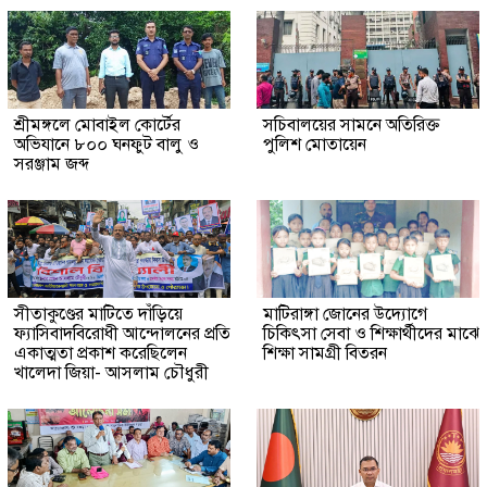
শ্রীমঙ্গলে মোবাইল কোর্টের
সচিবালয়ের সামনে অতিরিক্ত
অভিযানে ৮০০ ঘনফুট বালু ও
পুলিশ মোতায়েন
সরঞ্জাম জব্দ
সীতাকুণ্ডের মাটিতে দাঁড়িয়ে
মাটিরাঙ্গা জোনের উদ্যোগে
ফ্যাসিবাদবিরোধী আন্দোলনের প্রতি
চিকিৎসা সেবা ও শিক্ষার্থীদের মাঝে
একাত্মতা প্রকাশ করেছিলেন
শিক্ষা সামগ্রী বিতরন
খালেদা জিয়া- আসলাম চৌধুরী