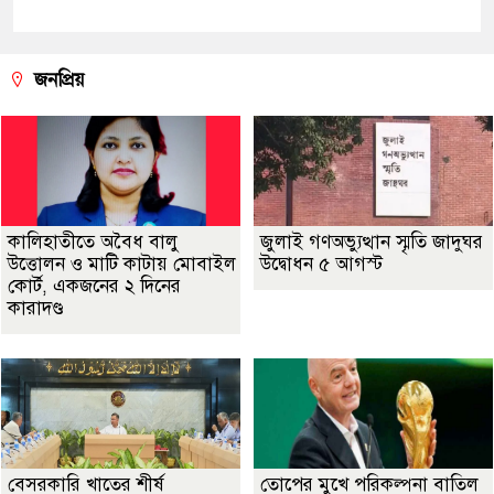
জনপ্রিয়
কালিহাতীতে অবৈধ বালু
জুলাই গণঅভ্যুত্থান স্মৃতি জাদুঘর
উত্তোলন ও মাটি কাটায় মোবাইল
উদ্বোধন ৫ আগস্ট
কোর্ট, একজনের ২ দিনের
কারাদণ্ড
বেসরকারি খাতের শীর্ষ
তোপের মুখে পরিকল্পনা বাতিল