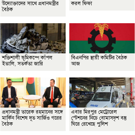
উদ্যোক্তাদের সাথে প্রধানমন্ত্রীর
করল ফিফা
বৈঠক
শক্তিশালী ভূমিকম্পে কাঁপল
বিএনপির স্থায়ী কমিটির বৈঠক
ইতালি, সতর্কতা জারি
আজ
প্রধানমন্ত্রী তারেক রহমানের সঙ্গে
এবার মিরপুর মেট্রোরেল
মার্কিন বিশেষ দূত সার্জিও গরের
স্টেশনের নিচে বোমাসদৃশ বস্তু
বৈঠক
ঘিরে রেখেছে পুলিশ