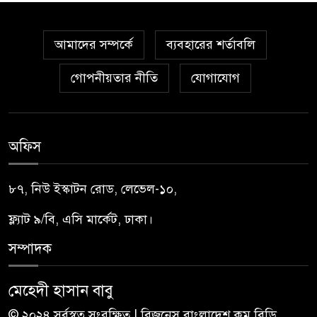
আমাদের সম্পর্কে
ব্যবহারের শর্তাবলি
গোপনীয়তার নীতি
যোগাযোগ
অফিস
৮৭, নিউ ইস্কাটন রোড, লেভেল-১০,
ফ্ল্যাট ৯/বি, এসি মার্কেট, ঢাকা।
সম্পাদক
মেহেদী হাসান বাবু
© ২০২৪ সর্বস্বত্ব সংরক্ষিত | বিজনেস বাংলাদেশ.কম.বিডি