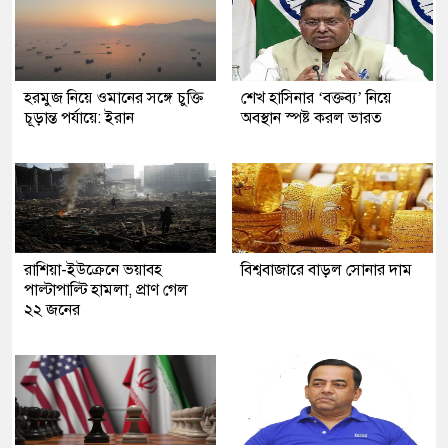
হরমুজ নিয়ে ওমানের সঙ্গে চুক্তি
শেখ হাসিনার ‘বক্তব্য’ নিয়ে
চূড়ান্ত পর্যায়ে: ইরান
অবস্থান স্পষ্ট করল ভারত
রাশিয়া-ইউক্রেনে ভয়াবহ
বিশ্ববাজারে বাড়ল সোনার দাম
পাল্টাপাল্টি হামলা, প্রাণ গেল
২২ জনের