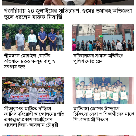
গজারিয়ায় ২৪ জুলাইয়ের স্মৃতিচারণ: গুমের ভয়াবহ অভিজ্ঞতা
তুলে ধরলেন মারুফ মিয়াজি
শ্রীমঙ্গলে মোবাইল কোর্টের
সচিবালয়ের সামনে অতিরিক্ত
অভিযানে ৮০০ ঘনফুট বালু ও
পুলিশ মোতায়েন
সরঞ্জাম জব্দ
সীতাকুণ্ডের মাটিতে দাঁড়িয়ে
মাটিরাঙ্গা জোনের উদ্যোগে
ফ্যাসিবাদবিরোধী আন্দোলনের প্রতি
চিকিৎসা সেবা ও শিক্ষার্থীদের মাঝে
একাত্মতা প্রকাশ করেছিলেন
শিক্ষা সামগ্রী বিতরন
খালেদা জিয়া- আসলাম চৌধুরী