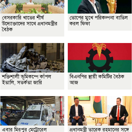
বেসরকারি খাতের শীর্ষ
তোপের মুখে পরিকল্পনা বাতিল
উদ্যোক্তাদের সাথে প্রধানমন্ত্রীর
করল ফিফা
বৈঠক
শক্তিশালী ভূমিকম্পে কাঁপল
বিএনপির স্থায়ী কমিটির বৈঠক
ইতালি, সতর্কতা জারি
আজ
এবার মিরপুর মেট্রোরেল
প্রধানমন্ত্রী তারেক রহমানের সঙ্গে