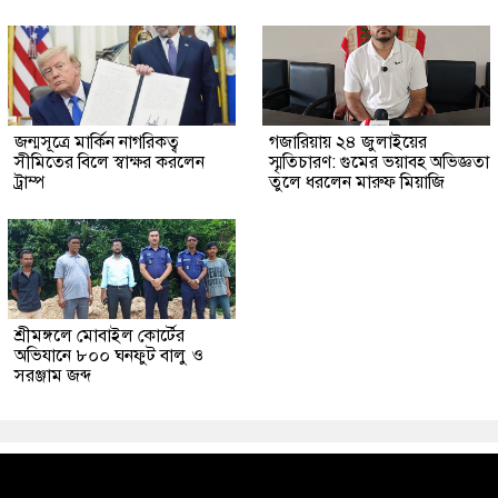
জন্মসূত্রে মার্কিন নাগরিকত্ব
গজারিয়ায় ২৪ জুলাইয়ের
সীমিতের বিলে স্বাক্ষর করলেন
স্মৃতিচারণ: গুমের ভয়াবহ অভিজ্ঞতা
ট্রাম্প
তুলে ধরলেন মারুফ মিয়াজি
শ্রীমঙ্গলে মোবাইল কোর্টের
অভিযানে ৮০০ ঘনফুট বালু ও
সরঞ্জাম জব্দ