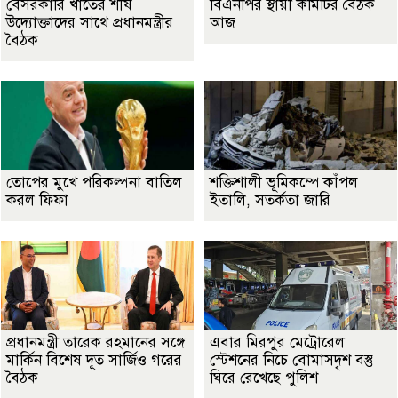
বেসরকারি খাতের শীর্ষ
বিএনপির স্থায়ী কমিটির বৈঠক
উদ্যোক্তাদের সাথে প্রধানমন্ত্রীর
আজ
বৈঠক
তোপের মুখে পরিকল্পনা বাতিল
শক্তিশালী ভূমিকম্পে কাঁপল
করল ফিফা
ইতালি, সতর্কতা জারি
প্রধানমন্ত্রী তারেক রহমানের সঙ্গে
এবার মিরপুর মেট্রোরেল
মার্কিন বিশেষ দূত সার্জিও গরের
স্টেশনের নিচে বোমাসদৃশ বস্তু
বৈঠক
ঘিরে রেখেছে পুলিশ