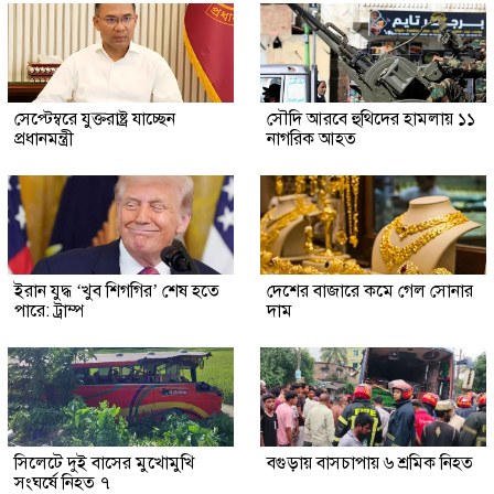
সেপ্টেম্বরে যুক্তরাষ্ট্র যাচ্ছেন
সৌদি আরবে হুথিদের হামলায় ১১
প্রধানমন্ত্রী
নাগরিক আহত
ইরান যুদ্ধ ‘খুব শিগগির’ শেষ হতে
দেশের বাজারে কমে গেল সোনার
পারে: ট্রাম্প
দাম
সিলেটে দুই বাসের মুখোমুখি
বগুড়ায় বাসচাপায় ৬ শ্রমিক নিহত
সংঘর্ষে নিহত ৭