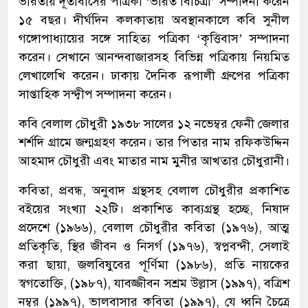
ভারতীয় দূতাবাসের পত্রিকা ‘ভারত বিচিত্রা’ সম্পাদনা করেন
১৫ বছর। দীর্ঘদিন কলকাতায় অবস্থানকালে কবি সুনীল
গঙ্গোপাধ্যায়ের সঙ্গে সাহিত্য পত্রিকা ‘কৃত্তিবাস’ সম্পাদনা
করেন। সেখানে আনন্দবাজারসহ বিভিন্ন পত্রিকায় নিয়মিত
লেখালেখি করেন। ঢাকায় দৈনিক রূপালী গ্রুপের পত্রিকা
সাপ্তাহিক সন্দ্বীপ সম্পাদনা করেন।
কবি বেলাল চৌধুরী ১৯৩৮ সালের ১২ নভেম্বর ফেনী জেলার
শর্শদি গ্রামে জন্মগ্রহণ করেন। তার পিতার নাম রফিকউদ্দিন
আহমাদ চৌধুরী এবং মাতার নাম মুনীর আখতার চৌধুরানী।
কবিতা, প্রবন্ধ, অনুবাদ গ্রন্থসহ বেলাল চৌধুরীর প্রকাশিত
বইয়ের সংখ্যা ২২টি। প্রকাশিত কাব্যগ্রন্থ হচ্ছে, নিষাদ
প্রদেশে (১৯৬৬), বেলাল চৌধুরীর কবিতা (১৯৭৬), আত্ম
প্রতিকৃতি, স্থির জীবন ও নিসর্গ (১৯৭৬), স্বপ্নবন্দী, সেলাই
করা ছায়া, জলবিষুবের পূর্ণিমা (১৯৮৬), প্রতি নায়কের
স্বগতোক্তি, (১৯৮৭), যাবজ্জীবন সশ্রম উল্লাস (১৯৯৭), বত্রিশ
নম্বর (১৯৯৭), ভালবাসার কবিতা (১৯৯৭), যে ধ্বনি চৈত্রে