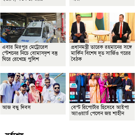
এবার মিরপুর মেট্রোরেল
প্রধানমন্ত্রী তারেক রহমানের সঙ্গে
স্টেশনের নিচে বোমাসদৃশ বস্তু
মার্কিন বিশেষ দূত সার্জিও গরের
ঘিরে রেখেছে পুলিশ
বৈঠক
আজ বন্ধু দিবস
বেস্ট রিপোর্টার হিসেবে আইপা
অ্যাওয়ার্ড পেলেন জয় শাহীন