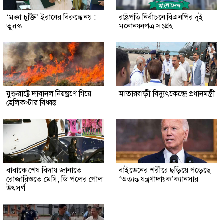
‘মক্কা চুক্তি’ ইরানের বিরুদ্ধে নয় :
রাষ্ট্রপতি নির্বাচনে বিএনপির দুই
তুরস্ক
মনোনয়নপত্র সংগ্রহ
যুক্তরাষ্ট্রে দাবানল নিয়ন্ত্রণে গিয়ে
মাতারবাড়ী বিদ্যুৎকেন্দ্রে প্রধানমন্ত্রী
হেলিকপ্টার বিধ্বস্ত
বাবাকে শেষ বিদায় জানাতে
বাইডেনের শরীরে ছড়িয়ে পড়েছে
রোজারিওতে মেসি, ডি পলের গোল
‘অত্যন্ত যন্ত্রণাদায়ক’ক্যানসার
উৎসর্গ