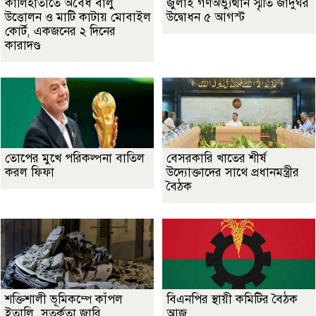
কালিহাতীতে অবৈধ বালু
জুলাই গণঅভ্যুত্থান স্মৃতি জাদুঘর
উত্তোলন ও মাটি কাটায় মোবাইল
উদ্বোধন ৫ আগস্ট
কোর্ট, একজনের ২ দিনের
কারাদণ্ড
তোপের মুখে পরিকল্পনা বাতিল
বেসরকারি খাতের শীর্ষ
করল ফিফা
উদ্যোক্তাদের সাথে প্রধানমন্ত্রীর
বৈঠক
শক্তিশালী ভূমিকম্পে কাঁপল
বিএনপির স্থায়ী কমিটির বৈঠক
ইতালি, সতর্কতা জারি
আজ