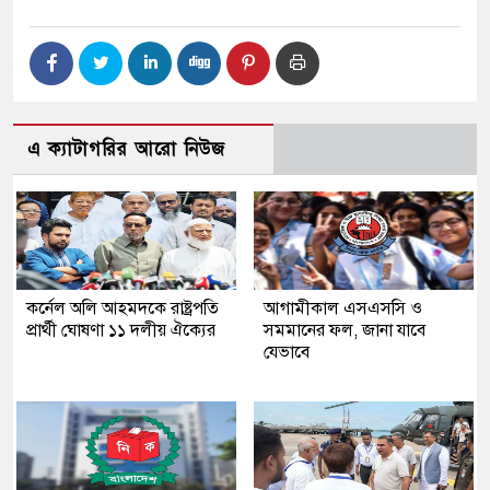
এ ক্যাটাগরির আরো নিউজ
কর্নেল অলি আহমদকে রাষ্ট্রপতি
আগামীকাল এসএসসি ও
প্রার্থী ঘোষণা ১১ দলীয় ঐক্যের
সমমানের ফল, জানা যাবে
যেভাবে