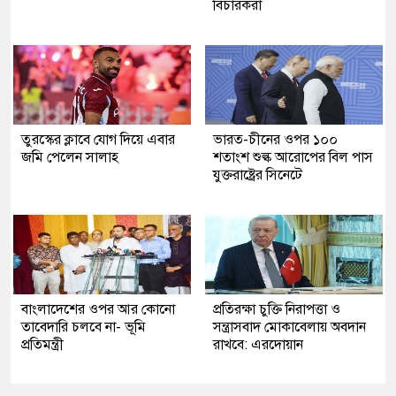
বিচারকরা
তুরস্কের ক্লাবে যোগ দিয়ে এবার
ভারত-চীনের ওপর ১০০
জমি পেলেন সালাহ
শতাংশ শুল্ক আরোপের বিল পাস
যুক্তরাষ্ট্রের সিনেটে
বাংলাদেশের ওপর আর কোনো
প্রতিরক্ষা চুক্তি নিরাপত্তা ও
তাবেদারি চলবে না- ভূমি
সন্ত্রাসবাদ মোকাবেলায় অবদান
প্রতিমন্ত্রী
রাখবে: এরদোয়ান