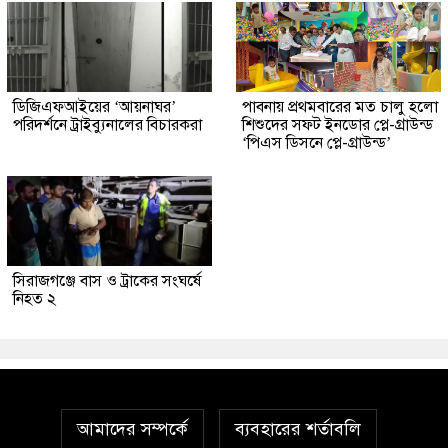
ডিজিএফআইয়ের ‘আয়নাঘর’
পাবনায় প্রথমবারের মত চালু হলো
পরিদর্শনে ট্রাইব্যুনালের বিচারকরা
শিশুদের সফট ইনডোর প্লে-গ্রাউন্ড
‘পিএস ডিসনে প্লে-গ্রাউন্ড’
সিরাজগঞ্জে বাস ও ট্রাকের সংঘর্ষে
নিহত ২
আমাদের সম্পর্কে
ব্যবহারের শর্তাবলি