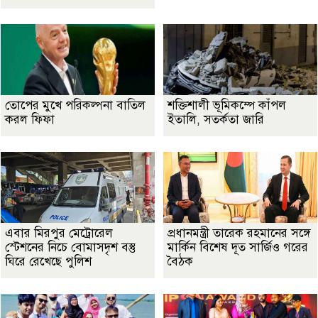
তোপের মুখে পরিকল্পনা বাতিল
শক্তিশালী ভূমিকম্পে কাঁপল
করল ফিফা
ইতালি, সতর্কতা জারি
এবার মিরপুর মেট্রোরেল
প্রধানমন্ত্রী তারেক রহমানের সঙ্গে
স্টেশনের নিচে বোমাসদৃশ বস্তু
মার্কিন বিশেষ দূত সার্জিও গরের
ঘিরে রেখেছে পুলিশ
বৈঠক