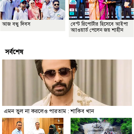
আজ বন্ধু দিবস
বেস্ট রিপোর্টার হিসেবে আইপা
অ্যাওয়ার্ড পেলেন জয় শাহীন
সর্বশেষ
এমন ভুল না করলেও পারতাম : শাকিব খান