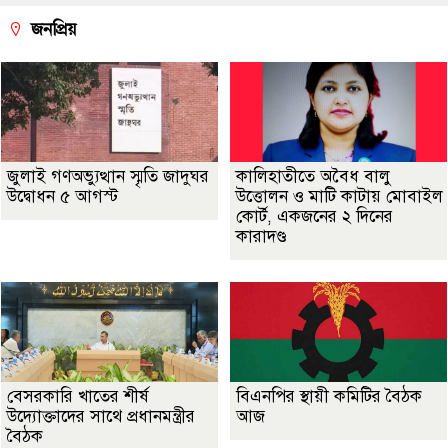
জনপ্রিয়
জুলাই গণঅভ্যুত্থান স্মৃতি জাদুঘর
কালিহাতীতে অবৈধ বালু
উদ্বোধন ৫ আগস্ট
উত্তোলন ও মাটি কাটায় মোবাইল
কোর্ট, একজনের ২ দিনের
কারাদণ্ড
বেসরকারি খাতের শীর্ষ
বিএনপির স্থায়ী কমিটির বৈঠক
উদ্যোক্তাদের সাথে প্রধানমন্ত্রীর
আজ
বৈঠক