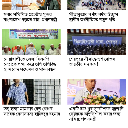
সবার সম্মিলিত প্রচেষ্টায় সুন্দর
সীতাকুণ্ডের ঝর্ণায় বর্ষার উচ্ছ্বাস,
বাংলাদেশ গড়তে চাই: প্রধানমন্ত্রী
স্থানীয় অর্থনীতিতে নতুন গতি
নোয়াখালীতে জেলা বিএনপি
শেরপুরে সীমান্তে ৬শ বোতল
নেতাকে লক্ষ্য করে গুলি গুলিবিদ্ধ
ভারতীয় মদ জব্দ!
২: সংবাদ সম্মেলন ও মানববন্ধন
তনু হত্যা মামলায় ফের গ্রেপ্তার
একটি চক্র খুব সুকৌশলে জ্বালানি
সাবেক সেনাসদস্য হাফিজুর রহমান
সেক্টরকে অস্থিতিশীল করার জন্য
সক্রিয়: প্রধানমন্ত্রী