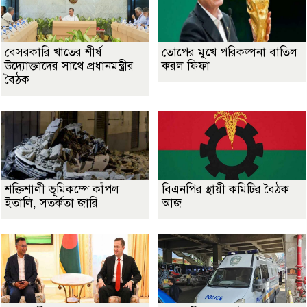
বেসরকারি খাতের শীর্ষ
তোপের মুখে পরিকল্পনা বাতিল
উদ্যোক্তাদের সাথে প্রধানমন্ত্রীর
করল ফিফা
বৈঠক
শক্তিশালী ভূমিকম্পে কাঁপল
বিএনপির স্থায়ী কমিটির বৈঠক
ইতালি, সতর্কতা জারি
আজ