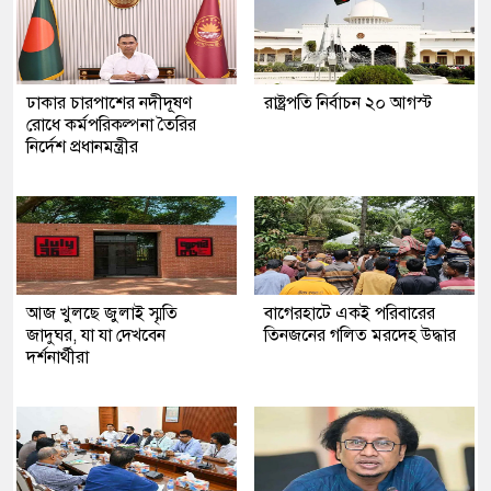
ঢাকার চারপাশের নদীদূষণ
রাষ্ট্রপতি নির্বাচন ২০ আগস্ট
রোধে কর্মপরিকল্পনা তৈরির
নির্দেশ প্রধানমন্ত্রীর
আজ খুলছে জুলাই স্মৃতি
‎বাগেরহাটে একই পরিবারের
জাদুঘর, যা যা দেখবেন
তিনজনের গলিত মরদেহ উদ্ধার
দর্শনার্থীরা