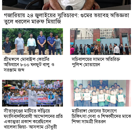
গজারিয়ায় ২৪ জুলাইয়ের স্মৃতিচারণ: গুমের ভয়াবহ অভিজ্ঞতা
তুলে ধরলেন মারুফ মিয়াজি
শ্রীমঙ্গলে মোবাইল কোর্টের
সচিবালয়ের সামনে অতিরিক্ত
অভিযানে ৮০০ ঘনফুট বালু ও
পুলিশ মোতায়েন
সরঞ্জাম জব্দ
সীতাকুণ্ডের মাটিতে দাঁড়িয়ে
মাটিরাঙ্গা জোনের উদ্যোগে
ফ্যাসিবাদবিরোধী আন্দোলনের প্রতি
চিকিৎসা সেবা ও শিক্ষার্থীদের মাঝে
একাত্মতা প্রকাশ করেছিলেন
শিক্ষা সামগ্রী বিতরন
খালেদা জিয়া- আসলাম চৌধুরী