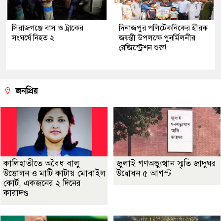
সিরাজগঞ্জে বাস ও ট্রাকের
দিনাজপুর পলিটেকনিকের হীরক
সংঘর্ষে নিহত ২
জয়ন্তী উপলক্ষে পুনর্মিলনীর
রেজিস্ট্রেশন শুরু!
জনপ্রিয়
কালিহাতীতে অবৈধ বালু
জুলাই গণঅভ্যুত্থান স্মৃতি জাদুঘর
উত্তোলন ও মাটি কাটায় মোবাইল
উদ্বোধন ৫ আগস্ট
কোর্ট, একজনের ২ দিনের
কারাদণ্ড