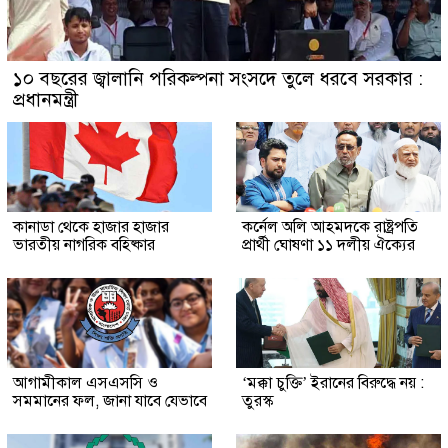
১০ বছরের জ্বালানি পরিকল্পনা সংসদে তুলে ধরবে সরকার :
প্রধানমন্ত্রী
কানাডা থেকে হাজার হাজার
কর্নেল অলি আহমদকে রাষ্ট্রপতি
ভারতীয় নাগরিক বহিষ্কার
প্রার্থী ঘোষণা ১১ দলীয় ঐক্যের
আগামীকাল এসএসসি ও
‘মক্কা চুক্তি’ ইরানের বিরুদ্ধে নয় :
সমমানের ফল, জানা যাবে যেভাবে
তুরস্ক