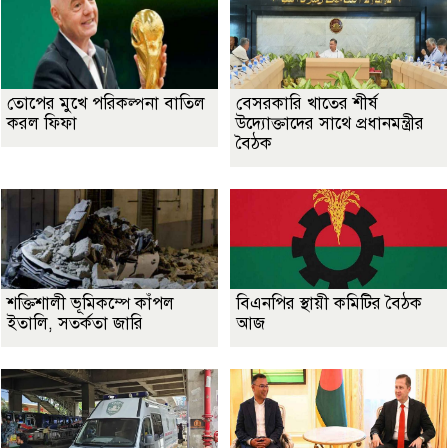
তোপের মুখে পরিকল্পনা বাতিল
বেসরকারি খাতের শীর্ষ
করল ফিফা
উদ্যোক্তাদের সাথে প্রধানমন্ত্রীর
বৈঠক
শক্তিশালী ভূমিকম্পে কাঁপল
বিএনপির স্থায়ী কমিটির বৈঠক
ইতালি, সতর্কতা জারি
আজ