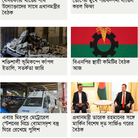
বেসরকারি খাতের শীর্ষ
তোপের মুখে পরিকল্পনা বাতিল
উদ্যোক্তাদের সাথে প্রধানমন্ত্রীর
করল ফিফা
বৈঠক
শক্তিশালী ভূমিকম্পে কাঁপল
বিএনপির স্থায়ী কমিটির বৈঠক
ইতালি, সতর্কতা জারি
আজ
এবার মিরপুর মেট্রোরেল
প্রধানমন্ত্রী তারেক রহমানের সঙ্গে
স্টেশনের নিচে বোমাসদৃশ বস্তু
মার্কিন বিশেষ দূত সার্জিও গরের
ঘিরে রেখেছে পুলিশ
বৈঠক