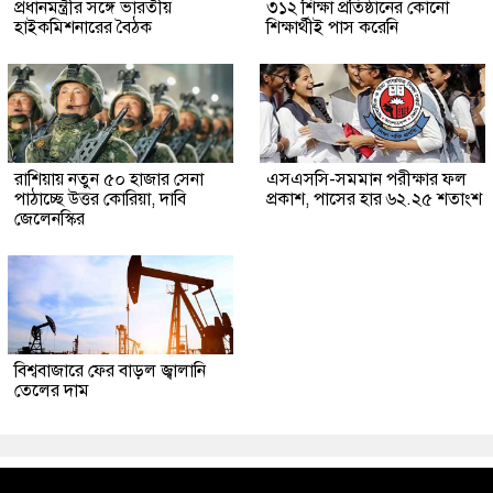
প্রধানমন্ত্রীর সঙ্গে ভারতীয়
৩১২ শিক্ষা প্রতিষ্ঠানের কোনো
হাইকমিশনারের বৈঠক
শিক্ষার্থীই পাস করেনি
রাশিয়ায় নতুন ৫০ হাজার সেনা
এসএসসি-সমমান পরীক্ষার ফল
পাঠাচ্ছে উত্তর কোরিয়া, দাবি
প্রকাশ, পাসের হার ৬২.২৫ শতাংশ
জেলেনস্কির
বিশ্ববাজারে ফের বাড়ল জ্বালানি
তেলের দাম