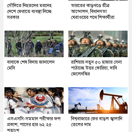
সৌদিতে নিহতদের মরদেহ
ভারতের ঝাড়খণ্ডে তীব্র
দেশে ফেরাতে ব্যবস্থা নিচ্ছে
আন্দোলন, বিধানসভা
সরকার
ঘেরাওয়ের পথে শিক্ষার্থীরা
বাবাকে শেষ বিদায় জানালেন
রাশিয়ায় নতুন ৫০ হাজার সেনা
মেসি
পাঠাচ্ছে উত্তর কোরিয়া, দাবি
জেলেনস্কির
এসএসসি-সমমান পরীক্ষার ফল
বিশ্ববাজারে ফের বাড়ল জ্বালানি
প্রকাশ, পাসের হার ৬২.২৫
তেলের দাম
শতাংশ