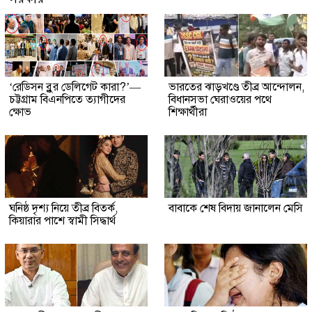
‘রেডিসন ব্লুর ডেলিগেট কারা?’—
ভারতের ঝাড়খণ্ডে তীব্র আন্দোলন,
চট্টগ্রাম বিএনপিতে ত্যাগীদের
বিধানসভা ঘেরাওয়ের পথে
ক্ষোভ
শিক্ষার্থীরা
ঘনিষ্ঠ দৃশ্য নিয়ে তীব্র বিতর্ক,
বাবাকে শেষ বিদায় জানালেন মেসি
কিয়ারার পাশে স্বামী সিদ্ধার্থ