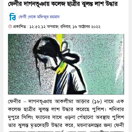
ফেনীর দাগনভূঞায় কলেজ ছাত্রীর ঝুলন্ত লাশ উদ্ধার
ফেনী থেকে মফিজূর রহমান
প্রকাশিত : ১২:৫২:১২ অপরাহ্ন, রবিবার, ১৬ অক্টোবর ২০২২
ফেনীর – দাগনভূঞায় আকলীমা আক্তার (১৮) নামে এক
কলেজ ছাত্রীর ঝুলন্ত লাশ উদ্ধার করেছে পুলিশ। শনিবার
দুপুরে সিলিং ফ্যানের সাথে ওড়না পেঁছানো অবস্থায় পুলিশ
তার ঝুলন্ত মৃতদেহটি উদ্ধার করে, ময়নাতদন্তের জন্য ফেনী