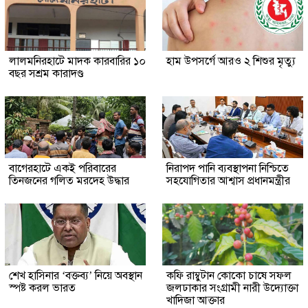
লালমনিরহাটে মাদক কারবারির ১০
হাম উপসর্গে আরও ২ শিশুর মৃত্যু
বছর সশ্রম কারাদণ্ড
‎বাগেরহাটে একই পরিবারের
নিরাপদ পানি ব্যবস্থাপনা নিশ্চিতে
তিনজনের গলিত মরদেহ উদ্ধার
সহযোগিতার আশ্বাস প্রধানমন্ত্রীর
শেখ হাসিনার ‘বক্তব্য’ নিয়ে অবস্থান
কফি রাম্বুটান কোকো চাষে সফল
স্পষ্ট করল ভারত
জলঢাকার সংগ্রামী নারী উদ্যোক্তা
খাদিজা আক্তার