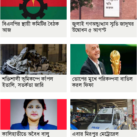
বিএনপির স্থায়ী কমিটির বৈঠক
জুলাই গণঅভ্যুত্থান স্মৃতি জাদুঘর
আজ
উদ্বোধন ৫ আগস্ট
শক্তিশালী ভূমিকম্পে কাঁপল
তোপের মুখে পরিকল্পনা বাতিল
ইতালি, সতর্কতা জারি
করল ফিফা
কালিহাতীতে অবৈধ বালু
এবার মিরপুর মেট্রোরেল