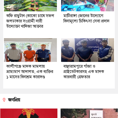
কফি রাম্বুটান কোকো চাষে সফল
মাটিরাঙ্গা জোনের উদ্যোগে
জলঢাকার সংগ্রামী নারী
বিনামূল্যে চিকিৎসা সেবা প্রদান
উদ্যোক্তা খাদিজা আক্তার
কালীগঞ্জে মাদক মামলায়
বাঞ্ছারামপুরে গাঁজা ও
ভ্রাম্যমাণ আদালত, এক ব্যক্তির
প্রাইভেটকারসহ এক মাদক
১ মাসের বিনাশ্রম কারাদণ্ড
কারবারী গ্রেফতার
জনপ্রিয়