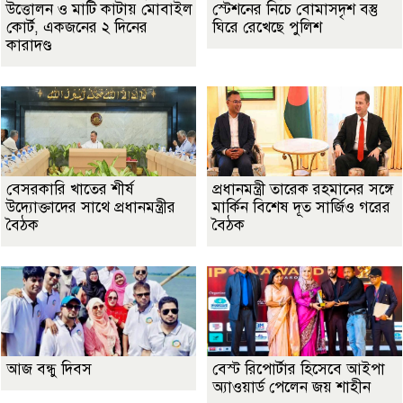
উত্তোলন ও মাটি কাটায় মোবাইল
স্টেশনের নিচে বোমাসদৃশ বস্তু
কোর্ট, একজনের ২ দিনের
ঘিরে রেখেছে পুলিশ
কারাদণ্ড
বেসরকারি খাতের শীর্ষ
প্রধানমন্ত্রী তারেক রহমানের সঙ্গে
উদ্যোক্তাদের সাথে প্রধানমন্ত্রীর
মার্কিন বিশেষ দূত সার্জিও গরের
বৈঠক
বৈঠক
আজ বন্ধু দিবস
বেস্ট রিপোর্টার হিসেবে আইপা
অ্যাওয়ার্ড পেলেন জয় শাহীন