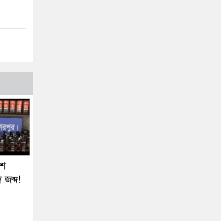
৬শ
জব্দ!