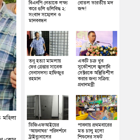
বিএনপি নেতাকে লক্ষ্য
বোতল ভারতীয় মদ
করে গুলি গুলিবিদ্ধ ২:
জব্দ!
সংবাদ সম্মেলন ও
মানববন্ধন
তনু হত্যা মামলায়
একটি চক্র খুব
ফের গ্রেপ্তার সাবেক
সুকৌশলে জ্বালানি
সেনাসদস্য হাফিজুর
সেক্টরকে অস্থিতিশীল
রহমান
করার জন্য সক্রিয়:
প্রধানমন্ত্রী
ত মহিলা
ডিজিএফআইয়ের
পাবনায় প্রথমবারের
‘আয়নাঘর’ পরিদর্শনে
মত চালু হলো
ট্রাইব্যুনালের
শিশুদের সফট
রহণ।কোন