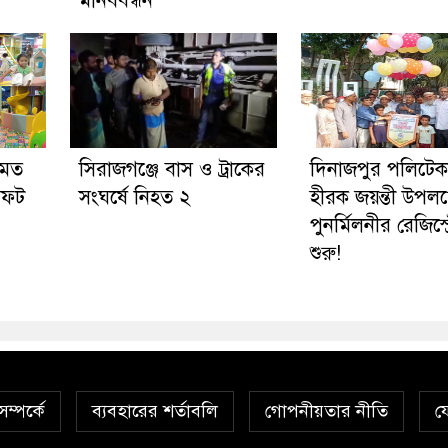
মানববন্ধন
 মত
সিরাজগঞ্জে বাস ও ট্রাকের
দিনাজপুর পলিটে
সফট
সংঘর্ষে নিহত ২
হীরক জয়ন্তী উপলক্
পুনর্মিলনীর রেজিস্ট
শুরু!
ম্পর্কে
ব্যবহারের শর্তাবলি
গোপনীয়তার নীতি
য