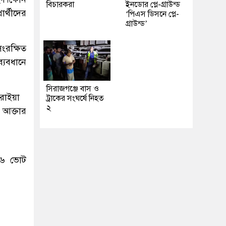
বিচারকরা
ইনডোর প্লে-গ্রাউন্ড
ার্থীদের
‘পিএস ডিসনে প্লে-
গ্রাউন্ড’
ংরক্ষিত
্যবধানে
সিরাজগঞ্জে বাস ও
ুরাইয়া
ট্রাকের সংঘর্ষে নিহত
২
আক্তার
 ৩৬ ভোট