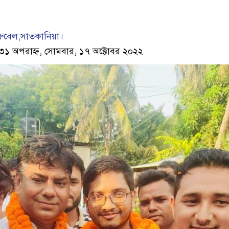
রুবেল,সাতকানিয়া।
:৩১ অপরাহ্ন, সোমবার, ১৭ অক্টোবর ২০২২