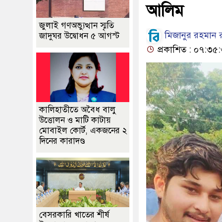
আলিম
জুলাই গণঅভ্যুত্থান স্মৃতি
মিজানুর রহমান 
জাদুঘর উদ্বোধন ৫ আগস্ট
প্রকাশিত : ০৭:৩৫
কালিহাতীতে অবৈধ বালু
উত্তোলন ও মাটি কাটায়
মোবাইল কোর্ট, একজনের ২
দিনের কারাদণ্ড
বেসরকারি খাতের শীর্ষ