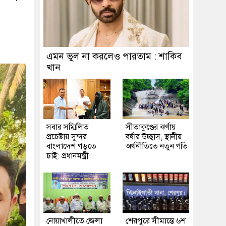
এমন ভুল না করলেও পারতাম : শাকিব
খান
সবার সম্মিলিত
সীতাকুণ্ডের ঝর্ণায়
প্রচেষ্টায় সুন্দর
বর্ষার উচ্ছ্বাস, স্থানীয়
বাংলাদেশ গড়তে
অর্থনীতিতে নতুন গতি
চাই: প্রধানমন্ত্রী
নোয়াখালীতে জেলা
শেরপুরে সীমান্তে ৬শ