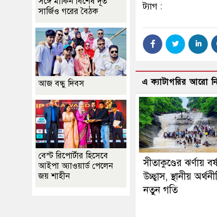
সঙ্গে মার্কিন বিশেষ দূত
ট্যাগ :
সার্জিও গরের বৈঠক
এ ক্যাটাগরির আরো 
আজ বন্ধু দিবস
বেস্ট রিপোর্টার হিসেবে
সীতাকুণ্ডের ঝর্ণায় বর্
আইপা অ্যাওয়ার্ড পেলেন
উচ্ছ্বাস, স্থানীয় অর্থ
জয় শাহীন
নতুন গতি