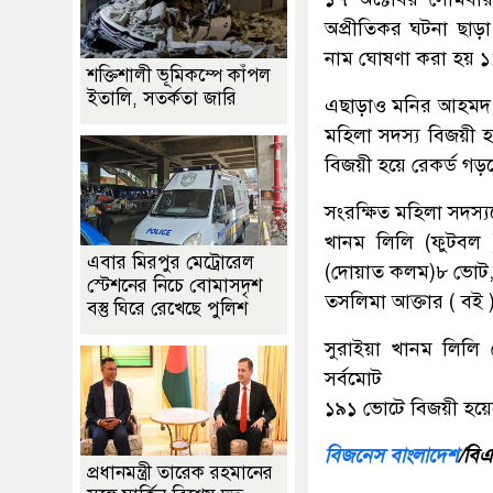
অপ্রীতিকর ঘটনা ছাড়া স
নাম ঘোষণা করা হয় ১
শক্তিশালী ভূমিকম্পে কাঁপল
ইতালি, সতর্কতা জারি
এছাড়াও মনির আহমদ 
মহিলা সদস্য বিজয়ী হ
বিজয়ী হয়ে রেকর্ড গড
সংরক্ষিত মহিলা সদস্য
খানম লিলি (ফুটবল 
এবার মিরপুর মেট্রোরেল
(দোয়াত কলম)৮ ভোট
স্টেশনের নিচে বোমাসদৃশ
তসলিমা আক্তার ( বই
বস্তু ঘিরে রেখেছে পুলিশ
সুরাইয়া খানম লিল
সর্বমোট
১৯১ ভোটে বিজয়ী হয়ে
বিজনেস বাংলাদেশ
/বি
প্রধানমন্ত্রী তারেক রহমানের