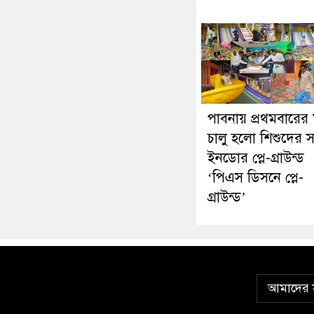
পাবনায় প্রথমবারের
চালু হলো শিশুদের 
ইনডোর প্লে-গ্রাউন্ড
‘পিএস ডিসনে প্লে-
গ্রাউন্ড’
আমাদের স