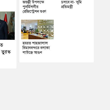
জয়ন্তী উপলক্ষে
চলবে না- ভূমি
পুনর্মিলনীর
প্রতিমন্ত্রী
রেজিস্ট্রেশন শুরু!
হযরত শাহজালাল
তে
বিমানবন্দরে বলাকা
তুরস্ক
লাউঞ্জে আগুন