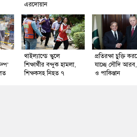
এরদোয়ান
থাইল্যান্ডে স্কুলে
প্রতিরক্ষা চুক্তি কর
ল্প’
শিক্ষার্থীর বন্দুক হামলা,
যাচ্ছে সৌদি আরব, 
লত
শিক্ষকসহ নিহত ৭
ও পাকিস্তান