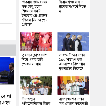
পাবনায় প্রথমবারের
সিরাজগঞ্জে বাস ও
মত চালু হলো
ট্রাকের সংঘর্ষে নিহত
শিশুদের সফট
২
ইনডোর প্লে-গ্রাউন্ড
‘পিএস ডিসনে প্লে-
গ্রাউন্ড’
তুরস্কের ক্লাবে যোগ
ভারত-চীনের ওপর
দিয়ে এবার জমি
১০০ শতাংশ শুল্ক
পেলেন সালাহ
আরোপের বিল পাস
যুক্তরাষ্ট্রের সিনেটে
 দে লা
দিনাজপুর
বাংলাদেশের ওপর
 গ্রহণ
পলিটেকনিকের হীরক
আর কোনো তাবেদারি