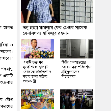
 স্বাগত
তনু হত্যা মামলায় ফের গ্রেপ্তার সাবেক
সেনাসদস্য হাফিজুর রহমান
কোরিয়া ও
পদক্ষেপ।
 রাখবে।’
একটি চক্র খুব
ডিজিএফআইয়ের
সুকৌশলে জ্বালানি
‘আয়নাঘর’ পরিদর্শনে
 পরমাণু
সেক্টরকে অস্থিতিশীল
ট্রাইব্যুনালের
্তি একটি
করার জন্য সক্রিয়:
বিচারকরা
প্রধানমন্ত্রী
ুক্রবার
দের যৌথ
রীকরণের