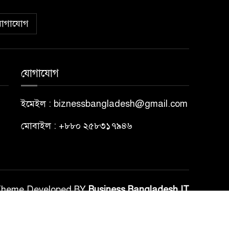
োগাযোগ
যোগাযোগ
ইমেইল : biznessbangladesh@gmail.com
মোবাইল : +৮৮০ ২৫৮৩১৭৯৪৬
Theme Developed BY
Business Bangladesh IT