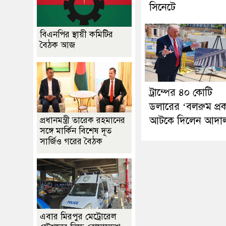
সিনেটে
বিএনপির স্থায়ী কমিটির
বৈঠক আজ
ট্রাম্পের ৪০ কোটি
ডলারের ‘বলরুম প্রক
আটকে দিলেন আদা
প্রধানমন্ত্রী তারেক রহমানের
সঙ্গে মার্কিন বিশেষ দূত
সার্জিও গরের বৈঠক
এবার মিরপুর মেট্রোরেল