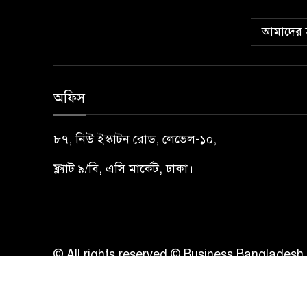
আমাদের স
অফিস
৮৭, নিউ ইস্কাটন রোড, লেভেল-১০,
ফ্ল্যাট ৯/বি, এসি মার্কেট, ঢাকা।
© All rights reserved © Business Bangladesh