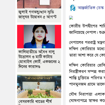
আন্তর্জাতিক ডেস্ক
জুলাই গণঅভ্যুত্থান স্মৃতি
জাদুঘর উদ্বোধন ৫ আগস্ট
কোরীয় উপদ্বীপের শান্
জানিয়েছে নেপাল। শুক্র
নেপালের পররাষ্ট্র মন্
দক্ষিণ কোরিয়ার মধ্যে দ
কালিহাতীতে অবৈধ বালু
তারা আশা করে যে কোরীয়
উত্তোলন ও মাটি কাটায়
মোবাইল কোর্ট, একজনের ২
দক্ষিণ কোরিয়ার প্রে
দিনের কারাদণ্ড
নিরস্ত্রীকরণ সম্পন্ন ক
শান্তি চুক্তিতে পরিণ
পানমুনজম গ্রামে তাদের
যৌথ নিরাপত্তা এলাক
ঘোষণাপত্রে স্বাক্ষর 
বেসরকারি খাতের শীর্ষ