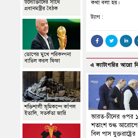
উদ্যোক্তাদের সাথে
কথা বলা হয়।
প্রধানমন্ত্রীর বৈঠক
ট্যাগ :
তোপের মুখে পরিকল্পনা
বাতিল করল ফিফা
এ ক্যাটাগরির আরো 
শক্তিশালী ভূমিকম্পে কাঁপল
ইতালি, সতর্কতা জারি
ভারত-চীনের ওপর 
শতাংশ শুল্ক আরোপ
বিল পাস যুক্তরাষ্ট্রের