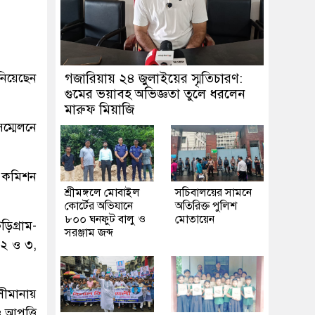
নিয়েছেন
গজারিয়ায় ২৪ জুলাইয়ের স্মৃতিচারণ:
গুমের ভয়াবহ অভিজ্ঞতা তুলে ধরলেন
মারুফ মিয়াজি
ম্মেলনে
ন কমিশন
শ্রীমঙ্গলে মোবাইল
সচিবালয়ের সামনে
কোর্টের অভিযানে
অতিরিক্ত পুলিশ
৮০০ ঘনফুট বালু ও
মোতায়েন
িগ্রাম-
সরঞ্জাম জব্দ
 ২ ও ৩,
সীমানায়
 আপত্তি