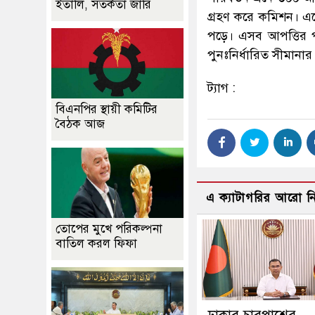
ইতালি, সতর্কতা জারি
গ্রহণ করে কমিশন। এ
পড়ে। এসব আপত্তির 
পুনঃনির্ধারিত সীমানার
ট্যাগ :
বিএনপির স্থায়ী কমিটির
বৈঠক আজ
এ ক্যাটাগরির আরো 
তোপের মুখে পরিকল্পনা
বাতিল করল ফিফা