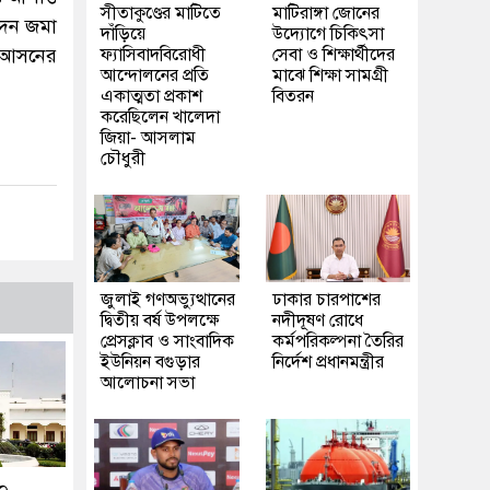
সীতাকুণ্ডের মাটিতে
মাটিরাঙ্গা জোনের
েদন জমা
দাঁড়িয়ে
উদ্যোগে চিকিৎসা
০ আসনের
ফ্যাসিবাদবিরোধী
সেবা ও শিক্ষার্থীদের
আন্দোলনের প্রতি
মাঝে শিক্ষা সামগ্রী
একাত্মতা প্রকাশ
বিতরন
করেছিলেন খালেদা
জিয়া- আসলাম
চৌধুরী
জুলাই গণঅভ্যুত্থানের
ঢাকার চারপাশের
দ্বিতীয় বর্ষ উপলক্ষে
নদীদূষণ রোধে
প্রেসক্লাব ও সাংবাদিক
কর্মপরিকল্পনা তৈরির
ইউনিয়ন বগুড়ার
নির্দেশ প্রধানমন্ত্রীর
আলোচনা সভা