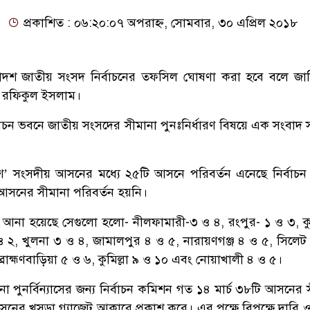
প্রকাশিত : ০৬:২০:০৭ অপরাহ্ন, সোমবার, ৩০ এপ্রিল ২০১৮
াদশ জাতীয় সংসদ নির্বাচনের তফসিল ঘোষণা করা হবে বলে জা
. রফিকুল ইসলাম।
াচন ভবনে জাতীয় সংসদের সীমানা পুনঃনির্ধারণ বিষয়ে এক সংবাদ স
’ সংসদীয় আসনের মধ্যে ২৫টি আসনে পরিবর্তন এনেছে নির্বাচ
আসনের সীমানা পরিবর্তন হয়নি।
আনা হয়েছে সেগুলো হলো- নীলফামারী-৩ ও ৪, রংপুর- ১ ও ৩, কুড়
ও ২, খুলনা ৩ ও ৪, জামালপুর ৪ ও ৫, নারায়ণগঞ্জ ৪ ও ৫, সিলেট
রাহ্মণবাড়িয়া ৫ ও ৬, কুমিল্লা ৯ ও ১০ এবং নোয়াখালী ৪ ও ৫।
 পুনর্বিন্যাসের জন্য নির্বাচন কমিশন গত ১৪ মার্চ ৩৮টি আসনের 
নের খসড়া গ্যাজেট আকারে প্রকাশ করে। এর পক্ষে বিপক্ষে দাবি ও