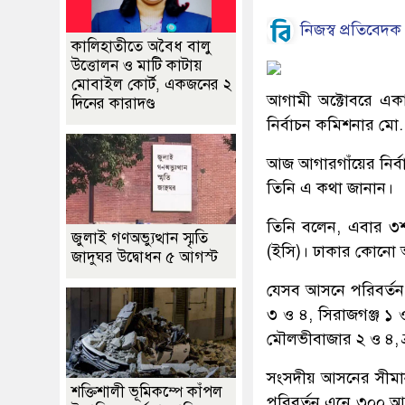
নিজস্ব প্রতিবেদক
কালিহাতীতে অবৈধ বালু
উত্তোলন ও মাটি কাটায়
মোবাইল কোর্ট, একজনের ২
আগামী অক্টোবরে এক
দিনের কারাদণ্ড
নির্বাচন কমিশনার মো
আজ আগারগাঁয়ের নির্ব
তিনি এ কথা জানান।
তিনি বলেন, এবার ৩শ
জুলাই গণঅভ্যুত্থান স্মৃতি
(ইসি)। ঢাকার কোনো 
জাদুঘর উদ্বোধন ৫ আগস্ট
যেসব আসনে পরিবর্তন 
৩ ও ৪, সিরাজগঞ্জ ১ 
মৌলভীবাজার ২ ও ৪, ব্
সংসদীয় আসনের সীমানা
শক্তিশালী ভূমিকম্পে কাঁপল
পরিবর্তন এনে ৩০০ আস