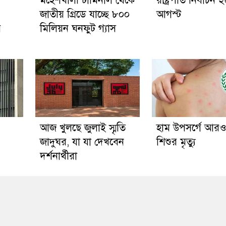
মহেশখালী টার্মিনাল থেকে
রাষ্ট্রপতি নির্বাচন 
জাতীয় গ্রিডে যাচ্ছে ৮০০
আগস্ট
র
মিলিয়ন ঘনফুট গ্যাস
আজ খুলছে জুলাই স্মৃতি
হাম উপসর্গে আর
জাদুঘর, যা যা দেখবেন
শিশুর মৃত্যু
দর্শনার্থীরা