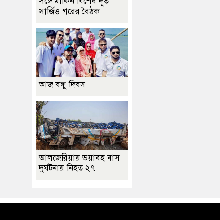
সঙ্গে মার্কিন বিশেষ দূত
সার্জিও গরের বৈঠক
আজ বন্ধু দিবস
আলজেরিয়ায় ভয়াবহ বাস
দুর্ঘটনায় নিহত ২৭