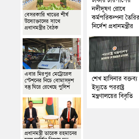
ঢাকার চারপাশের
নদীদূষণ রোধে
বেসরকারি খাতের শীর্ষ
কর্মপরিকল্পনা তৈরি
উদ্যোক্তাদের সাথে
নির্দেশ প্রধানমন্ত্রীর
প্রধানমন্ত্রীর বৈঠক
এবার মিরপুর মেট্রোরেল
শেখ হাসিনার বক্তব্য
স্টেশনের নিচে বোমাসদৃশ
ইস্যুতে পররাষ্ট্র
বস্তু ঘিরে রেখেছে পুলিশ
মন্ত্রণালয়ের বিবৃতি
প্রধানমন্ত্রী তারেক রহমানের