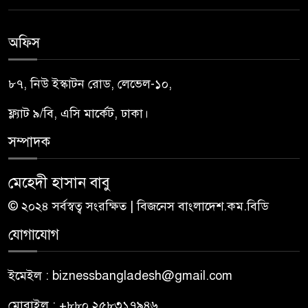
অফিস
৮৭, নিউ ইস্কাটন রোড, লেভেল-১০,
ফ্ল্যাট ৯/বি, এসি মার্কেট, ঢাকা।
সম্পাদক
মেহেদী হাসান বাবু
© ২০২৪ সর্বস্বত্ব সংরক্ষিত | বিজনেস বাংলাদেশ.কম.বিডি
যোগাযোগ
ইমেইল : biznessbangladesh@gmail.com
মোবাইল : +৮৮০ ২৫৮৩১৭৯৪৬