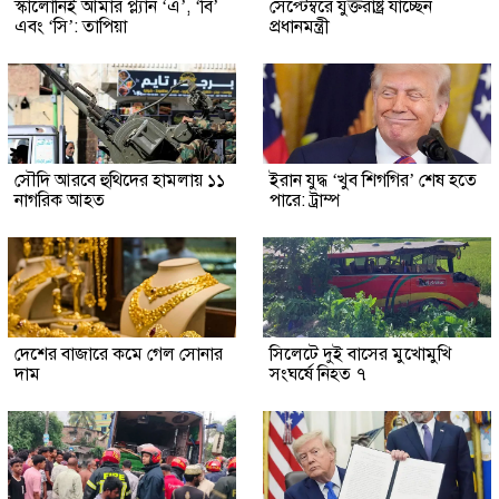
স্কালোনিই আমার প্ল্যান ‘এ’, ‘বি’
সেপ্টেম্বরে যুক্তরাষ্ট্র যাচ্ছেন
এবং ‘সি’: তাপিয়া
প্রধানমন্ত্রী
সৌদি আরবে হুথিদের হামলায় ১১
ইরান যুদ্ধ ‘খুব শিগগির’ শেষ হতে
নাগরিক আহত
পারে: ট্রাম্প
দেশের বাজারে কমে গেল সোনার
সিলেটে দুই বাসের মুখোমুখি
দাম
সংঘর্ষে নিহত ৭