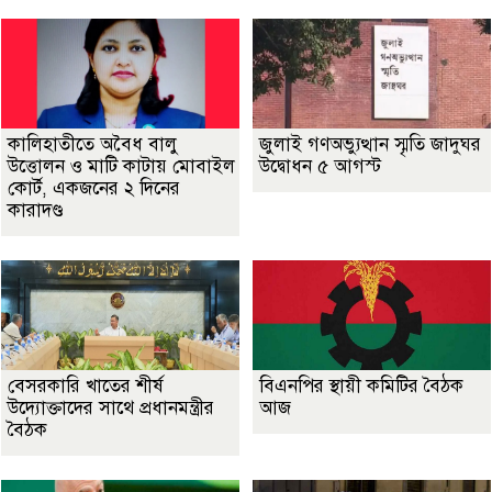
কালিহাতীতে অবৈধ বালু
জুলাই গণঅভ্যুত্থান স্মৃতি জাদুঘর
উত্তোলন ও মাটি কাটায় মোবাইল
উদ্বোধন ৫ আগস্ট
কোর্ট, একজনের ২ দিনের
কারাদণ্ড
বেসরকারি খাতের শীর্ষ
বিএনপির স্থায়ী কমিটির বৈঠক
উদ্যোক্তাদের সাথে প্রধানমন্ত্রীর
আজ
বৈঠক