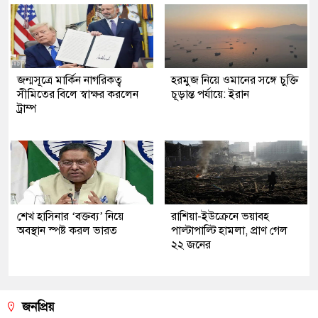
জন্মসূত্রে মার্কিন নাগরিকত্ব
হরমুজ নিয়ে ওমানের সঙ্গে চুক্তি
সীমিতের বিলে স্বাক্ষর করলেন
চূড়ান্ত পর্যায়ে: ইরান
ট্রাম্প
শেখ হাসিনার ‘বক্তব্য’ নিয়ে
রাশিয়া-ইউক্রেনে ভয়াবহ
অবস্থান স্পষ্ট করল ভারত
পাল্টাপাল্টি হামলা, প্রাণ গেল
২২ জনের
জনপ্রিয়