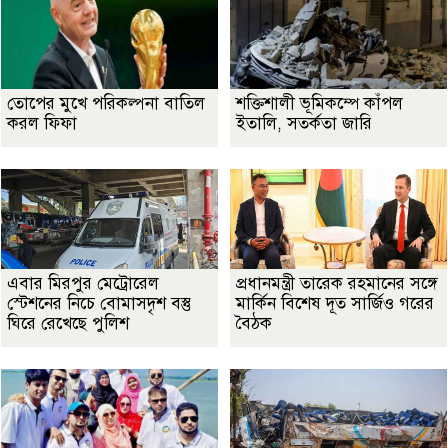
তোপের মুখে পরিকল্পনা বাতিল
শক্তিশালী ভূমিকম্পে কাঁপল
করল ফিফা
ইতালি, সতর্কতা জারি
এবার মিরপুর মেট্রোরেল
প্রধানমন্ত্রী তারেক রহমানের সঙ্গে
স্টেশনের নিচে বোমাসদৃশ বস্তু
মার্কিন বিশেষ দূত সার্জিও গরের
ঘিরে রেখেছে পুলিশ
বৈঠক