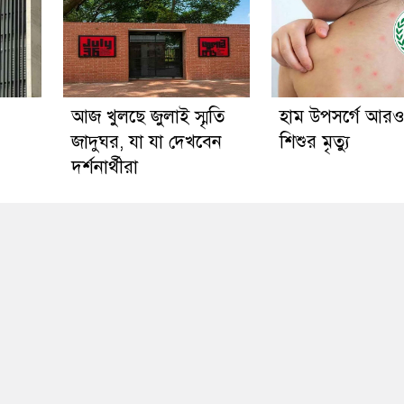
আজ খুলছে জুলাই স্মৃতি
হাম উপসর্গে আর
জাদুঘর, যা যা দেখবেন
শিশুর মৃত্যু
দর্শনার্থীরা