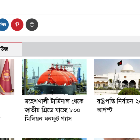
নিউজ
মহেশখালী টার্মিনাল থেকে
রাষ্ট্রপতি নির্বাচন 
জাতীয় গ্রিডে যাচ্ছে ৮০০
আগস্ট
র
মিলিয়ন ঘনফুট গ্যাস