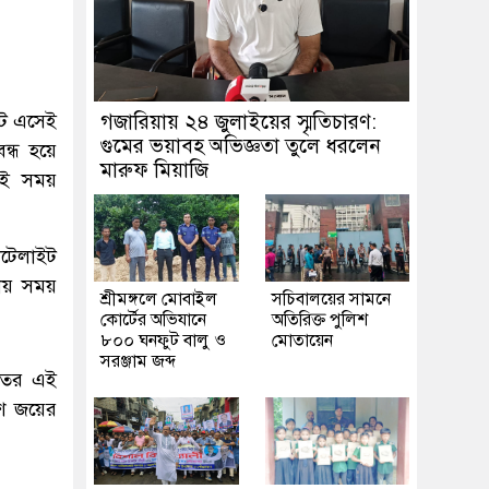
িটে এসেই
গজারিয়ায় ২৪ জুলাইয়ের স্মৃতিচারণ:
গুমের ভয়াবহ অভিজ্ঞতা তুলে ধরলেন
ন্ধ হয়ে
মারুফ মিয়াজি
কই সময়
াটেলাইট
যায় সময়
শ্রীমঙ্গলে মোবাইল
সচিবালয়ের সামনে
কোর্টের অভিযানে
অতিরিক্ত পুলিশ
৮০০ ঘনফুট বালু ও
মোতায়েন
সরঞ্জাম জব্দ
িতের এই
াশ জয়ের