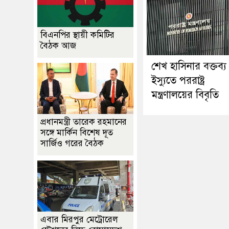
বিএনপির স্থায়ী কমিটির
বৈঠক আজ
শেখ হাসিনার বক্তব্য
ইস্যুতে পররাষ্ট্র
মন্ত্রণালয়ের বিবৃতি
প্রধানমন্ত্রী তারেক রহমানের
সঙ্গে মার্কিন বিশেষ দূত
সার্জিও গরের বৈঠক
এবার মিরপুর মেট্রোরেল