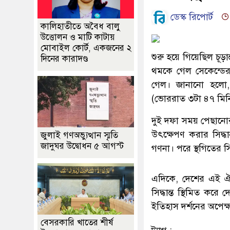
ডেস্ক রিপোর্ট
কালিহাতীতে অবৈধ বালু
উত্তোলন ও মাটি কাটায়
মোবাইল কোর্ট, একজনের ২
শুরু হয়ে গিয়েছিল চূড়া
দিনের কারাদণ্ড
থমকে গেল সেকেন্ডের 
গেল। জানানো হলো, 
(ভোররাত ৩টা ৪৭ মিনিট
দুই দফা সময় পেছানোর
উৎক্ষেপণ করার সিদ্ধ
জুলাই গণঅভ্যুত্থান স্মৃতি
জাদুঘর উদ্বোধন ৫ আগস্ট
গণনা। পরে স্থগিতের সি
এদিকে, দেশের এই ঐতি
সিদ্ধান্ত স্থিমিত 
ইতিহাস দর্শনের অপেক্
বেসরকারি খাতের শীর্ষ