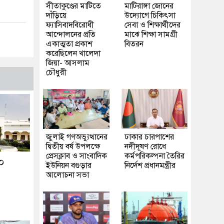
সীতাকুণ্ডের মাটিতে
মাটিরাঙ্গা জোনের
দাঁড়িয়ে
উদ্যোগে চিকিৎসা
ফ্যাসিবাদবিরোধী
সেবা ও শিক্ষার্থীদের
আন্দোলনের প্রতি
মাঝে শিক্ষা সামগ্রী
একাত্মতা প্রকাশ
বিতরন
করেছিলেন খালেদা
জিয়া- আসলাম
চৌধুরী
জুলাই গণঅভ্যুত্থানের
ঢাকার চারপাশের
দ্বিতীয় বর্ষ উপলক্ষে
নদীদূষণ রোধে
প্রেসক্লাব ও সাংবাদিক
কর্মপরিকল্পনা তৈরির
২০
ইউনিয়ন বগুড়ার
নির্দেশ প্রধানমন্ত্রীর
আলোচনা সভা