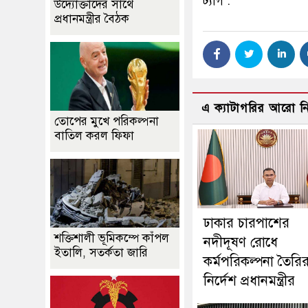
ট্যাগ :
উদ্যোক্তাদের সাথে
প্রধানমন্ত্রীর বৈঠক
এ ক্যাটাগরির আরো 
তোপের মুখে পরিকল্পনা
বাতিল করল ফিফা
ঢাকার চারপাশের
শক্তিশালী ভূমিকম্পে কাঁপল
নদীদূষণ রোধে
ইতালি, সতর্কতা জারি
কর্মপরিকল্পনা তৈরি
নির্দেশ প্রধানমন্ত্রীর