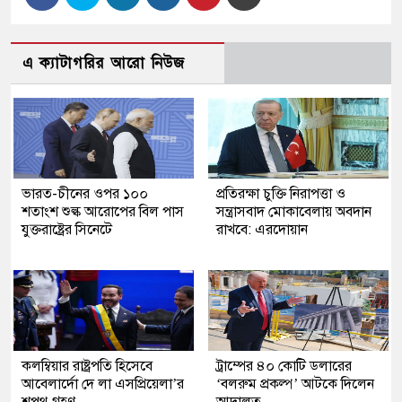
এ ক্যাটাগরির আরো নিউজ
ভারত-চীনের ওপর ১০০
প্রতিরক্ষা চুক্তি নিরাপত্তা ও
শতাংশ শুল্ক আরোপের বিল পাস
সন্ত্রাসবাদ মোকাবেলায় অবদান
যুক্তরাষ্ট্রের সিনেটে
রাখবে: এরদোয়ান
কলম্বিয়ার রাষ্ট্রপতি হিসেবে
ট্রাম্পের ৪০ কোটি ডলারের
আবেলার্দো দে লা এসপ্রিয়েলা’র
‘বলরুম প্রকল্প’ আটকে দিলেন
শপথ গ্রহণ
আদালত