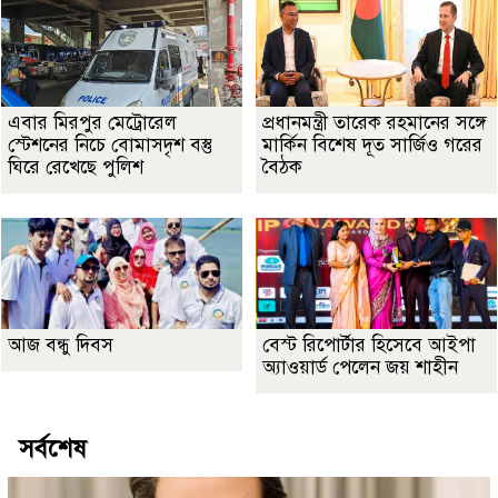
এবার মিরপুর মেট্রোরেল
প্রধানমন্ত্রী তারেক রহমানের সঙ্গে
স্টেশনের নিচে বোমাসদৃশ বস্তু
মার্কিন বিশেষ দূত সার্জিও গরের
ঘিরে রেখেছে পুলিশ
বৈঠক
আজ বন্ধু দিবস
বেস্ট রিপোর্টার হিসেবে আইপা
অ্যাওয়ার্ড পেলেন জয় শাহীন
সর্বশেষ