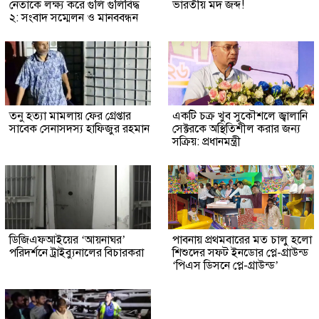
নেতাকে লক্ষ্য করে গুলি গুলিবিদ্ধ
ভারতীয় মদ জব্দ!
২: সংবাদ সম্মেলন ও মানববন্ধন
তনু হত্যা মামলায় ফের গ্রেপ্তার
একটি চক্র খুব সুকৌশলে জ্বালানি
সাবেক সেনাসদস্য হাফিজুর রহমান
সেক্টরকে অস্থিতিশীল করার জন্য
সক্রিয়: প্রধানমন্ত্রী
ডিজিএফআইয়ের ‘আয়নাঘর’
পাবনায় প্রথমবারের মত চালু হলো
পরিদর্শনে ট্রাইব্যুনালের বিচারকরা
শিশুদের সফট ইনডোর প্লে-গ্রাউন্ড
‘পিএস ডিসনে প্লে-গ্রাউন্ড’