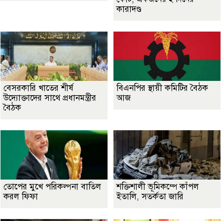
কারাদণ্ড
বেসরকারি খাতের শীর্ষ
বিএনপির স্থায়ী কমিটির বৈঠক
উদ্যোক্তাদের সাথে প্রধানমন্ত্রীর
আজ
বৈঠক
তোপের মুখে পরিকল্পনা বাতিল
শক্তিশালী ভূমিকম্পে কাঁপল
করল ফিফা
ইতালি, সতর্কতা জারি