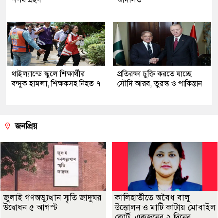
থাইল্যান্ডে স্কুলে শিক্ষার্থীর
প্রতিরক্ষা চুক্তি করতে যাচ্ছে
বন্দুক হামলা, শিক্ষকসহ নিহত ৭
সৌদি আরব, তুরস্ক ও পাকিস্তান
জনপ্রিয়
জুলাই গণঅভ্যুত্থান স্মৃতি জাদুঘর
কালিহাতীতে অবৈধ বালু
উদ্বোধন ৫ আগস্ট
উত্তোলন ও মাটি কাটায় মোবাইল
কোর্ট, একজনের ২ দিনের