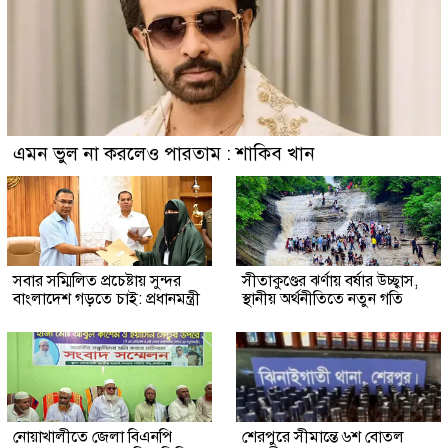
এমন ভুল না করলেও পারতাম : শাকিব খান
সবার সম্মিলিত প্রচেষ্টায় সুন্দর
সীতাকুণ্ডের ঝর্ণায় বর্ষার উচ্ছ্বাস,
বাংলাদেশ গড়তে চাই: প্রধানমন্ত্রী
স্থানীয় অর্থনীতিতে নতুন গতি
নোয়াখালীতে জেলা বিএনপি
শেরপুরে সীমান্তে ৬শ বোতল