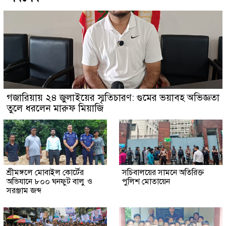
গজারিয়ায় ২৪ জুলাইয়ের স্মৃতিচারণ: গুমের ভয়াবহ অভিজ্ঞতা
তুলে ধরলেন মারুফ মিয়াজি
শ্রীমঙ্গলে মোবাইল কোর্টের
সচিবালয়ের সামনে অতিরিক্ত
অভিযানে ৮০০ ঘনফুট বালু ও
পুলিশ মোতায়েন
সরঞ্জাম জব্দ