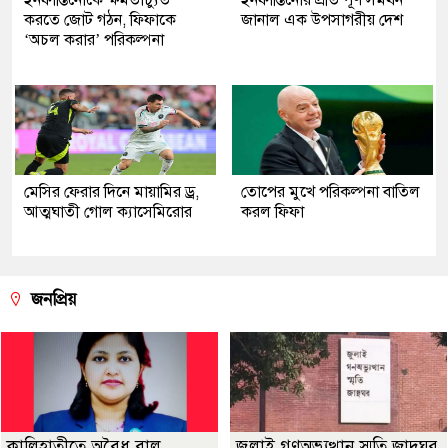
করতে জোট গঠন, ফিফাকে
জানাল এক উপসাগরীয় দেশ
‘অচল করার’ পরিকল্পনা
মেসির ফেরার দিনে মায়ামির ড্র,
তোপের মুখে পরিকল্পনা বাতিল
আত্মঘাতী গোল ক্যাসেমিরোর
করল ফিফা
জনপ্রিয়
কালিহাতীতে অবৈধ বালু
জুলাই গণঅভ্যুত্থান স্মৃতি জাদুঘর