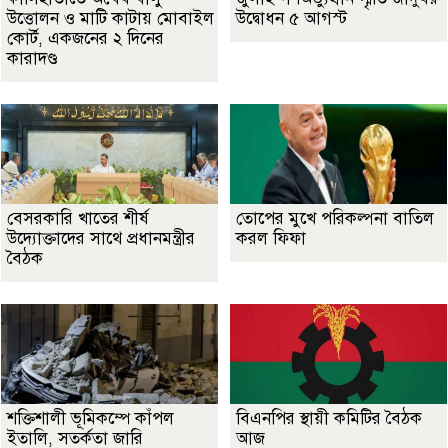
উত্তোলন ও মাটি কাটায় মোবাইল
উদ্বোধন ৫ আগস্ট
কোর্ট, একজনের ২ দিনের
কারাদণ্ড
বেসরকারি খাতের শীর্ষ
তোপের মুখে পরিকল্পনা বাতিল
উদ্যোক্তাদের সাথে প্রধানমন্ত্রীর
করল ফিফা
বৈঠক
শক্তিশালী ভূমিকম্পে কাঁপল
বিএনপির স্থায়ী কমিটির বৈঠক
ইতালি, সতর্কতা জারি
আজ