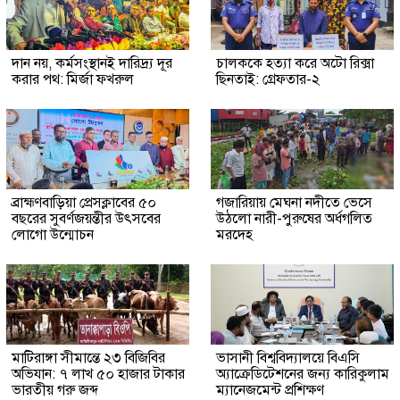
দান নয়, কর্মসংস্থানই দারিদ্র্য দূর
চালককে হত্যা করে অটো রিক্সা
করার পথ: মির্জা ফখরুল
ছিনতাই: গ্রেফতার-২
ব্রাহ্মণবাড়িয়া প্রেসক্লাবের ৫০
গজারিয়ায় মেঘনা নদীতে ভেসে
বছরের সুবর্ণজয়ন্তীর উৎসবের
উঠলো নারী-পুরুষের অর্ধগলিত
লোগো উন্মোচন
মরদেহ
মাটিরাঙ্গা সীমান্তে ২৩ বিজিবির
ভাসানী বিশ্ববিদ্যালয়ে বিএসি
অভিযান: ৭ লাখ ৫০ হাজার টাকার
অ্যাক্রেডিটেশনের জন্য কারিকুলাম
ভারতীয় গরু জব্দ
ম্যানেজমেন্ট প্রশিক্ষণ