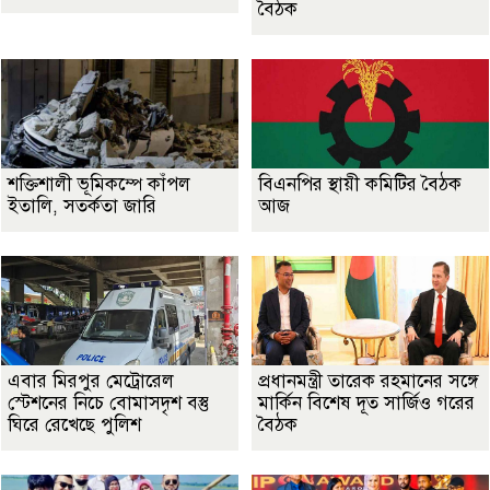
বৈঠক
শক্তিশালী ভূমিকম্পে কাঁপল
বিএনপির স্থায়ী কমিটির বৈঠক
ইতালি, সতর্কতা জারি
আজ
এবার মিরপুর মেট্রোরেল
প্রধানমন্ত্রী তারেক রহমানের সঙ্গে
স্টেশনের নিচে বোমাসদৃশ বস্তু
মার্কিন বিশেষ দূত সার্জিও গরের
ঘিরে রেখেছে পুলিশ
বৈঠক