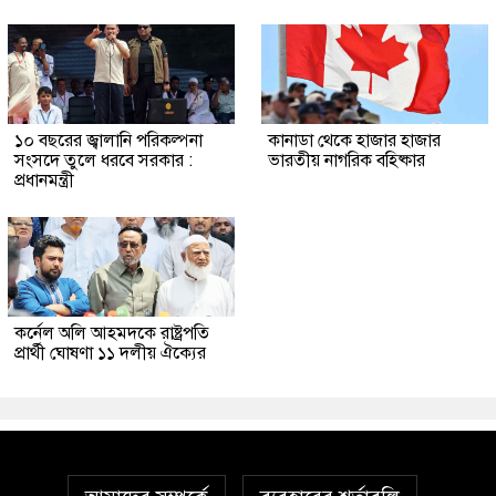
১০ বছরের জ্বালানি পরিকল্পনা
কানাডা থেকে হাজার হাজার
সংসদে তুলে ধরবে সরকার :
ভারতীয় নাগরিক বহিষ্কার
প্রধানমন্ত্রী
কর্নেল অলি আহমদকে রাষ্ট্রপতি
প্রার্থী ঘোষণা ১১ দলীয় ঐক্যের