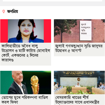
জনপ্রিয়
কালিহাতীতে অবৈধ বালু
জুলাই গণঅভ্যুত্থান স্মৃতি জাদুঘর
উত্তোলন ও মাটি কাটায় মোবাইল
উদ্বোধন ৫ আগস্ট
কোর্ট, একজনের ২ দিনের
কারাদণ্ড
তোপের মুখে পরিকল্পনা বাতিল
বেসরকারি খাতের শীর্ষ
করল ফিফা
উদ্যোক্তাদের সাথে প্রধানমন্ত্রীর