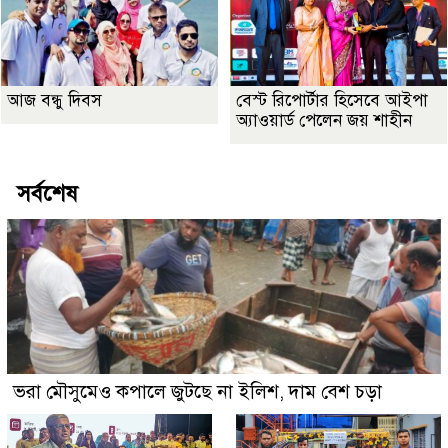
আজ বন্ধু দিবস
বেস্ট রিপোর্টার হিসেবে আইপা
অ্যাওয়ার্ড পেলেন জয় শাহীন
সর্বশেষ
ভরা মৌসুমেও কপালে জুটছে না ইলিশ, দাম বেশ চড়া