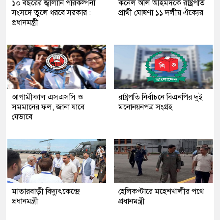
১০ বছরের জ্বালানি পরিকল্পনা
কর্নেল অলি আহমদকে রাষ্ট্রপতি
সংসদে তুলে ধরবে সরকার :
প্রার্থী ঘোষণা ১১ দলীয় ঐক্যের
প্রধানমন্ত্রী
আগামীকাল এসএসসি ও
রাষ্ট্রপতি নির্বাচনে বিএনপির দুই
সমমানের ফল, জানা যাবে
মনোনয়নপত্র সংগ্রহ
যেভাবে
মাতারবাড়ী বিদ্যুৎকেন্দ্রে
হেলিকপ্টারে মহেশখালীর পথে
প্রধানমন্ত্রী
প্রধানমন্ত্রী