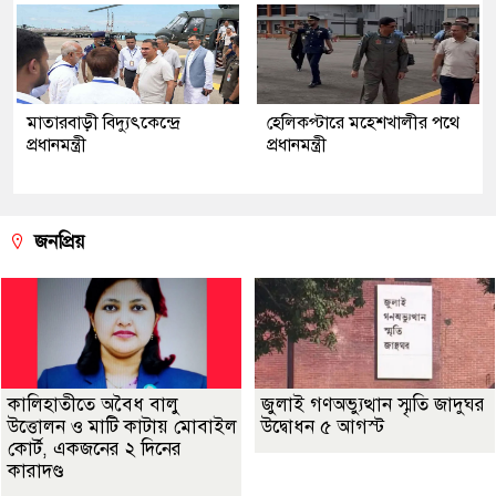
মাতারবাড়ী বিদ্যুৎকেন্দ্রে
হেলিকপ্টারে মহেশখালীর পথে
প্রধানমন্ত্রী
প্রধানমন্ত্রী
জনপ্রিয়
কালিহাতীতে অবৈধ বালু
জুলাই গণঅভ্যুত্থান স্মৃতি জাদুঘর
উত্তোলন ও মাটি কাটায় মোবাইল
উদ্বোধন ৫ আগস্ট
কোর্ট, একজনের ২ দিনের
কারাদণ্ড