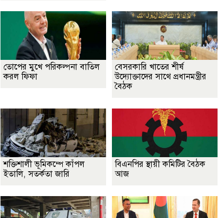
তোপের মুখে পরিকল্পনা বাতিল
বেসরকারি খাতের শীর্ষ
করল ফিফা
উদ্যোক্তাদের সাথে প্রধানমন্ত্রীর
বৈঠক
শক্তিশালী ভূমিকম্পে কাঁপল
বিএনপির স্থায়ী কমিটির বৈঠক
ইতালি, সতর্কতা জারি
আজ