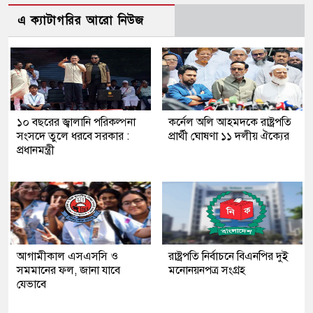
এ ক্যাটাগরির আরো নিউজ
১০ বছরের জ্বালানি পরিকল্পনা
কর্নেল অলি আহমদকে রাষ্ট্রপতি
সংসদে তুলে ধরবে সরকার :
প্রার্থী ঘোষণা ১১ দলীয় ঐক্যের
প্রধানমন্ত্রী
আগামীকাল এসএসসি ও
রাষ্ট্রপতি নির্বাচনে বিএনপির দুই
সমমানের ফল, জানা যাবে
মনোনয়নপত্র সংগ্রহ
যেভাবে