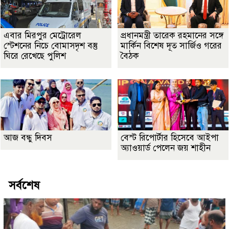
এবার মিরপুর মেট্রোরেল
প্রধানমন্ত্রী তারেক রহমানের সঙ্গে
স্টেশনের নিচে বোমাসদৃশ বস্তু
মার্কিন বিশেষ দূত সার্জিও গরের
ঘিরে রেখেছে পুলিশ
বৈঠক
আজ বন্ধু দিবস
বেস্ট রিপোর্টার হিসেবে আইপা
অ্যাওয়ার্ড পেলেন জয় শাহীন
সর্বশেষ