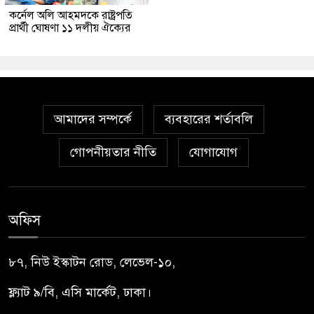
কর্নেল অলি আহমদকে রাষ্ট্রপতি
প্রার্থী ঘোষণা ১১ দলীয় ঐক্যের
আমাদের সম্পর্কে
ব্যবহারের শর্তাবলি
গোপনীয়তার নীতি
যোগাযোগ
অফিস
৮৭, নিউ ইস্কাটন রোড, লেভেল-১০,
ফ্ল্যাট ৯/বি, এসি মার্কেট, ঢাকা।