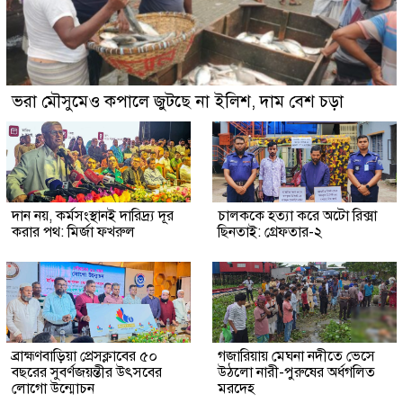
ভরা মৌসুমেও কপালে জুটছে না ইলিশ, দাম বেশ চড়া
দান নয়, কর্মসংস্থানই দারিদ্র্য দূর
চালককে হত্যা করে অটো রিক্সা
করার পথ: মির্জা ফখরুল
ছিনতাই: গ্রেফতার-২
ব্রাহ্মণবাড়িয়া প্রেসক্লাবের ৫০
গজারিয়ায় মেঘনা নদীতে ভেসে
বছরের সুবর্ণজয়ন্তীর উৎসবের
উঠলো নারী-পুরুষের অর্ধগলিত
লোগো উন্মোচন
মরদেহ