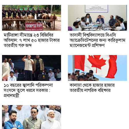
মাটিরাঙ্গা সীমান্তে ২৩ বিজিবির
ভাসানী বিশ্ববিদ্যালয়ে বিএসি
অভিযান: ৭ লাখ ৫০ হাজার টাকার
অ্যাক্রেডিটেশনের জন্য কারিকুলাম
ভারতীয় গরু জব্দ
ম্যানেজমেন্ট প্রশিক্ষণ
১০ বছরের জ্বালানি পরিকল্পনা
কানাডা থেকে হাজার হাজার
সংসদে তুলে ধরবে সরকার :
ভারতীয় নাগরিক বহিষ্কার
প্রধানমন্ত্রী