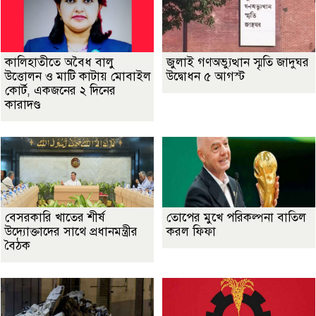
কালিহাতীতে অবৈধ বালু
জুলাই গণঅভ্যুত্থান স্মৃতি জাদুঘর
উত্তোলন ও মাটি কাটায় মোবাইল
উদ্বোধন ৫ আগস্ট
কোর্ট, একজনের ২ দিনের
কারাদণ্ড
বেসরকারি খাতের শীর্ষ
তোপের মুখে পরিকল্পনা বাতিল
উদ্যোক্তাদের সাথে প্রধানমন্ত্রীর
করল ফিফা
বৈঠক