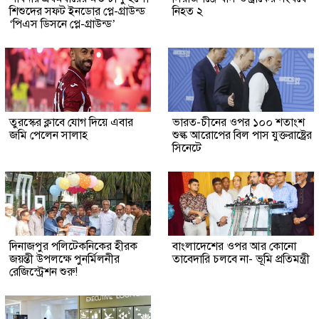
শিশুদের সফট ইনডোর প্লে-গ্রাউন্ড
নিহত ২
‘পিএস ডিসনে প্লে-গ্রাউন্ড’
তুরস্কের ক্লাবে যোগ দিয়ে এবার
ভারত-চীনের ওপর ১০০ শতাংশ
জমি পেলেন সালাহ
শুল্ক আরোপের বিল পাস যুক্তরাষ্ট্রের
সিনেটে
দিনাজপুর পলিটেকনিকের হীরক
বাংলাদেশের ওপর আর কোনো
জয়ন্তী উপলক্ষে পুনর্মিলনীর
তাবেদারি চলবে না- ভূমি প্রতিমন্ত্রী
রেজিস্ট্রেশন শুরু!