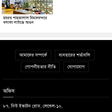
হযরত শাহজালাল বিমানবন্দরে
বলাকা লাউঞ্জে আগুন
আমাদের সম্পর্কে
ব্যবহারের শর্তাবলি
গোপনীয়তার নীতি
যোগাযোগ
অফিস
৮৭, নিউ ইস্কাটন রোড, লেভেল-১০,