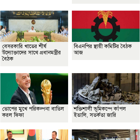
বেসরকারি খাতের শীর্ষ
বিএনপির স্থায়ী কমিটির বৈঠক
উদ্যোক্তাদের সাথে প্রধানমন্ত্রীর
আজ
বৈঠক
তোপের মুখে পরিকল্পনা বাতিল
শক্তিশালী ভূমিকম্পে কাঁপল
করল ফিফা
ইতালি, সতর্কতা জারি