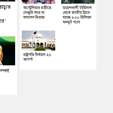
াচ্যুত
অস্ট্রেলিয়ার মাটিতে
মহেশখালী টার্মিনাল
সেঞ্চুরি করে যা
থেকে জাতীয় গ্রিডে
বললেন মিরাজ
যাচ্ছে ৮০০ মিলিয়ন
ার’
ঘনফুট গ্যাস
রাষ্ট্রপতি নির্বাচন ২০
আগস্ট
ল্পনা