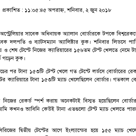
প্রকাশিত : ১১:০৫:৪৫ অপরাহ্ন, শনিবার, ২ জুন ২০১৮
অস্ট্রেলিয়ার সাবেক অধিনায়ক অ্যালান বোর্ডারকে টপকে বিশ্বরেকর্
াবেক দলপতি ও ব্যাটসম্যান অ্যালিষ্টার কুক। শনিবার লিডসে পাকি
তীয় ও শেষ টেস্টে নিজের ক্যারিয়ারের ১৫৬তম টেস্ট খেলতে নেমে ট
র্ড গড়েন কুক।
্যাচের পর টানা ১৫৩টি টেস্ট খেলে গত টেস্টে লর্ডসে বোর্ডারের রেকর্
ের ক্যারিয়ারে টানা ১৫৩টি ম্যাচ খেলেছিলেন বোর্ডার। গতকাল বো
িজের রেকর্ড স্পর্শ করায় অনেকটাই বিস্মত হয়েছিলেন বোর্ড
‘আমি কখনও ভাবিনি কেউই টানা এতগুলো টেস্ট ম্যাচ খেলতে পার
 সিরিজের দ্বিতীয় টেস্টের আগে ইংল্যান্ডের হয়ে ১৫৫ ম্যাচ খে