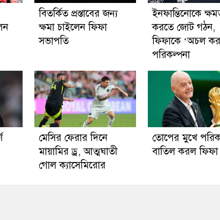
বিতর্কিত প্রস্তাবের জন্য
ইনফান্তিনোকে ক্ষমত
লেন
ক্ষমা চাইলেন ফিফা
করতে জোট গঠন,
সভাপতি
ফিফাকে ‘অচল কর
পরিকল্পনা
ণ
মেসির ফেরার দিনে
তোপের মুখে পরিক
মায়ামির ড্র, আত্মঘাতী
বাতিল করল ফিফা
গোল ক্যাসেমিরোর