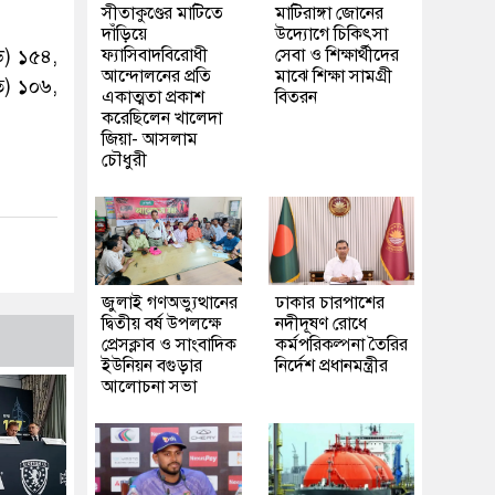
সীতাকুণ্ডের মাটিতে
মাটিরাঙ্গা জোনের
দাঁড়িয়ে
উদ্যোগে চিকিৎসা
্ড) ১৫৪,
ফ্যাসিবাদবিরোধী
সেবা ও শিক্ষার্থীদের
আন্দোলনের প্রতি
মাঝে শিক্ষা সামগ্রী
রত) ১০৬,
একাত্মতা প্রকাশ
বিতরন
করেছিলেন খালেদা
জিয়া- আসলাম
চৌধুরী
জুলাই গণঅভ্যুত্থানের
ঢাকার চারপাশের
দ্বিতীয় বর্ষ উপলক্ষে
নদীদূষণ রোধে
প্রেসক্লাব ও সাংবাদিক
কর্মপরিকল্পনা তৈরির
ইউনিয়ন বগুড়ার
নির্দেশ প্রধানমন্ত্রীর
আলোচনা সভা