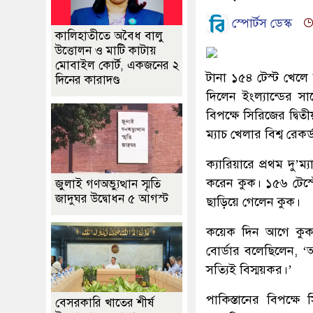
স্পোর্টস ডেস্ক
কালিহাতীতে অবৈধ বালু
উত্তোলন ও মাটি কাটায়
মোবাইল কোর্ট, একজনের ২
টানা ১৫৪ টেস্ট খেলে 
দিনের কারাদণ্ড
দিলেন ইংল্যান্ডের স
বিপক্ষে সিরিজের দ্বি
ম্যাচ খেলার বিশ্ব রেক
ক্যারিয়ারে প্রথম দু’ম
করেন কুক। ১৫৬ টেস্ট
জুলাই গণঅভ্যুত্থান স্মৃতি
জাদুঘর উদ্বোধন ৫ আগস্ট
ছাড়িয়ে গেলেন কুক।
কয়েক দিন আগে কুক ন
বোর্ডার বলেছিলেন, 
সত্যিই বিস্ময়কর।’
পাকিস্তানের বিপক্ষে
বেসরকারি খাতের শীর্ষ