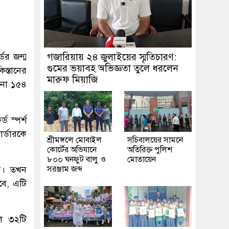
ডের জন্ম
গজারিয়ায় ২৪ জুলাইয়ের স্মৃতিচারণ:
গুমের ভয়াবহ অভিজ্ঞতা তুলে ধরলেন
স্তানের
মারুফ মিয়াজি
ানা ১৫৪
ড স্পর্শ
র্ডারকে
শ্রীমঙ্গলে মোবাইল
সচিবালয়ের সামনে
কোর্টের অভিযানে
অতিরিক্ত পুলিশ
৮০০ ঘনফুট বালু ও
মোতায়েন
ার। তখন
সরঞ্জাম জব্দ
বে, এটি
লে ৩২টি