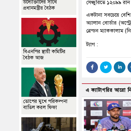
উদ্যোক্তাদের সাথে
সেঞ্চুরিতে ১২০৯৯ রা
প্রধানমন্ত্রীর বৈঠক
একটানা সবচেয়ে বেশি ট
অ্যালান বোর্ডার (অস্ট
ব্রেন্ডন ম্যাককালাম (ন
ট্যাগ :
বিএনপির স্থায়ী কমিটির
বৈঠক আজ
এ ক্যাটাগরির আরো 
তোপের মুখে পরিকল্পনা
বাতিল করল ফিফা