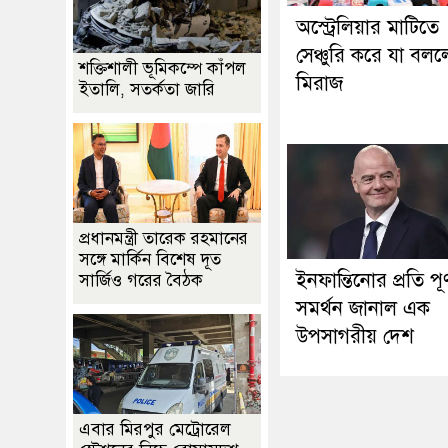
অস্ট্রেলিয়ার মাটিতে
সেঞ্চুরি করে যা বল
শক্তিশালী ভূমিকম্পে কাঁপল
মিরাজ
ইতালি, সতর্কতা জারি
প্রধানমন্ত্রী তারেক রহমানের
সঙ্গে মার্কিন বিশেষ দূত
ইনফান্তিনোর প্রতি পূর্
সার্জিও গরের বৈঠক
সমর্থন জানাল এক
উপসাগরীয় দেশ
এবার মিরপুর মেট্রোরেল